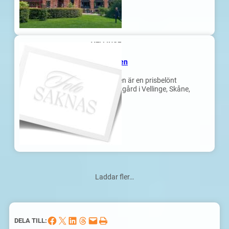
VELLINGE
Ängavallen
Ängavallen är en prisbelönt
ekologisk gård i Vellinge, Skåne,
känd…
Laddar fler…
Dela på Facebook
Dela på X
Dela på LinkedIn
Dela på Threads
Skicka denna sida med e-post
Skriv ut denna sida
DELA TILL: