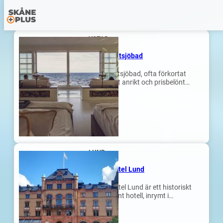
Hoppa
till
YSTAD
innehåll
Ystad Saltsjöbad
Ystad Saltsjöbad, ofta förkortat
YSB, är ett anrikt och prisbelönt…
LUND
Grand Hotel Lund
Grand Hotel Lund är ett historiskt
och elegant hotell, inrymt i…