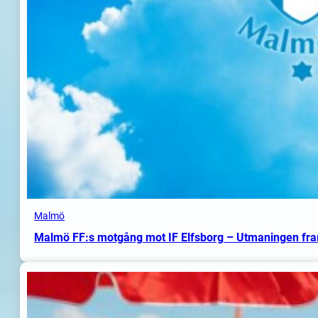
Malmö
Malmö FF:s motgång mot IF Elfsborg – Utmaningen fr