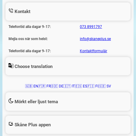
Kontakt
Telefontid alla dagar 9-17:
073 8991797
Mejla oss när som helst:
info@skaneplus.se
Telefontid alla dagar 9-17:
Kontaktformulär
Choose translation
🇬🇧 EN
🇫🇷 FR
🇩🇪 DE
🇮🇹 IT
🇪🇸 ES
🇫🇮 FI
🇸🇪 SV
Mörkt eller ljust tema
Skåne Plus appen