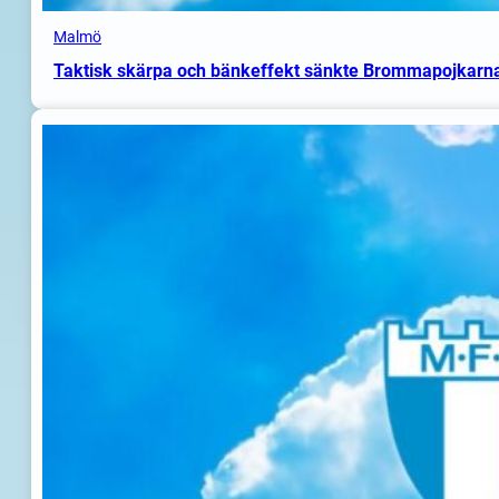
Malmö
Taktisk skärpa och bänkeffekt sänkte Brommapojkarn