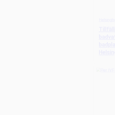
Helsingb
Tillfäl
badvat
badpla
Helsi