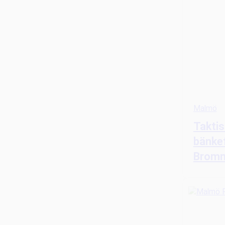
Malmö
Taktis
bänke
Bromm