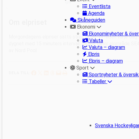
Igår
Eventlista
Agenda
Skåneguiden
Om elpriset
Ekonomi
Ekonominyheter & över
Morgondagens elpriser sätts strax efter 13-tiden varje dag. 
Valuta
dygnet med 15 minuters intervall. Skåne tillhör elområde SE
Valuta – diagram
av Nord Pool.
Elpris
Elpris – diagram
Sport
Dela på Facebook
Dela på X
Dela på LinkedIn
Dela på Threads
Skicka denna sida med e-post
Skriv ut denna sida
DELA TILL:
Sportnyheter & översik
Tabeller
Svenska Hockeyliga