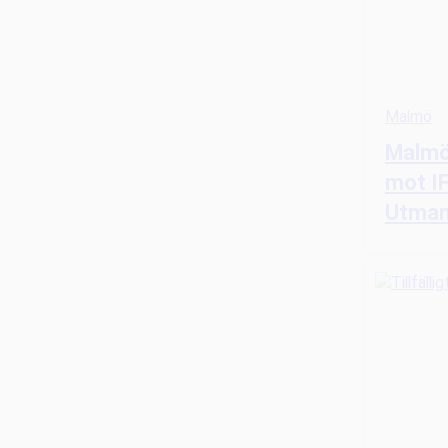
Malmö
Malmö
mot IF
Utman