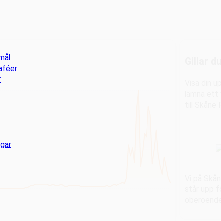
mål
Gillar d
aféer
r
Visa din 
lämna ett v
till Skåne 
ngar
Vi på Skån
står upp f
oberoende 