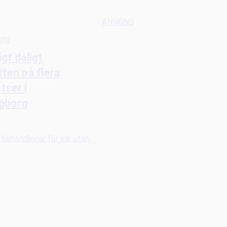
ANNONS
org
ligt dåligt
ten på flera
tser i
ngborg