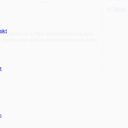
Idag
sikt
Spotpriset på el följer denna prissättning under
4. Elmarknaden regleras med elpriserna som sätts
t
n