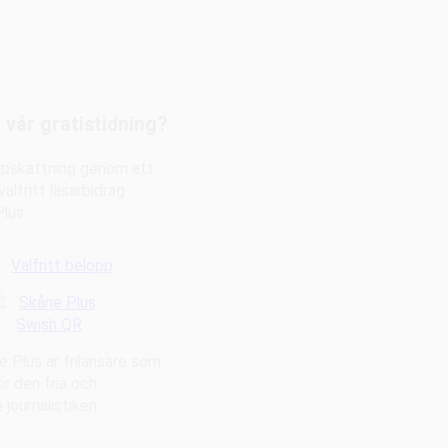
u vår gratistidning?
uppskattning genom att
alfritt läsarbidrag
Plus.
Valfritt belopp
e Plus är frilansare som
ör den fria och
journalistiken.