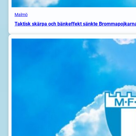
Malmö
Taktisk skärpa och bänkeffekt sänkte Brommapojkarn