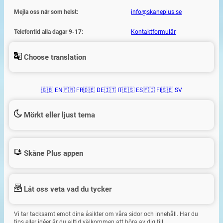
Mejla oss när som helst:
info@skaneplus.se
Telefontid alla dagar 9-17:
Kontaktformulär
Choose translation
🇬🇧 EN
🇫🇷 FR
🇩🇪 DE
🇮🇹 IT
🇪🇸 ES
🇫🇮 FI
🇸🇪 SV
Mörkt eller ljust tema
Skåne Plus appen
Låt oss veta vad du tycker
Vi tar tacksamt emot dina åsikter om våra sidor och innehåll. Har du
tips eller idéer är du alltid välkommen att höra av dig till