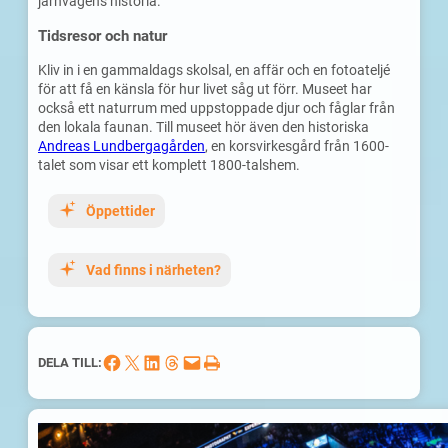
järnvägens historia.
Tidsresor och natur
Kliv in i en gammaldags skolsal, en affär och en fotoateljé
för att få en känsla för hur livet såg ut förr. Museet har
också ett naturrum med uppstoppade djur och fåglar från
den lokala faunan. Till museet hör även den historiska
Andreas Lundbergagården
, en korsvirkesgård från 1600-
talet som visar ett komplett 1800-talshem.
Öppettider
Vad finns i närheten?
Dela på Facebook
Dela på X
Dela på LinkedIn
Dela på Threads
Skicka denna sida med e-post
Skriv ut denna sida
DELA TILL: