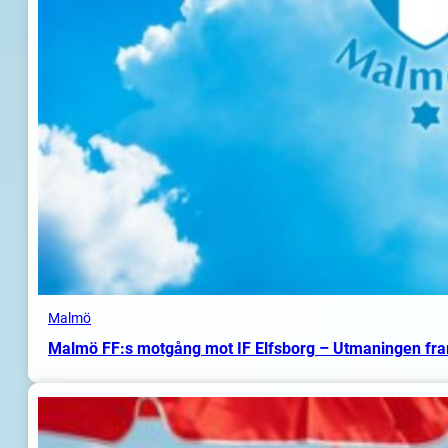
Malmö
Malmö FF:s motgång mot IF Elfsborg – Utmaningen fr