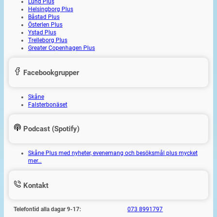
Lund Plus
Helsingborg Plus
Båstad Plus
Österlen Plus
Ystad Plus
Trelleborg Plus
Greater Copenhagen Plus
Facebookgrupper
Skåne
Falsterbonäset
Podcast (Spotify)
Skåne Plus med nyheter, evenemang och besöksmål plus mycket
mer…
Kontakt
Telefontid alla dagar 9-17:
073 8991797