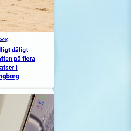
borg
lligt dåligt
tten på flera
atser i
ngborg