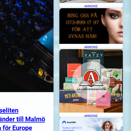
ANNONS
ANNONS
seliten
ANNONS
änder till Malmö
 för Europe