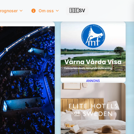
🇸🇪
SV
rognoser
Om oss
ANNONS