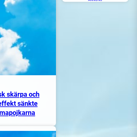
sk skärpa och
ffekt sänkte
Solnedgång på Skanörs havsbad – Foto: Mårten Larsson
mapojkarna