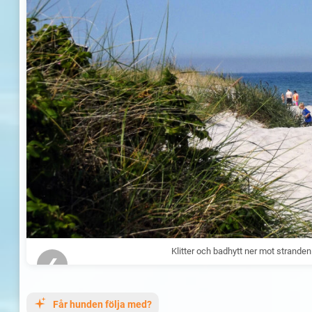
Klitter och badhytt ner mot strande
❮
Får hunden följa med?