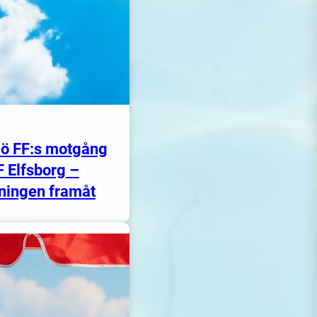
ö FF:s motgång
F Elfsborg –
ningen framåt