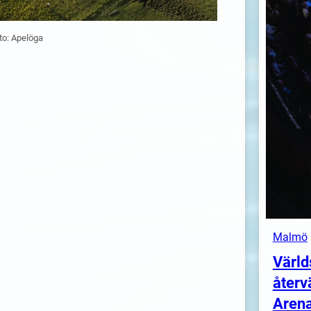
to: Apelöga
Malmö
Värld
återv
Arena