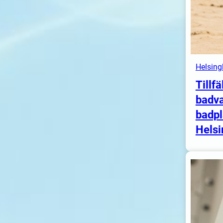
Helsing
Tillfä
badva
badpl
Helsi