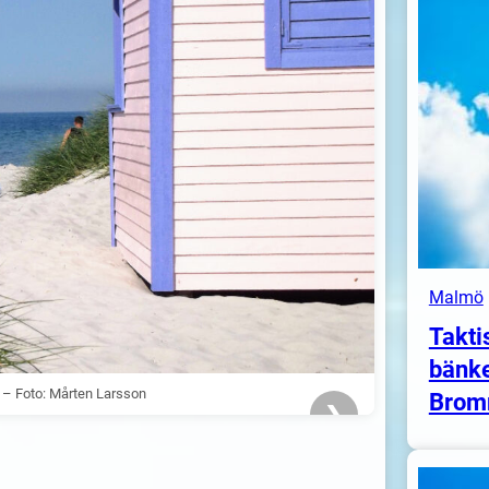
Malmö
Takti
bänke
n – Foto: Mårten Larsson
Brom
❯