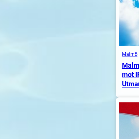
Malmö
Malm
mot I
Utma