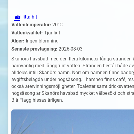
Hitta hit
Vattentemperatur:
20°C
Vattenkvalitet:
Tjänligt
Alger:
Ingen blomning
Senaste provtagning:
2026-08-03
Skanörs havsbad med den flera kilometer långa stranden är
barnvänlig med långgrunt vatten. Stranden består både av
alldeles intill Skanörs hamn. Norr om hamnen finns badbry
avgiftsbelagda under högsäsong. I hamnen finns café, restau
också återvinningsmöjligheter. Toaletter samt dricksvatten 
högsäsong är Skanörs havsbad mycket välbesökt och stra
Blå Flagg hissas årligen.