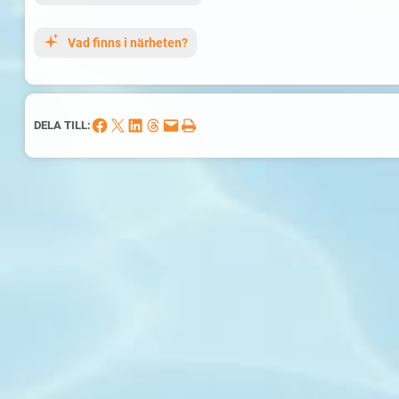
Vad finns i närheten?
Dela på Facebook
Dela på X
Dela på LinkedIn
Dela på Threads
Skicka denna sida med e-post
Skriv ut denna sida
DELA TILL: