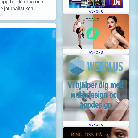
upp för den fria och
 journalistiken.
ANNONS
ANNONS
ANNONS