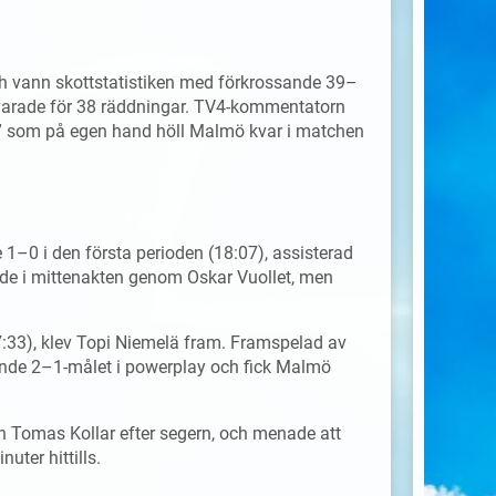
ch vann skottstatistiken med förkrossande 39–
varade för 38 räddningar. TV4-kommentatorn
” som på egen hand höll Malmö kvar i matchen
1–0 i den första perioden (18:07), assisterad
rade i mittenakten genom Oskar Vuollet, men
 67:33), klev Topi Niemelä fram. Framspelad av
ande 2–1-målet i powerplay och fick Malmö
ren Tomas Kollar efter segern, och menade att
uter hittills.