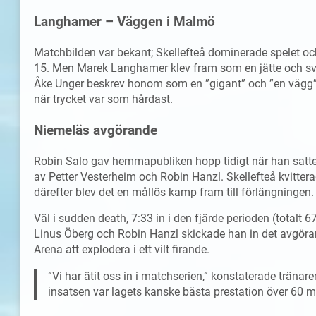
Langhamer – Väggen i Malmö
Matchbilden var bekant; Skellefteå dominerade spelet o
15. Men Marek Langhamer klev fram som en jätte och s
Åke Unger beskrev honom som en ”gigant” och ”en vägg
när trycket var som hårdast.
Niemeläs avgörande
Robin Salo gav hemmapubliken hopp tidigt när han satte 
av Petter Vesterheim och Robin Hanzl. Skellefteå kvitte
därefter blev det en mållös kamp fram till förlängningen.
Väl i sudden death, 7:33 in i den fjärde perioden (totalt
Linus Öberg och Robin Hanzl skickade han in det avgör
Arena att explodera i ett vilt firande.
”Vi har ätit oss in i matchserien,” konstaterade träna
insatsen var lagets kanske bästa prestation över 60 min