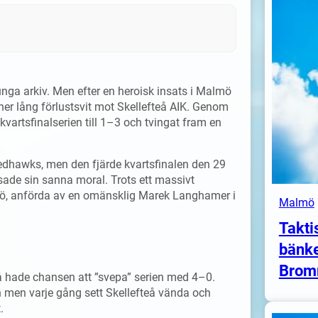
nga arkiv. Men efter en heroisk insats i Malmö
er lång förlustsvit mot Skellefteå AIK. Genom
artsfinalserien till 1–3 och tvingat fram en
dhawks, men den fjärde kvartsfinalen den 29
de sin sanna moral. Trots ett massivt
mö, anförda av en omänsklig Marek Langhamer i
Malmö
Takti
bänke
Brom
eå hade chansen att ”svepa” serien med 4–0.
 men varje gång sett Skellefteå vända och
.