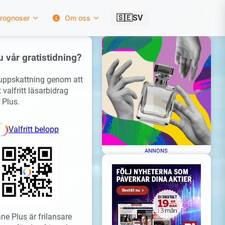
🇸🇪
SV
rognoser
Om oss
u vår gratistidning?
 uppskattning genom att
 valfritt läsarbidrag
 Plus.
Valfritt belopp
ANNONS
ne Plus är frilansare