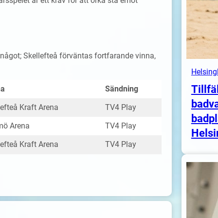
rsspelet är ett krav för att orka stå emot
 något; Skellefteå förväntas fortfarande vinna,
Helsing
Tillfä
na
Sändning
badva
lefteå Kraft Arena
TV4 Play
badpl
mö Arena
TV4 Play
Helsi
lefteå Kraft Arena
TV4 Play