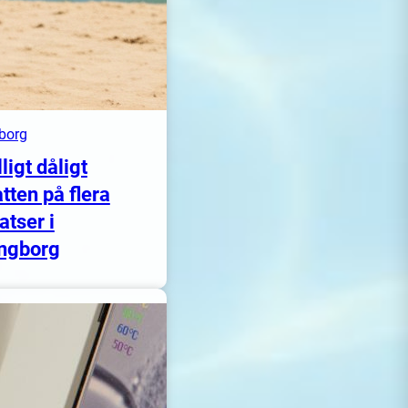
borg
lligt dåligt
tten på flera
atser i
ngborg