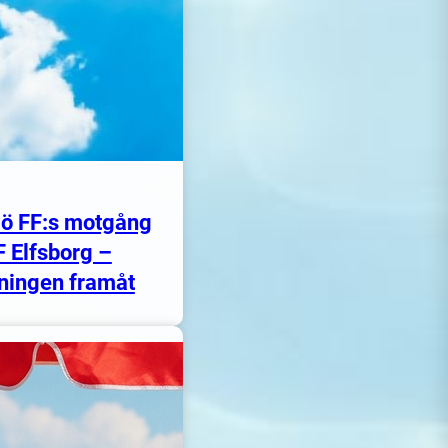
ö FF:s motgång
F Elfsborg –
ningen framåt