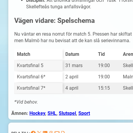
Disciplin:
Att undvika utvisningar och ”fusk” i försva
Skellefteås tunga anfallsvågor.
Vägen vidare: Spelschema
Nu väntar en resa norrut för match 5. Pressen har skiftat
men Malmö har nu bevisat att de kan slå serievinnarna.
Match
Datum
Tid
Are
Kvartsfinal 5
31 mars
19:00
Skel
Kvartsfinal 6*
2 april
19:00
Mal
Kvartsfinal 7*
4 april
15:15
Skel
*Vid behov.
Ämnen:
Hockey
, 
SHL
, 
Slutspel
, 
Sport
Dela på Facebook
Dela på X
Dela på LinkedIn
Dela på Threads
Skicka denna sida med e-post
Skriv ut denna sida