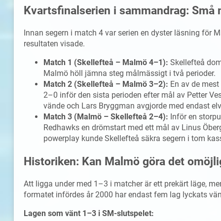
Kvartsfinalserien i sammandrag: Små 
Innan segern i match 4 var serien en dyster läsning för M
resultaten visade.
Match 1 (Skellefteå – Malmö 4–1):
Skellefteå dom
Malmö höll jämna steg målmässigt i två perioder.
Match 2 (Skellefteå – Malmö 3–2):
En av de mest
2–0 inför den sista perioden efter mål av Petter V
vände och Lars Bryggman avgjorde med endast elv
Match 3 (Malmö – Skellefteå 2–4):
Inför en storpu
Redhawks en drömstart med ett mål av Linus Öberg.
powerplay kunde Skellefteå säkra segern i tom kas
Historiken: Kan Malmö göra det omöjli
Att ligga under med 1–3 i matcher är ett prekärt läge, me
formatet infördes år 2000 har endast fem lag lyckats vänd
Lagen som vänt 1–3 i SM-slutspelet: