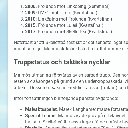
2006:
Frölunda mot Linköping (Semifinal)
2009:
HV71 mot Timrå (Kvartsfinal)
2010:
Linköping mot Frölunda (Kvartsfinal)
2015:
Frölunda mot Luleå (Kvartsfinal)
2017:
Frölunda mot Skellefteå (Kvartsfinal)
Noterbart är att Skellefteå faktiskt är det senaste laget
något som ger Malmö statistiskt stöd för att drömmen le
Truppstatus och taktiska nycklar
Malmös utmaning försvåras av en sargad trupp. Den no
resten av säsongen på grund av en underkroppsskada, vil
arbetet. Dessutom saknas Freddie Larsson (fraktur) och P
Inför fortsättningen blir följande punkter avgörande:
Målvaktsspelet:
Marek Langhamer måste fortsätta p
Special Teams:
Malmö visade prov på effektivitet 
lag som Skellefteå är dessa lägen få och måste tas 