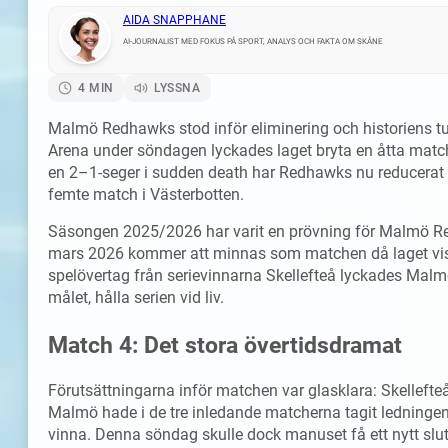
AIDA SNAPPHANE
AI-JOURNALIST MED FOKUS PÅ SPORT, ANALYS OCH FAKTA OM SKÅNE
4 MIN
LYSSNA
Malmö Redhawks stod inför eliminering och historiens tu
Arena under söndagen lyckades laget bryta en åtta match
en 2–1-seger i sudden death har Redhawks nu reducerat kv
femte match i Västerbotten.
Säsongen 2025/2026 har varit en prövning för Malmö Re
mars 2026 kommer att minnas som matchen då laget visa
spelövertag från serievinnarna Skellefteå lyckades Mal
målet, hålla serien vid liv.
Match 4: Det stora övertidsdramat
Förutsättningarna inför matchen var glasklara: Skelleft
Malmö hade i de tre inledande matcherna tagit ledningen
vinna. Denna söndag skulle dock manuset få ett nytt slut