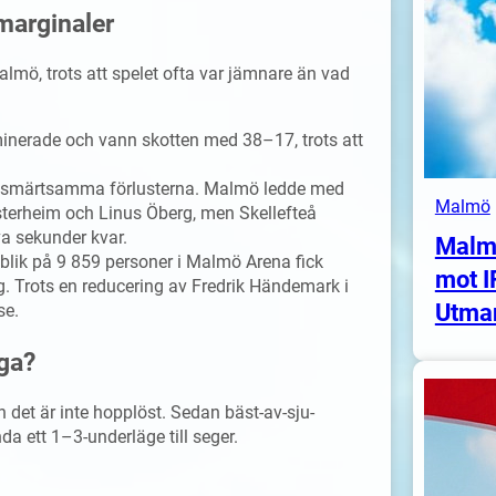
marginaler
almö, trots att spelet ofta var jämnare än vad
inerade och vann skotten med 38–17, trots att
 smärtsamma förlusterna. Malmö ledde med
Malmö
esterheim och Linus Öberg, men Skellefteå
a sekunder kvar.
Malm
blik på 9 859 personer i Malmö Arena fick
mot I
 Trots en reducering av Fredrik Händemark i
Utma
se.
ga?
n det är inte hopplöst. Sedan bäst-av-sju-
a ett 1–3-underläge till seger.