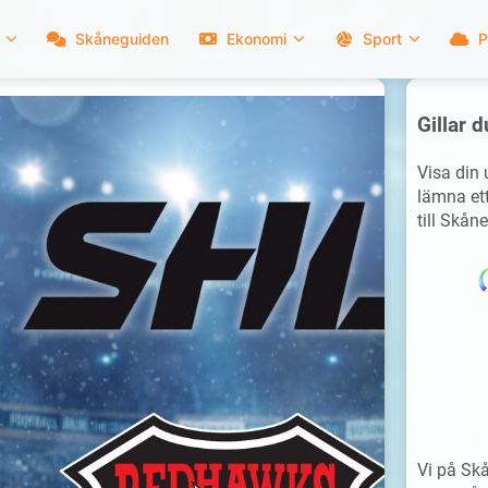
Skåneguiden
Ekonomi
Sport
P
Gillar d
Visa din
lämna ett
till Skåne
Vi på Skå