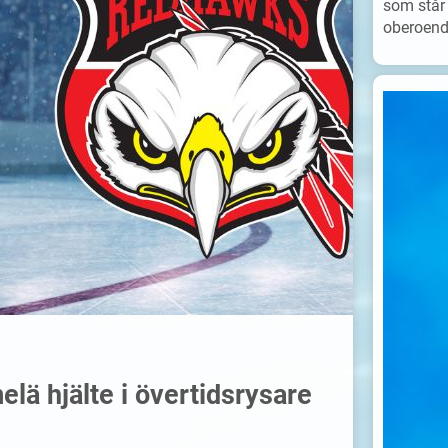
som står 
oberoende
lä hjälte i övertidsrysare