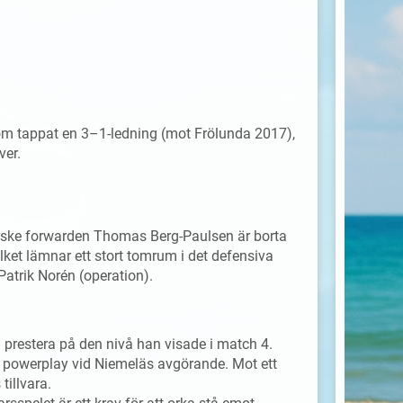
 som tappat en 3–1-ledning (mot Frölunda 2017),
ver.
rske forwarden Thomas Berg-Paulsen är borta
ket lämnar ett stort tomrum i det defensiva
atrik Norén (operation).
restera på den nivå han visade i match 4.
i powerplay vid Niemeläs avgörande. Mot ett
tillvara.