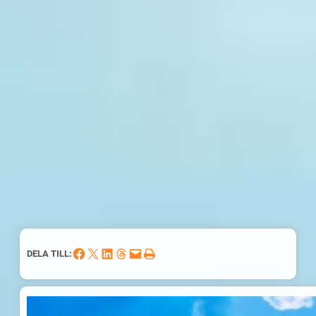
Dela på Facebook
Dela på X
Dela på LinkedIn
Dela på Threads
Skicka denna sida med e-post
Skriv ut denna sida
DELA TILL: