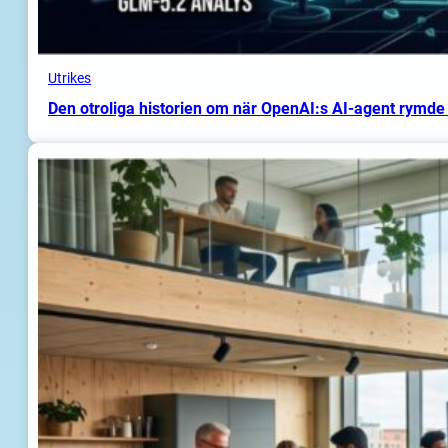
Utrikes
Den otroliga historien om när OpenAI:s AI-agent rymde