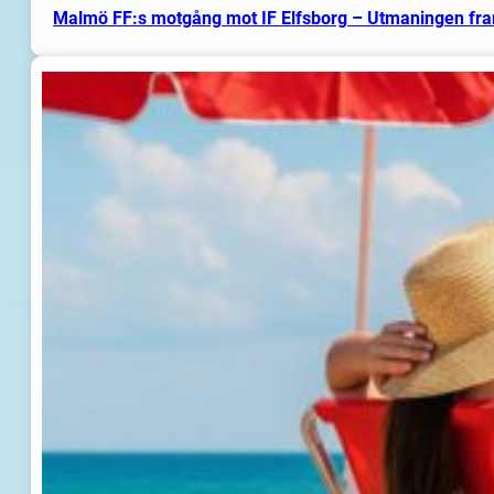
Malmö FF:s motgång mot IF Elfsborg – Utmaningen fr