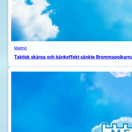
Malmö
Taktisk skärpa och bänkeffekt sänkte Brommapojkarn