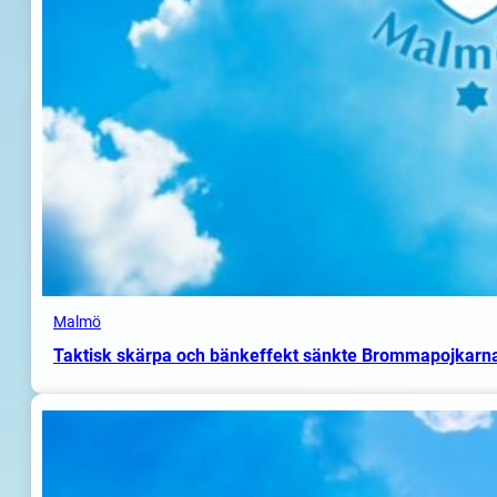
Malmö
Taktisk skärpa och bänkeffekt sänkte Brommapojkarn