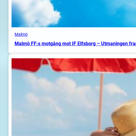
Malmö
Malmö FF:s motgång mot IF Elfsborg – Utmaningen fr