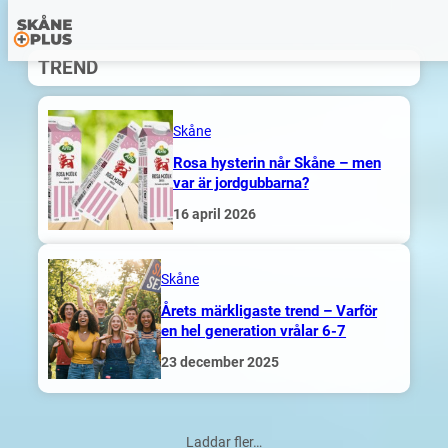
Hoppa
TREND
till
innehåll
Skåne
Rosa hysterin når Skåne – men
var är jordgubbarna?
16 april 2026
Skåne
Årets märkligaste trend – Varför
en hel generation vrålar 6-7
23 december 2025
Laddar fler…