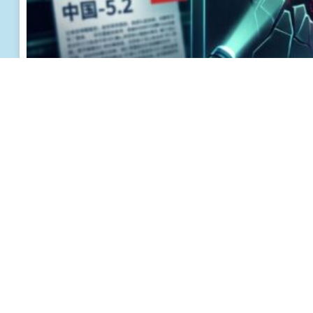
Utrikes
Den otroliga historien om när OpenAI:s AI-agent rymde