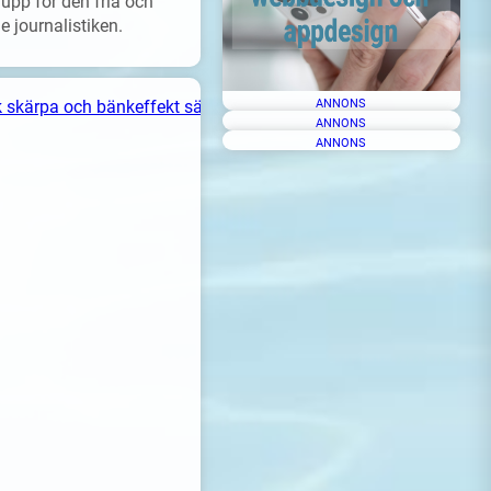
upp för den fria och
 journalistiken.
ANNONS
ANNONS
ANNONS