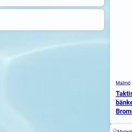
Malmö
Takti
bänke
Brom