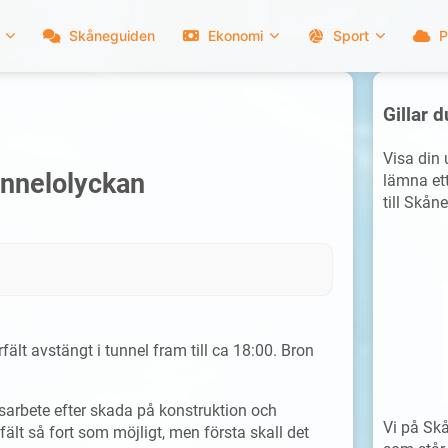
Skåneguiden
Ekonomi
Sport
P
Gillar d
Visa din
unnelolyckan
lämna ett
till Skåne
fält avstängt i tunnel fram till ca 18:00. Bron
sarbete efter skada på konstruktion och
Vi på Skå
ält så fort som möjligt, men första skall det