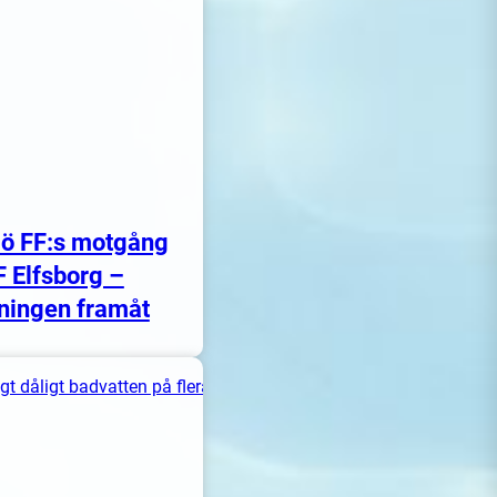
ö FF:s motgång
F Elfsborg –
ningen framåt