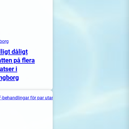
borg
lligt dåligt
tten på flera
atser i
ngborg