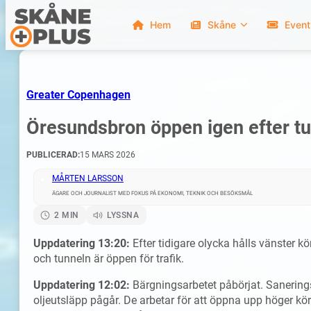
Hem
Skåne
Event
Greater Copenhagen
Öresundsbron öppen igen efter t
PUBLICERAD:
15 MARS 2026
MÅRTEN LARSSON
ÄGARE OCH JOURNALIST MED FOKUS PÅ EKONOMI, TEKNIK OCH BESÖKSMÅL
2 MIN
LYSSNA
Uppdatering 13:20:
Efter tidigare olycka hålls vänster kör
och tunneln är öppen för trafik.
Uppdatering 12:02:
Bärgningsarbetet påbörjat. Sanering
oljeutsläpp pågår. De arbetar för att öppna upp höger körf