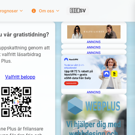
🇸🇪
SV
rognoser
Om oss
u vår gratistidning?
ANNONS
 uppskattning genom att
ANNONS
ANNONS
 valfritt läsarbidrag
 Plus.
Valfritt belopp
ANNONS
ne Plus är frilansare