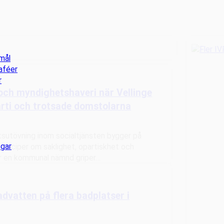
mål
aféer
r
ch myndighetshaveri när Vellinge
ti och trotsade domstolarna
tsutövning inom socialtjänsten bygger på
ngar
rinciper om saklighet, opartiskhet och
är en kommunal nämnd griper…
badvatten på flera badplatser i