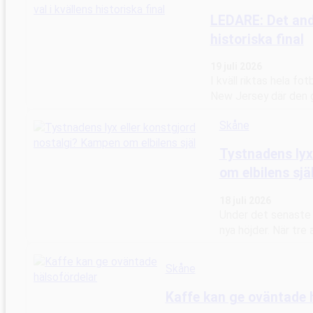
LEDARE: Det anda
historiska final
19 juli 2026
I kväll riktas hela f
New Jersey där den g
Skåne
Tystnadens lyx
om elbilens sjä
18 juli 2026
Under det senaste 
nya höjder. När tre
Skåne
Kaffe kan ge oväntade 