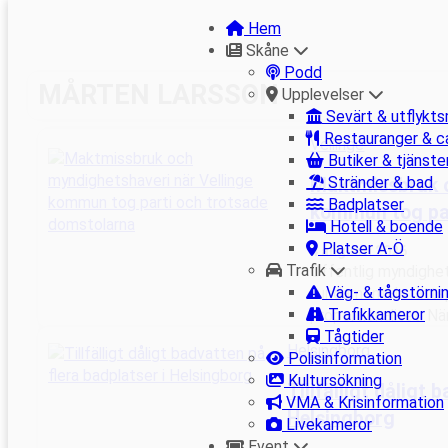
Hem
Skåne
Podd
Hoppa
MÅRTEN LARSSON
Upplevelser
till
Sevärt & utflykts
innehåll
Restauranger & c
Vellinge
Butiker & tjänste
Stränder & bad
Maktmissbruk o
Badplatser
kommun tog par
Hotell & boende
Platser A-Ö
4 augusti 2026
Trafik
Offentlig myndighe
Väg- & tågstörni
fundamentala rättsp
Trafikkameror
proportionalitet. N
Tågtider
Helsingborg
Polisinformation
Kultursökning
Tillfälligt dåligt 
VMA & Krisinformation
Helsingborg
Livekameror
Event