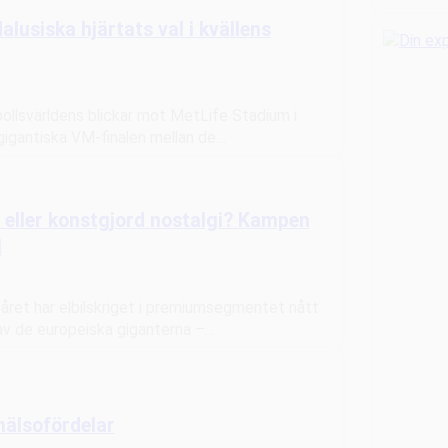
lusiska hjärtats val i kvällens
otbollsvärldens blickar mot MetLife Stadium i
igantiska VM-finalen mellan de…
 eller konstgjord nostalgi? Kampen
l
året har elbilskriget i premiumsegmentet nått
 av de europeiska giganterna –…
hälsofördelar