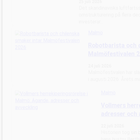
25 juli 2026
Det skandinaviska luftfart
omstrukturering på flera de
investerar…
Malmö
Robotbarista och 
Malmöfestivalen 
24 juli 2026
Malmöfestivalen har sl
i augusti 2026. Årets 
Malmö
Vollmers herr
adresser och 
22 juli 2026
Historien tog sin
hans hustru Berth