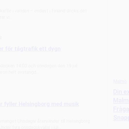
affe i världen – endast i Finland dricks det
ar vi…
e
 för tågtrafik ett dygn
 klockan 14.00 och söndagen den 19 juli
bron helt avstängd…
Malmö
Din ex
Malmö
fyller Helsingborg med musik
Fråga
Snap
anget Unsdagar återvänder till Helsingborg
Under fyra onsdagskvällar i juli…