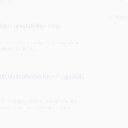
ent bröt…
lägre arbetslöshet i maj
ige fortsätter att växa. Under maj månad
 åldern 15 till 74…
till Malmöfestivalen – Fråga Aida
 7–14 augusti 2026 bjuder på över 900
 än 20 scener och ett enormt utbud…