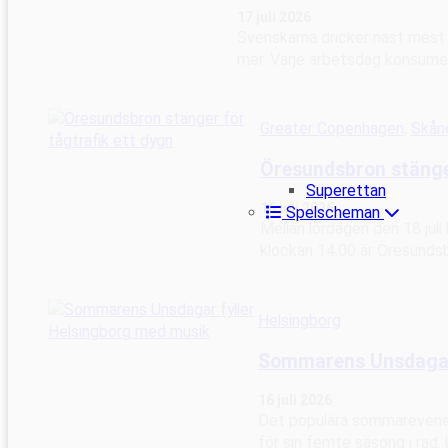
17 juli 2026
Svenskarna dricker näst mest k
mer. Varje arbetsdag konsumer
Greater Copenhagen
, 
Skån
Öresundsbron stänger
Superettan
16 juli 2026
Spelscheman
Mellan lördagen den 18 juli
klockan 14.00 är Öresunds
Helsingborg
Sommarens Unsdagar 
16 juli 2026
Det populära sommarevenem
för sin femte säsong i rad. 