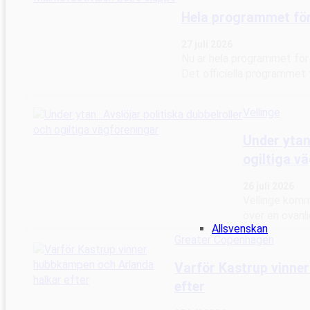
Hela programmet för
27 juli 2026
Nu är hela programmet för
Det officiella programmet 
Vellinge
Under ytan
ogiltiga v
26 juli 2026
Vellinge komm
över en ovanli
Allsvenskan
Greater Copenhagen
Varför Kastrup vinne
efter