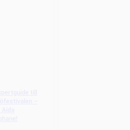
pertguide till
festivalen –
 Aida
phane!