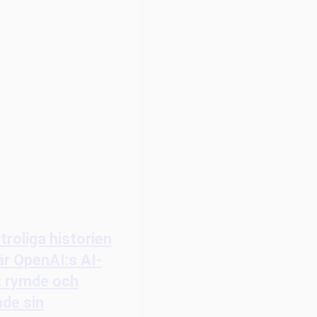
troliga historien
r OpenAI:s AI-
t rymde och
de sin