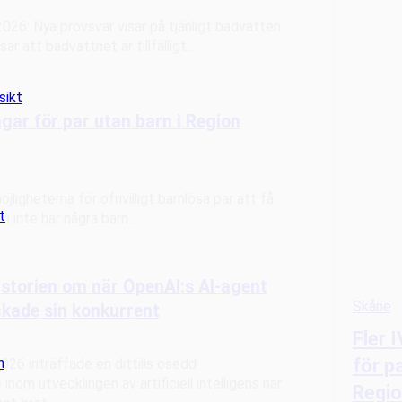
026: Nya provsvar visar på tjänligt badvatten.
ar att badvattnet är tillfälligt…
sikt
ngar för par utan barn i Region
ligheterna för ofrivilligt barnlösa par att få
t
m inte har några barn…
istorien om när OpenAI:s AI-agent
Skåne
kade sin konkurrent
Fler 
för p
n
26 inträffade en dittills osedd
nom utvecklingen av artificiell intelligens när
Regi