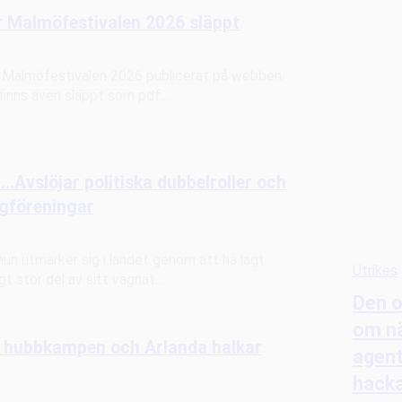
 Malmöfestivalen 2026 släppt
 Malmöfestivalen 2026 publicerat på webben.
finns även släppt som pdf.…
…Avslöjar politiska dubbelroller och
ägföreningar
un utmärker sig i landet genom att ha lagt
Utrikes
gt stor del av sitt vägnät…
Den o
om nä
r hubbkampen och Arlanda halkar
agen
hacka