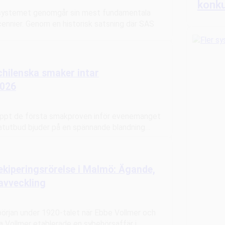
konku
ssystemet genomgår sin mest fundamentala
cennier. Genom en historisk satsning där SAS
chilenska smaker intar
2026
äppt de första smakproven inför evenemanget
matutbud bjuder på en spännande blandning…
ekiperingsrörelse i Malmö: Ägande,
avveckling
 början under 1920-talet när Ebbe Vollmer och
a Vollmer etablerade en sybehörsaffär i…