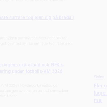
e surfare tog igen sig på bräda i
et nyligen patrullerade över Hanöbukten
gst oväntad syn. En säl hade tagit chansen
ringens gränsland och FIFA:s
ering under fotbolls-VM 2026
Skåne
Fler 
ls-VM 2026 i Nordamerika nådde den
oateringen av sporten en nivå som saknar
lägre
ycke. Under…
maj