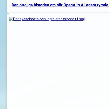
Den otroliga historien om när OpenAI:s AI-agent rymde