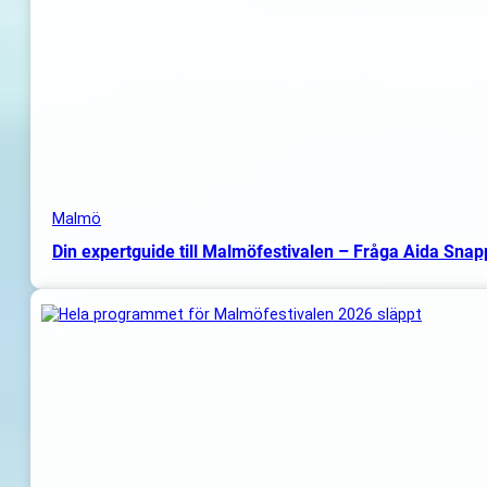
Malmö
Din expertguide till Malmöfestivalen – Fråga Aida Sna