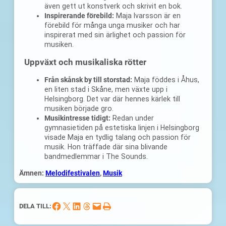
även gett ut konstverk och skrivit en bok.
Inspirerande förebild:
Maja Ivarsson är en
förebild för många unga musiker och har
inspirerat med sin ärlighet och passion för
musiken.
Uppväxt och musikaliska rötter
Från skånsk by till storstad:
Maja föddes i Åhus,
en liten stad i Skåne, men växte upp i
Helsingborg. Det var där hennes kärlek till
musiken började gro.
Musikintresse tidigt:
Redan under
gymnasietiden på estetiska linjen i Helsingborg
visade Maja en tydlig talang och passion för
musik. Hon träffade där sina blivande
bandmedlemmar i The Sounds.
Ämnen:
Melodifestivalen
, 
Musik
Dela på Facebook
Dela på X
Dela på LinkedIn
Dela på Threads
Skicka denna sida med e-post
Skriv ut denna sida
DELA TILL: