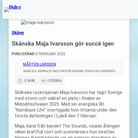
Skåne
Skånska Maja Ivarsson gör succé igen
PUBLICERAD:
3 FEBRUARI 2025
MÅRTEN LARSSON
ÄGARE OCH JOURNALIST MED FOKUS PÅ EKONOMI, TEKNIK OCH BESÖKSMÅL
3 MIN
LYSSNA
Skånska rockstjärnan Maja Ivarsson har tagit Sverige
med storm och säkrat en plats i finalen av
Melodifestivalen 2025. Med sin energiska låt
”Kamikaze Life” övertygade hon tittarna under den
första deltävlingen i Luleå den 1 februari.
Maja, känd från bandet The Sounds, visade återigen
vilken kraftfull röst och scennärvaro hon besitter.
Hennes framträdande var en explosiv blandning av