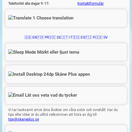
Telefontid alla dagar 9-17:
Kontaktformulär
Choose translation
🇬🇧 EN
🇫🇷 FR
🇩🇪 DE
🇮🇹 IT
🇪🇸 ES
🇫🇮 FI
🇸🇪 SV
Mörkt eller ljust tema
Skåne Plus appen
Låt oss veta vad du tycker
Vi tar tacksamt emot dina åsikter om våra sidor och innehåll. Har du
tips eller idéer är du alltid välkommen att höra av dig till
tips@skaneplus.se