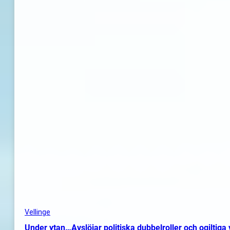
Vellinge
Under ytan…Avslöjar politiska dubbelroller och ogiltiga