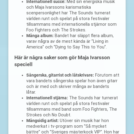
Internationell succé:
Med sin energiska musik
och Maja Ivarssons karismatiska
scenpersonlighet har The Sounds turnerat
världen runt och spelat på stora festivaler
tillsammans med internationella stjärnor som
Foo Fighters och The Strokes.
Många album:
Bandet har släppt flera album,
varav några av de mest kända är ”Living in
America” och ”Dying to Say This to You”.
Här är några saker som gör Maja Ivarsson
speciell
Sångerska, gitarrist och låtskrivare:
Förutom att
vara bandets sångerska spelar hon även gitarr
och är med och skriver många av bandets
låtar.
Internationell stjärna:
The Sounds har turnerat
världen runt och spelat på stora festivaler
tillsammans med band som Foo Fighters, The
Strokes och No Doubt.
Mångsidig artist:
Utöver sin musik har hon
medverkat i tv-program som ”Så mycket
bättre” och ”Sveriges mästerkock VIP”. Hon har