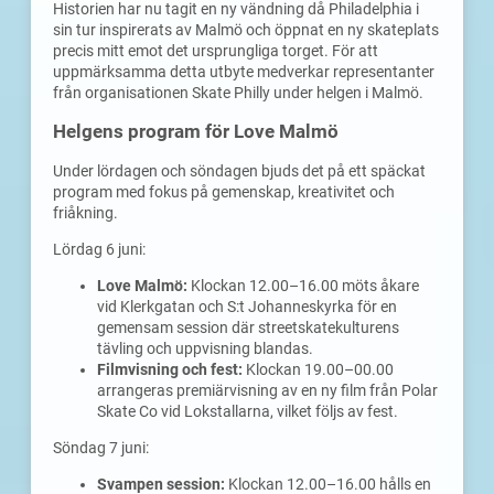
Historien har nu tagit en ny vändning då Philadelphia i
sin tur inspirerats av Malmö och öppnat en ny skateplats
precis mitt emot det ursprungliga torget. För att
uppmärksamma detta utbyte medverkar representanter
från organisationen Skate Philly under helgen i Malmö.
Helgens program för Love Malmö
Under lördagen och söndagen bjuds det på ett späckat
program med fokus på gemenskap, kreativitet och
friåkning.
Lördag 6 juni:
Love Malmö:
Klockan 12.00–16.00 möts åkare
vid Klerkgatan och S:t Johanneskyrka för en
gemensam session där streetskatekulturens
tävling och uppvisning blandas.
Filmvisning och fest:
Klockan 19.00–00.00
arrangeras premiärvisning av en ny film från Polar
Skate Co vid Lokstallarna, vilket följs av fest.
Söndag 7 juni:
Svampen session:
Klockan 12.00–16.00 hålls en