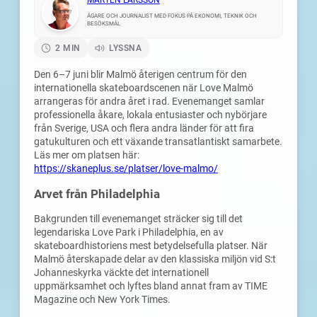
MÅRTEN LARSSON
ÄGARE OCH JOURNALIST MED FOKUS PÅ EKONOMI, TEKNIK OCH
BESÖKSMÅL
2 MIN
LYSSNA
Den 6–7 juni blir Malmö återigen centrum för den
internationella skateboardscenen när Love Malmö
arrangeras för andra året i rad. Evenemanget samlar
professionella åkare, lokala entusiaster och nybörjare
från Sverige, USA och flera andra länder för att fira
gatukulturen och ett växande transatlantiskt samarbete.
Läs mer om platsen här:
https://skaneplus.se/platser/love-malmo/
Arvet från Philadelphia
Bakgrunden till evenemanget sträcker sig till det
legendariska Love Park i Philadelphia, en av
skateboardhistoriens mest betydelsefulla platser. När
Malmö återskapade delar av den klassiska miljön vid S:t
Johanneskyrka väckte det internationell
uppmärksamhet och lyftes bland annat fram av TIME
Magazine och New York Times.