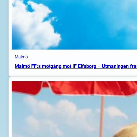
Malmö
Malmö FF:s motgång mot IF Elfsborg – Utmaningen fr