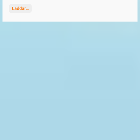
Laddar…