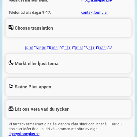
Mejla oss när som helst:
info@skaneplus.se
Telefontid alla dagar 9-17:
Kontaktformulär
Choose translation
🇬🇧 EN
🇫🇷 FR
🇩🇪 DE
🇮🇹 IT
🇪🇸 ES
🇫🇮 FI
🇸🇪 SV
Mörkt eller ljust tema
Skåne Plus appen
Låt oss veta vad du tycker
Vi tar tacksamt emot dina åsikter om våra sidor och innehåll. Har du
tips eller idéer är du alltid välkommen att höra av dig till
tips@skaneplus.se