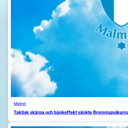
Malmö
Taktisk skärpa och bänkeffekt sänkte Brommapojkarn