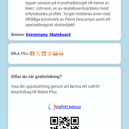
öppen session på Konsthallstorget till minne av
Marc Johnson, en av skateboardvärldens mest
inflytelserika profiler. Torget möbleras även med
tillfälliga konstverk av Pierre Descamps samt ett
specialdesignat skateobjekt.
Ämnen:
Evenemang
, 
Skateboard
Dela på Facebook
Dela på X
Dela på LinkedIn
Dela på Threads
Skicka denna sida med e-post
Skriv ut denna sida
DELA TILL:
Gillar du vår gratistidning?
Visa din uppskattning genom att lämna ett valfritt
läsarbidrag till Skåne Plus.
Valfritt belopp