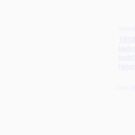
Helsing
Tillfä
badva
badpl
Helsi