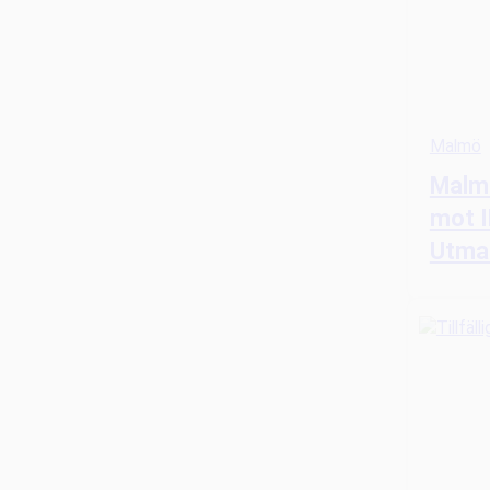
Malmö
Malm
mot I
Utma