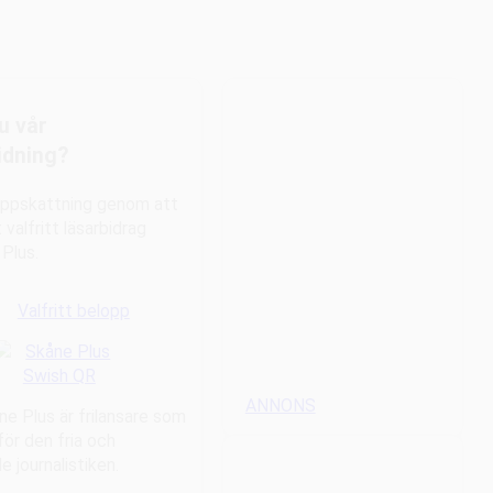
du vår
idning?
 uppskattning genom att
 valfritt läsarbidrag
 Plus.
Valfritt belopp
ANNONS
ne Plus är frilansare som
för den fria och
 journalistiken.