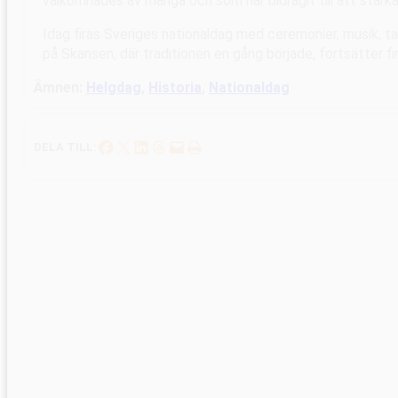
välkomnades av många och som har bidragit till att stärka
Idag firas Sveriges nationaldag med ceremonier, musik, tal
på Skansen, där traditionen en gång började, fortsätter fi
Ämnen:
Helgdag
, 
Historia
, 
Nationaldag
Dela på Facebook
Dela på X
Dela på LinkedIn
Dela på Threads
Skicka denna sida med e-post
Skriv ut denna sida
DELA TILL: