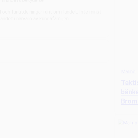
 firandets betydelse.
 och fanutdelningar runt om i landet. Inte minst
randet i närvaro av kungafamiljen.
Malmö
Takti
bänke
Brom