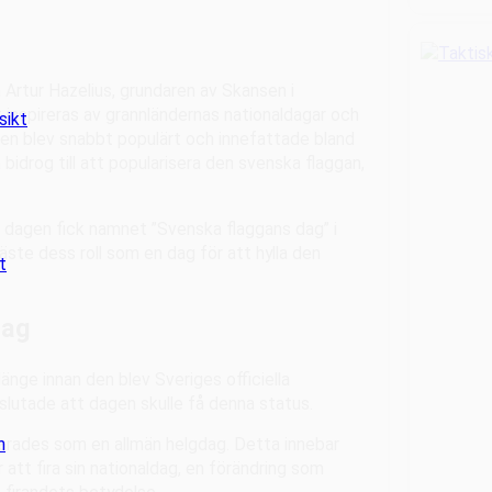
då Artur Hazelius, grundaren av Skansen i
t inspireras av grannländernas nationaldagar och
sikt
en blev snabbt populärt och innefattade bland
idrog till att popularisera den svenska flaggan,
r då dagen fick namnet ”Svenska flaggans dag” i
ste dess roll som en dag för att hylla den
t
dag
änge innan den blev Sveriges officiella
slutade att dagen skulle få denna status.
n
klarades som en allmän helgdag. Detta innebar
 att fira sin nationaldag, en förändring som