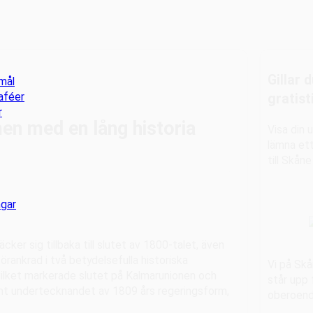
Gillar 
mål
aféer
gratist
r
men med en lång historia
Visa din
lämna ett
till Skåne
ngar
äcker sig tillbaka till slutet av 1800-talet, även
 förankrad i två betydelsefulla historiska
Vi på Skå
 vilket markerade slutet på Kalmarunionen och
står upp 
amt undertecknandet av 1809 års regeringsform,
oberoende