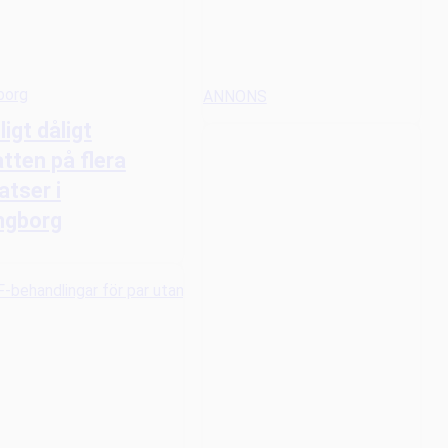
borg
ANNONS
lligt dåligt
tten på flera
atser i
ngborg