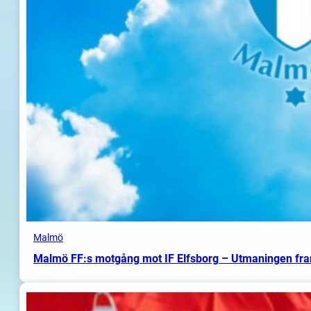
Malmö
Malmö FF:s motgång mot IF Elfsborg – Utmaningen fr