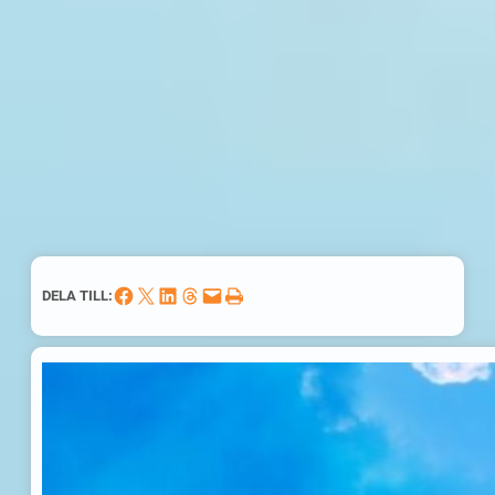
Dela på Facebook
Dela på X
Dela på LinkedIn
Dela på Threads
Skicka denna sida med e-post
Skriv ut denna sida
DELA TILL: