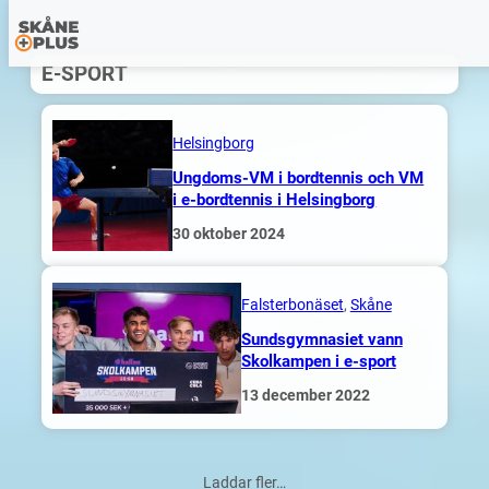
Hoppa
E-SPORT
till
innehåll
Helsingborg
Ungdoms-VM i bordtennis och VM
i e-bordtennis i Helsingborg
30 oktober 2024
Falsterbonäset
, 
Skåne
Sundsgymnasiet vann
Skolkampen i e-sport
13 december 2022
Laddar fler…