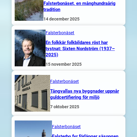
Falsterbonäset, en månghundraårig
tradition
14 december 2025
Falsterbonäset
En folkkär folkbildares röst har
tystnat: Sixten Nordström (1937–
2025)
15 november 2025
Falsterbonäset
Tångvallas nya byggnader uppnår
guldcertifiering för miljö
7 oktober 2025
Falsterbonäset
Falsterbo fyr förlänger säsongen