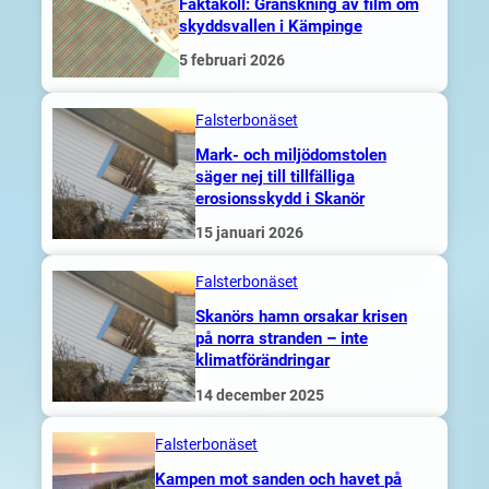
Faktakoll: Granskning av film om
skyddsvallen i Kämpinge
5 februari 2026
Falsterbonäset
Mark- och miljödomstolen
säger nej till tillfälliga
erosionsskydd i Skanör
15 januari 2026
Falsterbonäset
Skanörs hamn orsakar krisen
på norra stranden – inte
klimatförändringar
14 december 2025
Falsterbonäset
Kampen mot sanden och havet på