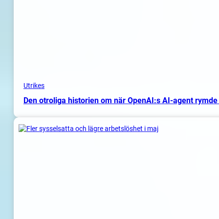
Utrikes
Den otroliga historien om när OpenAI:s AI-agent rymde