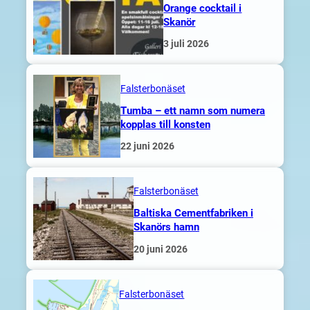
Orange cocktail i
Skanör
3 juli 2026
Falsterbonäset
Tumba – ett namn som numera
kopplas till konsten
22 juni 2026
Falsterbonäset
Baltiska Cementfabriken i
Skanörs hamn
20 juni 2026
Falsterbonäset