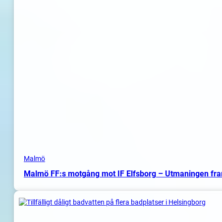
Malmö
Malmö FF:s motgång mot IF Elfsborg – Utmaningen fr