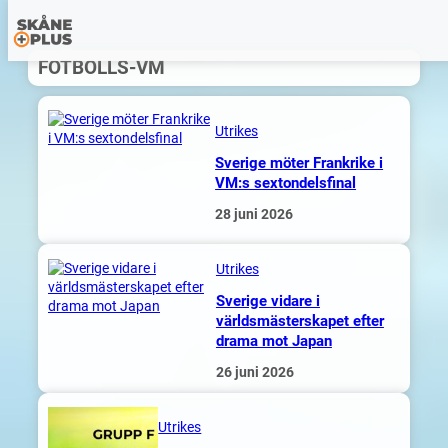
Hoppa
FOTBOLLS-VM
till
innehåll
Utrikes
Sverige möter Frankrike i
VM:s sextondelsfinal
28 juni 2026
Utrikes
Sverige vidare i
världsmästerskapet efter
drama mot Japan
26 juni 2026
Utrikes