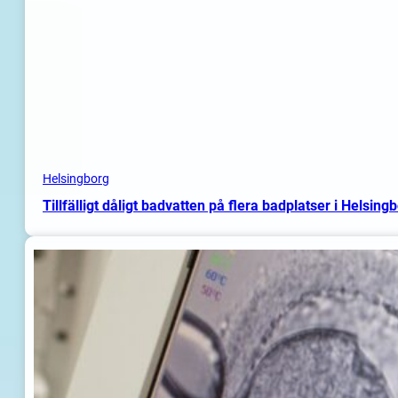
Helsingborg
Tillfälligt dåligt badvatten på flera badplatser i Helsing