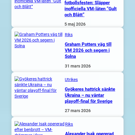
fotbollsfesten: Släpper
inofficiella VM-låten ”Gult
och Blått”
5 maj 2026
Riks
Graham Potters väg till
VM 2026 och segern i
Solna
31 mars 2026
Utrikes
Gyökeres hattrick sänkte
Ukraina – nu väntar
playoff-final för Sverige
27 mars 2026
Riks
Alexander Isak opererad