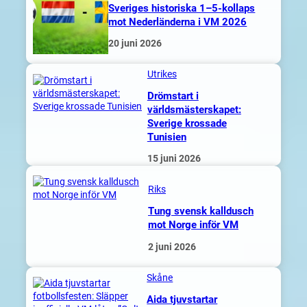
Sveriges historiska 1–5-kollaps
mot Nederländerna i VM 2026
20 juni 2026
Utrikes
Drömstart i
världsmästerskapet:
Sverige krossade
Tunisien
15 juni 2026
Riks
Tung svensk kalldusch
mot Norge inför VM
2 juni 2026
Skåne
Aida tjuvstartar