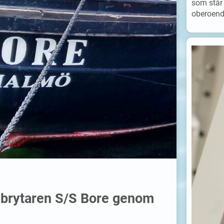
som står 
oberoende
sbrytaren S/S Bore genom