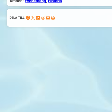
Ämnen:
Evenemang
, 
Historia
Dela på Facebook
Dela på X
Dela på LinkedIn
Dela på Threads
Skicka denna sida med e-post
Skriv ut denna sida
DELA TILL: