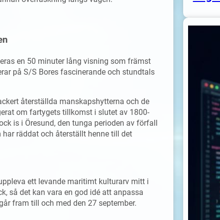
en
ngeras en 50 minuter lång visning som främst
serar på S/S Bores fascinerande och stundtals
vackert återställda manskapshytterna och de
at om fartygets tillkomst i slutet av 1800-
jock is i Öresund, den tunga perioden av förfall
r räddat och återställt henne till det
uppleva ett levande maritimt kulturarv mitt i
k, så det kan vara en god idé att anpassa
ågår fram till och med den 27 september.