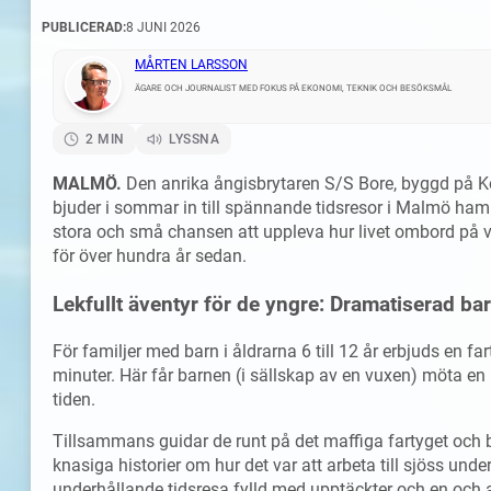
PUBLICERAD:
8 JUNI 2026
MÅRTEN LARSSON
ÄGARE OCH JOURNALIST MED FOKUS PÅ EKONOMI, TEKNIK OCH BESÖKSMÅL
2 MIN
LYSSNA
MALMÖ.
Den anrika ångisbrytaren S/S Bore, byggd på 
bjuder i sommar in till spännande tidsresor i Malmö hamn
stora och små chansen att uppleva hur livet ombord på v
för över hundra år sedan.
Lekfullt äventyr för de yngre: Dramatiserad ba
För familjer med barn i åldrarna 6 till 12 år erbjuds en f
minuter. Här får barnen (i sällskap av en vuxen) möta en 
tiden.
Tillsammans guidar de runt på det maffiga fartyget och b
knasiga historier om hur det var att arbeta till sjöss unde
underhållande tidsresa fylld med upptäckter och en och