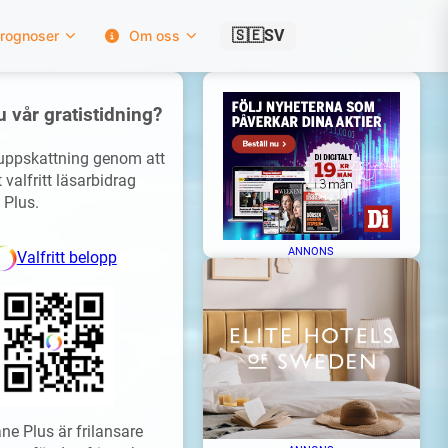
🇸🇪
SV
rognoser
Om oss
u vår gratistidning?
 uppskattning genom att
 valfritt läsarbidrag
 Plus.
ANNONS
Valfritt belopp
ne Plus är frilansare