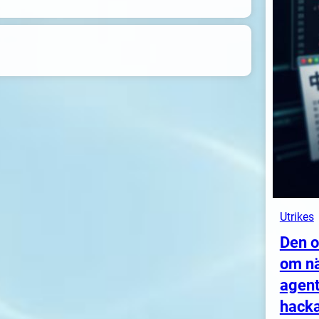
Utrikes
Den o
om nä
agent
hacka