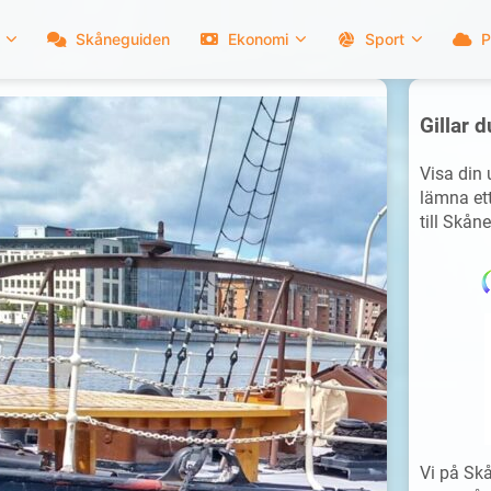
Skåneguiden
Ekonomi
Sport
P
Gillar d
Visa din
lämna ett
till Skåne
Vi på Skå