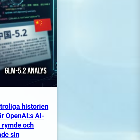
troliga historien
r OpenAI:s AI-
 rymde och
de sin