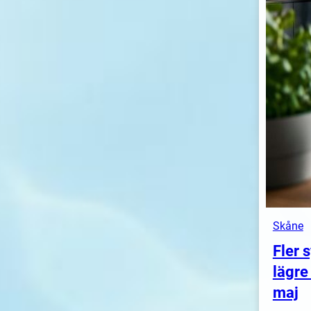
Skåne
Fler 
lägre
maj