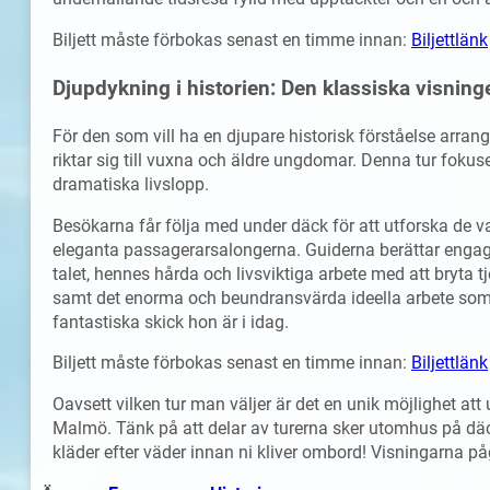
Biljett måste förbokas senast en timme innan:
Biljettlänk
Djupdykning i historien: Den klassiska visning
För den som vill ha en djupare historisk förståelse arra
riktar sig till vuxna och äldre ungdomar. Denna tur foku
dramatiska livslopp.
Besökarna får följa med under däck för att utforska de 
eleganta passagerarsalongerna. Guiderna berättar engager
talet, hennes hårda och livsviktiga arbete med att bryta t
samt det enorma och beundransvärda ideella arbete som ha
fantastiska skick hon är i idag.
Biljett måste förbokas senast en timme innan:
Biljettlänk
Oavsett vilken tur man väljer är det en unik möjlighet att 
Malmö. Tänk på att delar av turerna sker utomhus på däc
kläder efter väder innan ni kliver ombord! Visningarna p