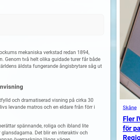
Kockums mekaniska verkstad redan 1894,
. Genom två helt olika guidade turer får både
ärldens äldsta fungerande ångisbrytare såg ut
rnvisning
artfylld och dramatiserad visning på cirka 30
livs levande matros och en eldare från förr i
Skåne
Fler 
erättar spännande, roliga och ibland lite
för pa
r glansdagarna. Det blir en interaktiv och
Regi
 annan överraskning längs vägen.