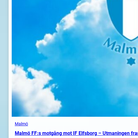
Malmö
Malmö FF:s motgång mot IF Elfsborg – Utmaningen fr