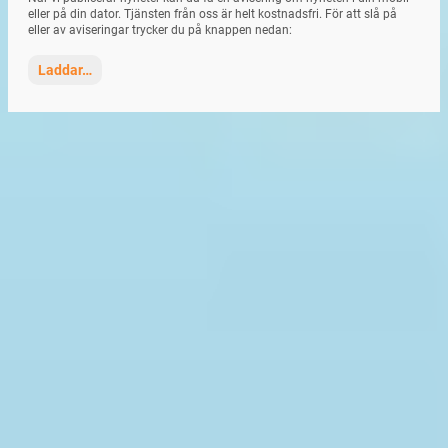
eller på din dator. Tjänsten från oss är helt kostnadsfri. För att slå på
eller av aviseringar trycker du på knappen nedan:
Laddar…