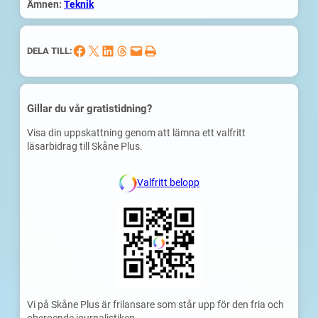
Ämnen:
Teknik
Dela på Facebook
Dela på X
Dela på LinkedIn
Dela på Threads
Skicka denna sida med e-post
Skriv ut denna sida
DELA TILL:
Gillar du vår gratistidning?
Visa din uppskattning genom att lämna ett valfritt
läsarbidrag till Skåne Plus.
Valfritt belopp
Vi på Skåne Plus är frilansare som står upp för den fria och