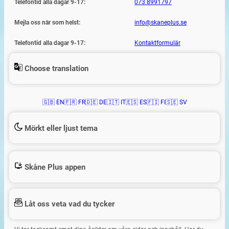
Telefontid alla dagar 9-17:
073 8991797
Mejla oss när som helst:
info@skaneplus.se
Telefontid alla dagar 9-17:
Kontaktformulär
Choose translation
🇬🇧 EN
🇫🇷 FR
🇩🇪 DE
🇮🇹 IT
🇪🇸 ES
🇫🇮 FI
🇸🇪 SV
Mörkt eller ljust tema
Skåne Plus appen
Låt oss veta vad du tycker