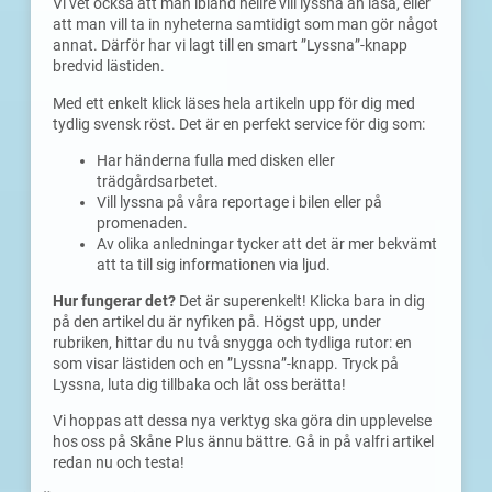
Vi vet också att man ibland hellre vill lyssna än läsa, eller
att man vill ta in nyheterna samtidigt som man gör något
annat. Därför har vi lagt till en smart ”Lyssna”-knapp
bredvid lästiden.
Med ett enkelt klick läses hela artikeln upp för dig med
tydlig svensk röst. Det är en perfekt service för dig som:
Har händerna fulla med disken eller
trädgårdsarbetet.
Vill lyssna på våra reportage i bilen eller på
promenaden.
Av olika anledningar tycker att det är mer bekvämt
att ta till sig informationen via ljud.
Hur fungerar det?
Det är superenkelt! Klicka bara in dig
på den artikel du är nyfiken på. Högst upp, under
rubriken, hittar du nu två snygga och tydliga rutor: en
som visar lästiden och en ”Lyssna”-knapp. Tryck på
Lyssna, luta dig tillbaka och låt oss berätta!
Vi hoppas att dessa nya verktyg ska göra din upplevelse
hos oss på Skåne Plus ännu bättre. Gå in på valfri artikel
redan nu och testa!