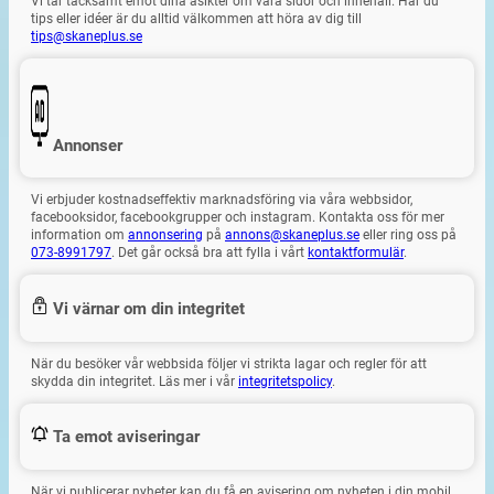
Vi tar tacksamt emot dina åsikter om våra sidor och innehåll. Har du
tips eller idéer är du alltid välkommen att höra av dig till
tips@skaneplus.se
Annonser
Vi erbjuder kostnadseffektiv marknadsföring via våra webbsidor,
facebooksidor, facebookgrupper och instagram. Kontakta oss för mer
information om
annonsering
på
annons@skaneplus.se
eller ring oss på
073-8991797
. Det går också bra att fylla i vårt
kontaktformulär
.
Vi värnar om din integritet
När du besöker vår webbsida följer vi strikta lagar och regler för att
skydda din integritet. Läs mer i vår
integritetspolicy
.
Ta emot aviseringar
När vi publicerar nyheter kan du få en avisering om nyheten i din mobil