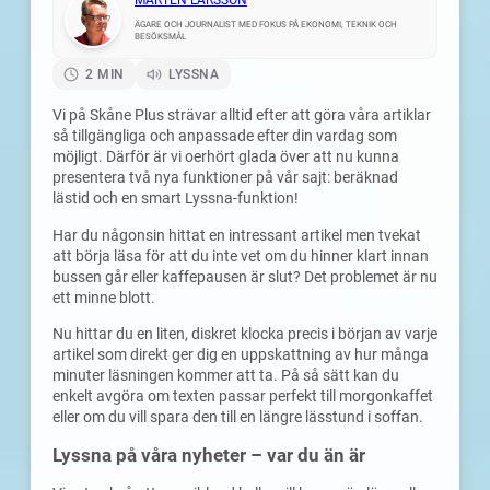
MÅRTEN LARSSON
ÄGARE OCH JOURNALIST MED FOKUS PÅ EKONOMI, TEKNIK OCH
BESÖKSMÅL
2 MIN
LYSSNA
Vi på Skåne Plus strävar alltid efter att göra våra artiklar
så tillgängliga och anpassade efter din vardag som
möjligt. Därför är vi oerhört glada över att nu kunna
presentera två nya funktioner på vår sajt: beräknad
lästid och en smart Lyssna-funktion!
Har du någonsin hittat en intressant artikel men tvekat
att börja läsa för att du inte vet om du hinner klart innan
bussen går eller kaffepausen är slut? Det problemet är nu
ett minne blott.
Nu hittar du en liten, diskret klocka precis i början av varje
artikel som direkt ger dig en uppskattning av hur många
minuter läsningen kommer att ta. På så sätt kan du
enkelt avgöra om texten passar perfekt till morgonkaffet
eller om du vill spara den till en längre lässtund i soffan.
Lyssna på våra nyheter – var du än är