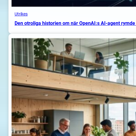
Utrikes
Den otroliga historien om när OpenAI:s AI-agent rymde