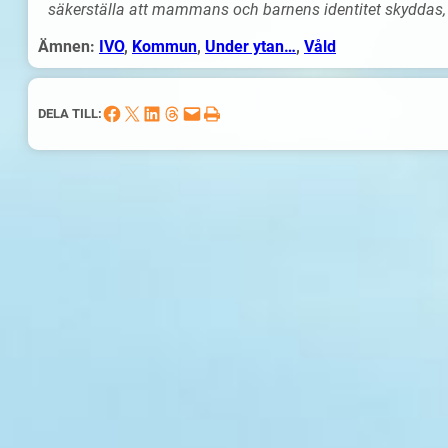
säkerställa att mammans och barnens identitet skyddas,
Ämnen:
IVO
, 
Kommun
, 
Under ytan…
, 
Våld
Dela på Facebook
Dela på X
Dela på LinkedIn
Dela på Threads
Skicka denna sida med e-post
Skriv ut denna sida
DELA TILL: