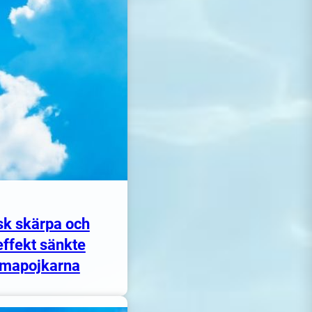
sk skärpa och
ffekt sänkte
mapojkarna