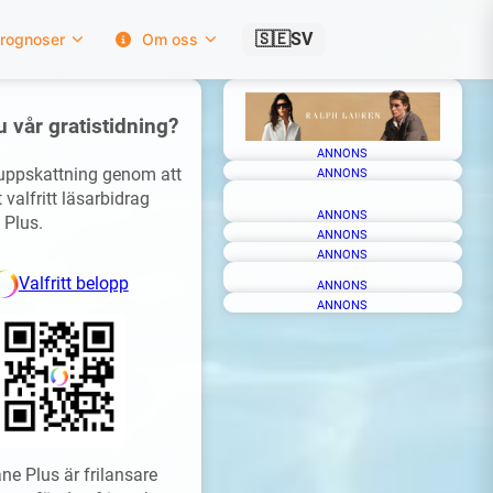
🇸🇪
SV
rognoser
Om oss
u vår gratistidning?
ANNONS
 uppskattning genom att
ANNONS
 valfritt läsarbidrag
ANNONS
 Plus.
ANNONS
ANNONS
Valfritt belopp
ANNONS
ANNONS
ne Plus är frilansare