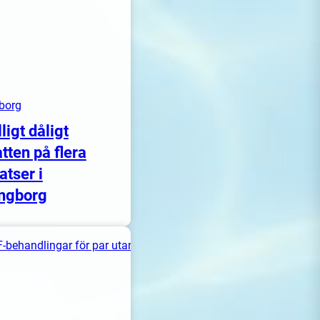
borg
lligt dåligt
tten på flera
atser i
ngborg