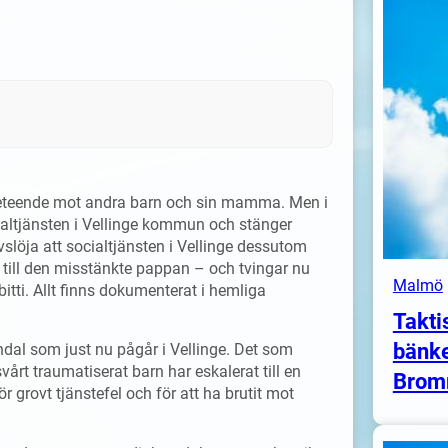
rypbeteende mot andra barn och sin mamma. Men i
cialtjänsten i Vellinge kommun och stänger
slöja att socialtjänsten i Vellinge dessutom
 till den misstänkte pappan – och tvingar nu
Malmö
ti. Allt finns dokumenterat i hemliga
Takti
bänke
al som just nu pågår i Vellinge. Det som
årt traumatiserat barn har eskalerat till en
Brom
grovt tjänstefel och för att ha brutit mot