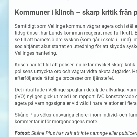
Kommuner i klinch – skarp kritik från 
Samtidigt som Vellinge kommun vägrar agera och istället
tidsgränser, har Lunds kommun reagerat med full kraft. 
se till att barnets äldre syskon (som går i skola i Lund) 
socialtjänst akut startat en utredning för att skydda sysk
Vellinges hantering.
Krisen har lett till att polisen nu riktar mycket skarp kri
polisens uttryckta oro och vägrat vidta akuta åtgärder. Hel
efterföljande rättsliga processer om tjänstefel.
Det inträffade i Vellinge speglar i detalj de allvarliga v
(IVO) nyligen gick ut med i en rapport. IVO konstaterade 
agera på varningssignaler vid våld i nära relationer i flera f
Skåne Plus söker ansvariga chefer inom individ- och fa
kommentar inför morgondagens möte.
Fotnot:
Skåne Plus har valt att inte namnge eller publice