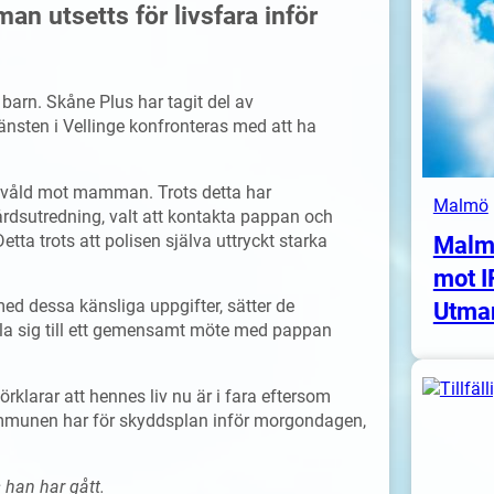
an utsetts för livsfara inför
barn. Skåne Plus har tagit del av
jänsten i Vellinge konfronteras med att ha
t våld mot mamman. Trots detta har
Malmö
årdsutredning, valt att kontakta pappan och
ta trots att polisen själva uttryckt starka
Malm
mot I
ed dessa känsliga uppgifter, sätter de
Utma
la sig till ett gemensamt möte med pappan
larar att hennes liv nu är i fara eftersom
ommunen har för skyddsplan inför morgondagen,
s han har gått.