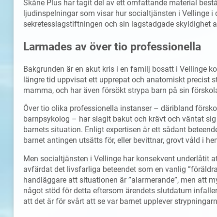
Skåne Plus har tagit del av ett omfattande material be
ljudinspelningar som visar hur socialtjänsten i Vellinge i
sekretesslagstiftningen och sin lagstadgade skyldighet att
Larmades av över tio professionella
Bakgrunden är en akut kris i en familj bosatt i Vellinge 
längre tid uppvisat ett upprepat och anatomiskt precist s
mamma, och har även försökt strypa barn på sin förskol
Över tio olika professionella instanser – däribland försk
barnpsykolog – har slagit bakut och krävt och väntat si
barnets situation. Enligt expertisen är ett sådant beteend
barnet antingen utsätts för, eller bevittnar, grovt våld i h
Men socialtjänsten i Vellinge har konsekvent underlåtit att
avfärdat det livsfarliga beteendet som en vanlig ”föräldra
handläggare att situationen är ”alarmerande”, men att myn
något stöd för detta eftersom ärendets slutdatum infall
att det är för svårt att se var barnet upplever strypningarn