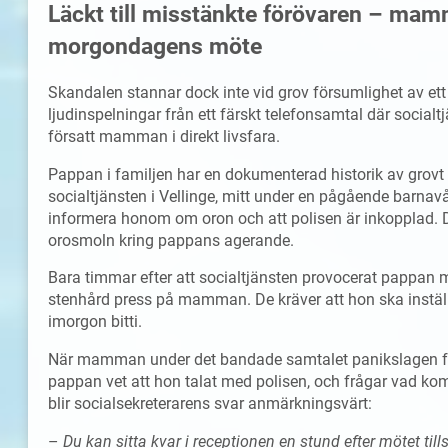
Läckt till misstänkte förövaren – mamm
morgondagens möte
Skandalen stannar dock inte vid grov försumlighet av ett 
ljudinspelningar från ett färskt telefonsamtal där socialt
försatt mamman i direkt livsfara.
Pappan i familjen har en dokumenterad historik av grov
socialtjänsten i Vellinge, mitt under en pågående barnav
informera honom om oron och att polisen är inkopplad. Det
orosmoln kring pappans agerande.
Bara timmar efter att socialtjänsten provocerat pappan m
stenhård press på mamman. De kräver att hon ska instäl
imorgon bitti.
När mamman under det bandade samtalet panikslagen förk
pappan vet att hon talat med polisen, och frågar vad k
blir socialsekreterarens svar anmärkningsvärt:
–
Du kan sitta kvar i receptionen en stund efter mötet till