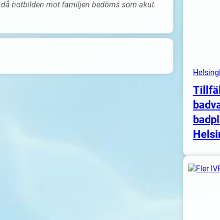
 då hotbilden mot familjen bedöms som akut.
Helsing
Tillfä
badva
badpl
Helsi