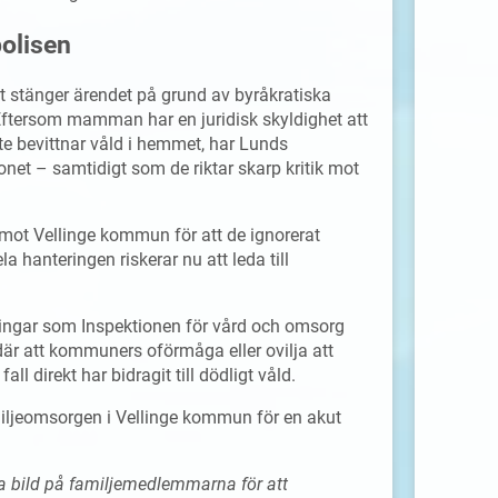
polisen
 stänger ärendet på grund av byråkratiska
Eftersom mamman har en juridisk skyldighet att
inte bevittnar våld i hemmet, har Lunds
onet – samtidigt som de riktar skarp kritik mot
tik mot Vellinge kommun för att de ignorerat
a hanteringen riskerar nu att leda till
arningar som Inspektionen för vård och omsorg
där att kommuners oförmåga eller ovilja att
all direkt har bidragit till dödligt våld.
miljeomsorgen i Vellinge kommun för en akut
ra bild på familjemedlemmarna för att