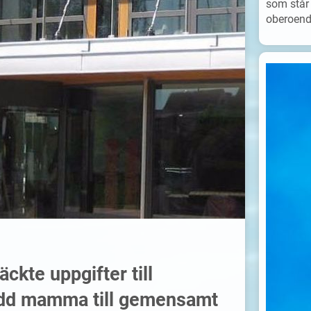
som står 
oberoende
kte uppgifter till
rädd mamma till gemensamt