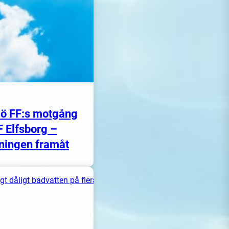
ö FF:s motgång
F Elfsborg –
ningen framåt