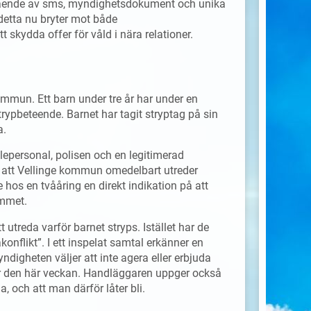
stående av sms, myndighetsdokument och unika
 detta nu bryter mot både
 skydda offer för våld i nära relationer.
kommun. Ett barn under tre år har under en
trypbeteende. Barnet har tagit stryptag på sin
a.
olepersonal, polisen och en legitimerad
g att Vellinge kommun omedelbart utreder
e hos en tvååring en direkt indikation på att
emmet.
 utreda varför barnet stryps. Istället har de
konflikt”. I ett inspelat samtal erkänner en
digheten väljer att inte agera eller erbjuda
er den här veckan. Handläggaren uppger också
a, och att man därför låter bli.