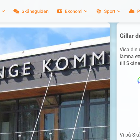
Skåneguiden
Ekonomi
Sport
P
Gillar d
Visa din
lämna ett
till Skåne
Vi på Skå