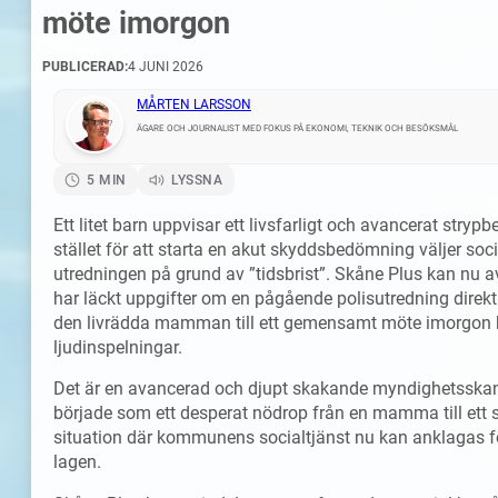
möte imorgon
PUBLICERAD:
4 JUNI 2026
MÅRTEN LARSSON
ÄGARE OCH JOURNALIST MED FOKUS PÅ EKONOMI, TEKNIK OCH BESÖKSMÅL
5 MIN
LYSSNA
Ett litet barn uppvisar ett livsfarligt och avancerat st
stället för att starta en akut skyddsbedömning väljer so
utredningen på grund av ”tidsbrist”. Skåne Plus kan nu av
har läckt uppgifter om en pågående polisutredning direkt
den livrädda mamman till ett gemensamt möte imorgon bit
ljudinspelningar.
Det är en avancerad och djupt skakande myndighetsskand
började som ett desperat nödrop från en mamma till ett sv
situation där kommunens socialtjänst nu kan anklagas för 
lagen.