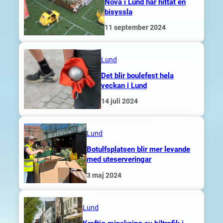
Nova i Lund har hittat en
bisyssla
11 september 2024
Lund
Det blir boulefest hela
veckan i Lund
14 juli 2024
Lund
Botulfsplatsen blir mer levande
med uteserveringar
3 maj 2024
Lund