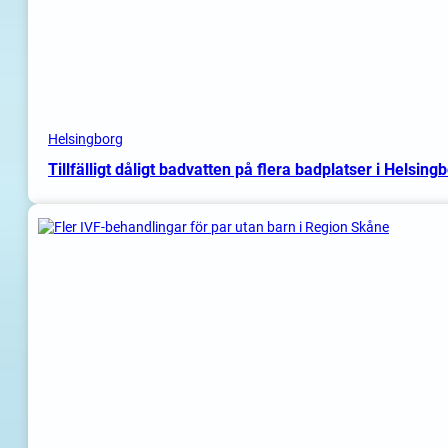
Helsingborg
Tillfälligt dåligt badvatten på flera badplatser i Helsing