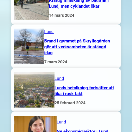
Kraftig minskning av biltrafik i
Lund, men cyklandet ökar
14 mars 2024
Lund
Brand i gymmet på Skryllegården
gör att verksamheten är stängd
idag
7 mars 2024
Lund
Lunds befolkning fortsätter att
öka i rask takt
25 februari 2024
Lund
Ny ekonomidirektör i Lund