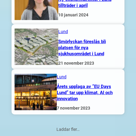
tillträder i april
10 januari 2024
Lund
Smörlyckan föreslås bli
platsen för nya
sjukhusområdet i Lund
21 november 2023
Lund
Årets upplaga av ”EU Days
Lund” tar upp klimat, AI och
innovation
7 november 2023
Laddar fler…