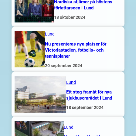
Nordiska stjärnor på höstens
författarscen i Lund
18 oktober 2024
Lund
Nu presenteras nya platser för
Victoriastadion, fotbolls- och
tennisplaner
20 september 2024
Lund
Ett steg framåt för nya
sjukhus­området i Lund
18 september 2024
Lund