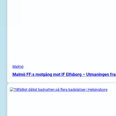
Malmö
Malmö FF:s motgång mot IF Elfsborg – Utmaningen fr