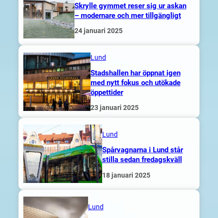
Skrylle gymmet reser sig ur askan
– modernare och mer tillgängligt
24 januari 2025
Lund
Stadshallen har öppnat igen
med nytt fokus och utökade
öppettider
23 januari 2025
Lund
Spårvagnarna i Lund står
stilla sedan fredagskväll
18 januari 2025
Lund