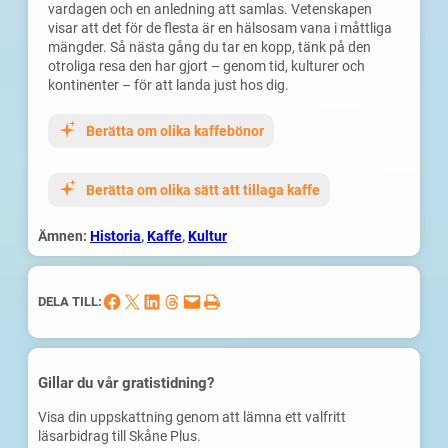
vardagen och en anledning att samlas. Vetenskapen
visar att det för de flesta är en hälsosam vana i måttliga
mängder. Så nästa gång du tar en kopp, tänk på den
otroliga resa den har gjort – genom tid, kulturer och
kontinenter – för att landa just hos dig.
Berätta om olika kaffebönor
Berätta om olika sätt att tillaga kaffe
Ämnen:
Historia
, 
Kaffe
, 
Kultur
Dela på Facebook
Dela på X
Dela på LinkedIn
Dela på Threads
Skicka denna sida med e-post
Skriv ut denna sida
DELA TILL:
Gillar du vår gratistidning?
Visa din uppskattning genom att lämna ett valfritt
läsarbidrag till Skåne Plus.