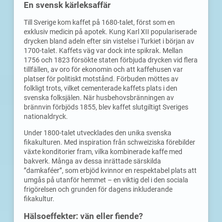
En svensk kärleksaffär
Till Sverige kom kaffet på 1680-talet, först som en
exklusiv medicin på apotek. Kung Karl XII populariserade
drycken bland adeln efter sin vistelse i Turkiet i början av
1700-talet. Kaffets väg var dock inte spikrak. Mellan
1756 och 1823 försökte staten förbjuda drycken vid flera
tillfällen, av oro för ekonomin och att kaffehusen var
platser för politiskt motstånd. Förbuden möttes av
folkligt trots, vilket cementerade kaffets plats i den
svenska folksjälen. När husbehovsbränningen av
brännvin förbjöds 1855, blev kaffet slutgiltigt Sveriges
nationaldryck.
Under 1800-talet utvecklades den unika svenska
fikakulturen. Med inspiration från schweiziska förebilder
växte konditorier fram, vilka kombinerade kaffe med
bakverk. Många av dessa inrättade särskilda
”damkaféer”, som erbjöd kvinnor en respektabel plats att
umgås på utanför hemmet – en viktig del i den sociala
frigörelsen och grunden för dagens inkluderande
fikakultur.
Hälsoeffekter: vän eller fiende?