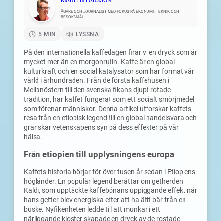
MÅRTEN LARSSON
ÄGARE OCH JOURNALIST MED FOKUS PÅ EKONOMI, TEKNIK OCH
BESÖKSMÅL
5 MIN
LYSSNA
På den internationella kaffedagen firar vi en dryck som är
mycket mer än en morgonrutin. Kaffe är en global
kulturkraft och en social katalysator som har format vår
värld i århundraden. Från de första kaffehusen i
Mellanöstern till den svenska fikans djupt rotade
tradition, har kaffet fungerat som ett socialt smörjmedel
som förenar människor. Denna artikel utforskar kaffets
resa från en etiopisk legend till en global handelsvara och
granskar vetenskapens syn på dess effekter på vår
hälsa.
Från etiopien till upplysningens europa
Kaffets historia börjar för över tusen år sedan i Etiopiens
högländer. En populär legend berättar om getherden
Kaldi, som upptäckte kaffebönans uppiggande effekt när
hans getter blev energiska efter att ha ätit bär från en
buske. Nyfikenheten ledde till att munkar i ett
närliggande kloster skapade en dryck av de rostade