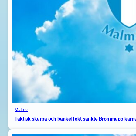
Malmö
Taktisk skärpa och bänkeffekt sänkte Brommapojkarn