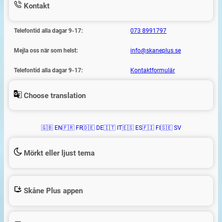
Kontakt
Telefontid alla dagar 9-17:
073 8991797
Mejla oss när som helst:
info@skaneplus.se
Telefontid alla dagar 9-17:
Kontaktformulär
Choose translation
🇬🇧 EN
🇫🇷 FR
🇩🇪 DE
🇮🇹 IT
🇪🇸 ES
🇫🇮 FI
🇸🇪 SV
Mörkt eller ljust tema
Skåne Plus appen