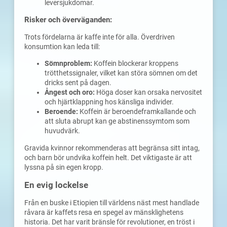
leversjukdomar.
Risker och överväganden:
Trots fördelarna är kaffe inte för alla. Överdriven
konsumtion kan leda till:
Sömnproblem:
Koffein blockerar kroppens
trötthetssignaler, vilket kan störa sömnen om det
dricks sent på dagen.
Ångest och oro:
Höga doser kan orsaka nervositet
och hjärtklappning hos känsliga individer.
Beroende:
Koffein är beroendeframkallande och
att sluta abrupt kan ge abstinenssymtom som
huvudvärk.
Gravida kvinnor rekommenderas att begränsa sitt intag,
och barn bör undvika koffein helt. Det viktigaste är att
lyssna på sin egen kropp.
En evig lockelse
Från en buske i Etiopien till världens näst mest handlade
råvara är kaffets resa en spegel av mänsklighetens
historia. Det har varit bränsle för revolutioner, en tröst i