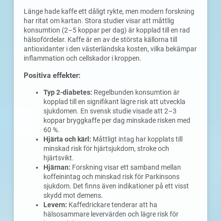
Länge hade kaffe ett dåligt rykte, men modern forskning
har ritat om kartan. Stora studier visar att måttlig
konsumtion (2–5 koppar per dag) är kopplad till en rad
hälsofördelar. Kaffe är en av de största källorna till
antioxidanter i den västerländska kosten, vilka bekämpar
inflammation och cellskador i kroppen.
Positiva effekter:
Typ 2-diabetes:
Regelbunden konsumtion är
kopplad till en signifikant lägre risk att utveckla
sjukdomen. En svensk studie visade att 2–3
koppar bryggkaffe per dag minskade risken med
60 %.
Hjärta och kärl:
Måttligt intag har kopplats till
minskad risk för hjärtsjukdom, stroke och
hjärtsvikt.
Hjärnan:
Forskning visar ett samband mellan
koffeinintag och minskad risk för Parkinsons
sjukdom. Det finns även indikationer på ett visst
skydd mot demens.
Levern:
Kaffedrickare tenderar att ha
hälsosammare levervärden och lägre risk för