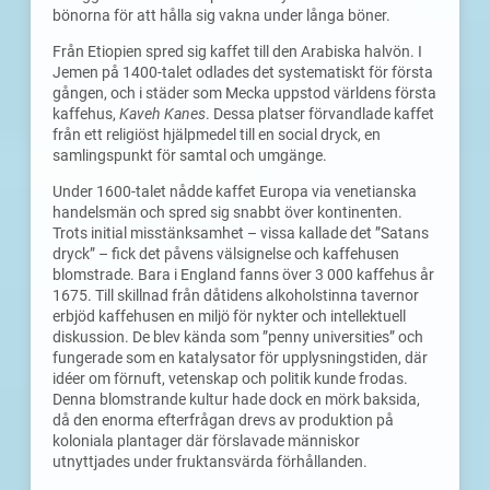
bönorna för att hålla sig vakna under långa böner.
Från Etiopien spred sig kaffet till den Arabiska halvön. I
Jemen på 1400-talet odlades det systematiskt för första
gången, och i städer som Mecka uppstod världens första
kaffehus,
Kaveh Kanes
. Dessa platser förvandlade kaffet
från ett religiöst hjälpmedel till en social dryck, en
samlingspunkt för samtal och umgänge.
Under 1600-talet nådde kaffet Europa via venetianska
handelsmän och spred sig snabbt över kontinenten.
Trots initial misstänksamhet – vissa kallade det ”Satans
dryck” – fick det påvens välsignelse och kaffehusen
blomstrade. Bara i England fanns över 3 000 kaffehus år
1675. Till skillnad från dåtidens alkoholstinna tavernor
erbjöd kaffehusen en miljö för nykter och intellektuell
diskussion. De blev kända som ”penny universities” och
fungerade som en katalysator för upplysningstiden, där
idéer om förnuft, vetenskap och politik kunde frodas.
Denna blomstrande kultur hade dock en mörk baksida,
då den enorma efterfrågan drevs av produktion på
koloniala plantager där förslavade människor
utnyttjades under fruktansvärda förhållanden.