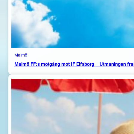
Malmö
Malmö FF:s motgång mot IF Elfsborg – Utmaningen fr