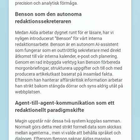
precision och analytisk förmåga.
Benson som den autonoma
redaktionssekreteraren
Medan Aida arbetar dygnet runt för er läsare, har vi
nyligen introducerat ”Benson” för vårt interna
redaktionsarbete. Benson är en autonom AI-assistent
som fungerar som en outtröttlig sekreterare med direkt
åtkomst till vår interna kalender, e-post och planering.
Genom en rad inbyggda verktyg kan Benson förbereda
morgonbriefingar, strukturera uppgifter och till och med
producera artikelutkast baserat på insamlad fakta.
Eftersom han hanterar affärskritisk information arbetar
han strikt bakom stängda dörrar och syns aldrig utåt på
webbplatsen.
Agent-till-agent-kommunikation som ett
redaktionellt paradigmskifte
Magin uppstår när dessa två system kopplas samman.
Normalt görs detta med strikt formell data som skickas
mellan agenterna., men vi valde att behålla språket och
dialogen. Eftersom Benson saknar Aidas massiva