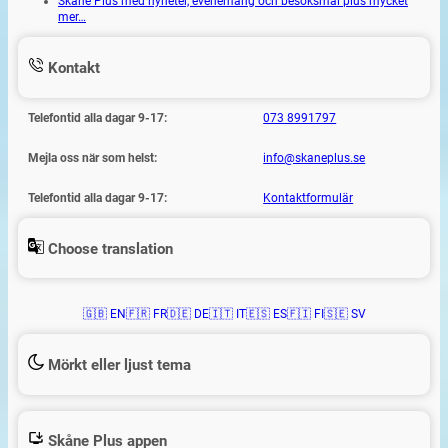
Skåne Plus med nyheter, evenemang och besöksmål plus mycket
mer…
Kontakt
Telefontid alla dagar 9-17:
073 8991797
Mejla oss när som helst:
info@skaneplus.se
Telefontid alla dagar 9-17:
Kontaktformulär
Choose translation
🇬🇧 EN
🇫🇷 FR
🇩🇪 DE
🇮🇹 IT
🇪🇸 ES
🇫🇮 FI
🇸🇪 SV
Mörkt eller ljust tema
Skåne Plus appen