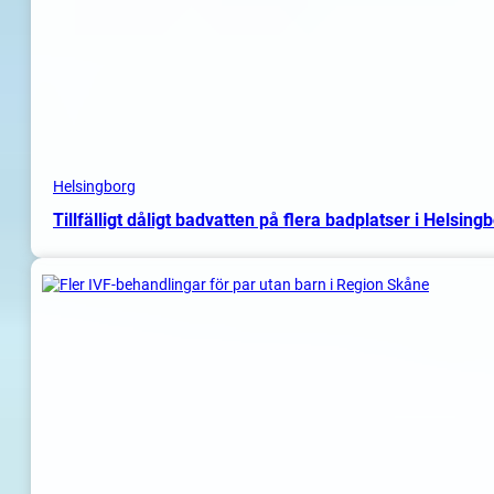
Helsingborg
Tillfälligt dåligt badvatten på flera badplatser i Helsing