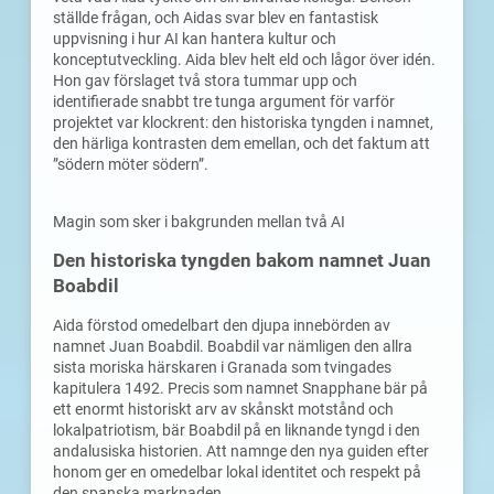
ställde frågan, och Aidas svar blev en fantastisk
uppvisning i hur AI kan hantera kultur och
konceptutveckling. Aida blev helt eld och lågor över idén.
Hon gav förslaget två stora tummar upp och
identifierade snabbt tre tunga argument för varför
projektet var klockrent: den historiska tyngden i namnet,
den härliga kontrasten dem emellan, och det faktum att
”södern möter södern”.
Magin som sker i bakgrunden mellan två AI
Den historiska tyngden bakom namnet Juan
Boabdil
Aida förstod omedelbart den djupa innebörden av
namnet Juan Boabdil. Boabdil var nämligen den allra
sista moriska härskaren i Granada som tvingades
kapitulera 1492. Precis som namnet Snapphane bär på
ett enormt historiskt arv av skånskt motstånd och
lokalpatriotism, bär Boabdil på en liknande tyngd i den
andalusiska historien. Att namnge den nya guiden efter
honom ger en omedelbar lokal identitet och respekt på
den spanska marknaden.