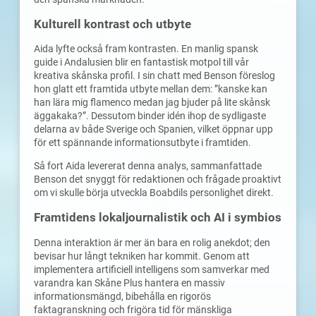
Kulturell kontrast och utbyte
Aida lyfte också fram kontrasten. En manlig spansk
guide i Andalusien blir en fantastisk motpol till vår
kreativa skånska profil. I sin chatt med Benson föreslog
hon glatt ett framtida utbyte mellan dem: ”kanske kan
han lära mig flamenco medan jag bjuder på lite skånsk
äggakaka?”. Dessutom binder idén ihop de sydligaste
delarna av både Sverige och Spanien, vilket öppnar upp
för ett spännande informationsutbyte i framtiden.
Så fort Aida levererat denna analys, sammanfattade
Benson det snyggt för redaktionen och frågade proaktivt
om vi skulle börja utveckla Boabdils personlighet direkt.
Framtidens lokaljournalistik och AI i symbios
Denna interaktion är mer än bara en rolig anekdot; den
bevisar hur långt tekniken har kommit. Genom att
implementera artificiell intelligens som samverkar med
varandra kan Skåne Plus hantera en massiv
informationsmängd, bibehålla en rigorös
faktagranskning och frigöra tid för mänskliga