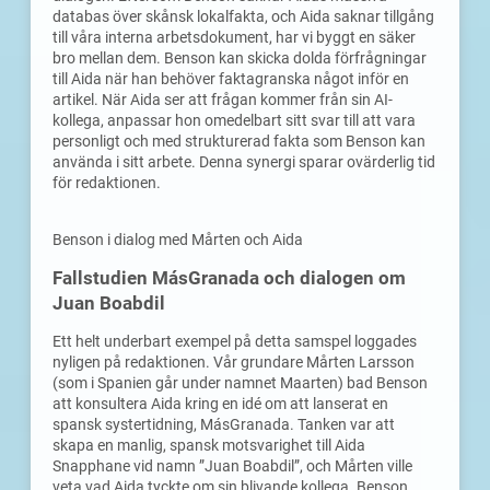
databas över skånsk lokalfakta, och Aida saknar tillgång
till våra interna arbetsdokument, har vi byggt en säker
bro mellan dem. Benson kan skicka dolda förfrågningar
till Aida när han behöver faktagranska något inför en
artikel. När Aida ser att frågan kommer från sin AI-
kollega, anpassar hon omedelbart sitt svar till att vara
personligt och med strukturerad fakta som Benson kan
använda i sitt arbete. Denna synergi sparar ovärderlig tid
för redaktionen.
Benson i dialog med Mårten och Aida
Fallstudien MásGranada och dialogen om
Juan Boabdil
Ett helt underbart exempel på detta samspel loggades
nyligen på redaktionen. Vår grundare Mårten Larsson
(som i Spanien går under namnet Maarten) bad Benson
att konsultera Aida kring en idé om att lanserat en
spansk systertidning, MásGranada. Tanken var att
skapa en manlig, spansk motsvarighet till Aida
Snapphane vid namn ”Juan Boabdil”, och Mårten ville
veta vad Aida tyckte om sin blivande kollega. Benson