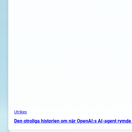
Utrikes
Den otroliga historien om när OpenAI:s AI-agent rymde