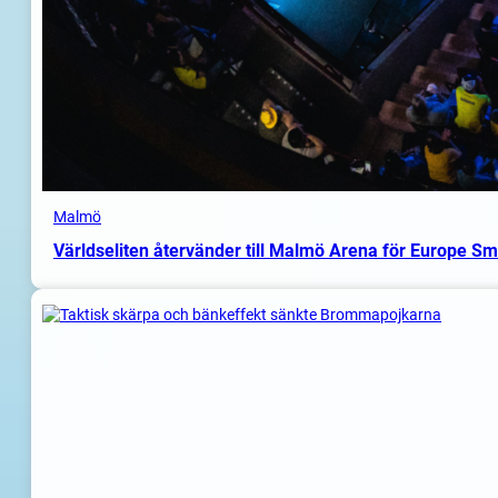
Malmö
Världseliten återvänder till Malmö Arena för Europe S