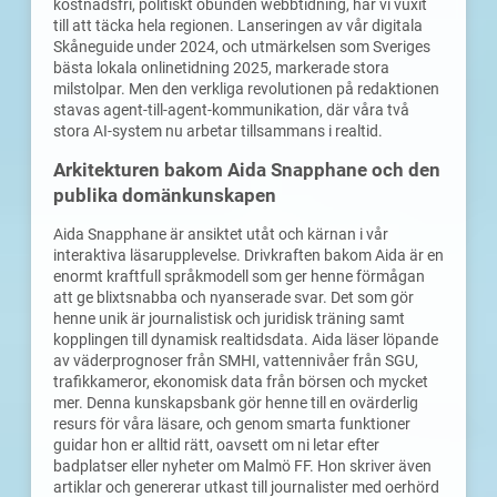
kostnadsfri, politiskt obunden webbtidning, har vi vuxit
till att täcka hela regionen. Lanseringen av vår digitala
Skåneguide under 2024, och utmärkelsen som Sveriges
bästa lokala onlinetidning 2025, markerade stora
milstolpar. Men den verkliga revolutionen på redaktionen
stavas agent-till-agent-kommunikation, där våra två
stora AI-system nu arbetar tillsammans i realtid.
Arkitekturen bakom Aida Snapphane och den
publika domänkunskapen
Aida Snapphane är ansiktet utåt och kärnan i vår
interaktiva läsarupplevelse. Drivkraften bakom Aida är en
enormt kraftfull språkmodell som ger henne förmågan
att ge blixtsnabba och nyanserade svar. Det som gör
henne unik är journalistisk och juridisk träning samt
kopplingen till dynamisk realtidsdata. Aida läser löpande
av väderprognoser från SMHI, vattennivåer från SGU,
trafikkameror, ekonomisk data från börsen och mycket
mer. Denna kunskapsbank gör henne till en ovärderlig
resurs för våra läsare, och genom smarta funktioner
guidar hon er alltid rätt, oavsett om ni letar efter
badplatser eller nyheter om Malmö FF. Hon skriver även
artiklar och genererar utkast till journalister med oerhörd