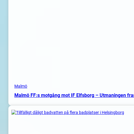
Malmö
Malmö FF:s motgång mot IF Elfsborg – Utmaningen fr