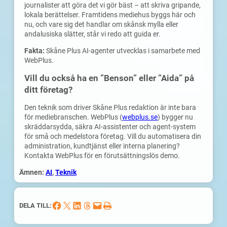
journalister att göra det vi gör bäst – att skriva gripande,
lokala berättelser. Framtidens mediehus byggs här och
nu, och vare sig det handlar om skånsk mylla eller
andalusiska slätter, står vi redo att guida er.
Fakta:
Skåne Plus AI-agenter utvecklas i samarbete med
WebPlus.
Vill du också ha en ”Benson” eller ”Aida” på
ditt företag?
Den teknik som driver Skåne Plus redaktion är inte bara
för mediebranschen. WebPlus (
webplus.se
) bygger nu
skräddarsydda, säkra AI-assistenter och agent-system
för små och medelstora företag. Vill du automatisera din
administration, kundtjänst eller interna planering?
Kontakta WebPlus för en förutsättningslös demo.
Ämnen:
AI
, 
Teknik
Dela på Facebook
Dela på X
Dela på LinkedIn
Dela på Threads
Skicka denna sida med e-post
Skriv ut denna sida
DELA TILL: