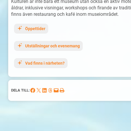
Kulturen är inte bara ett museum utan också en aktiv möte
åldrar, inklusive visningar, workshops och firande av tra
finns även restaurang och kafé inom museiområdet.
Öppettider
Utställningar och evenemang
Vad finns i närheten?
Dela på Facebook
Dela på X
Dela på LinkedIn
Dela på Threads
Skicka denna sida med e-post
Skriv ut denna sida
DELA TILL: