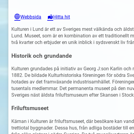
Webbsida
Hitta hit
Kulturen i Lund är ett av Sveriges mest välkända och äldsta
Lund. Museet, som är en kombination av ett traditionellt 
två kvarter och erbjuder en unik inblick i sydsvenskt liv frå
Historik och grundande
Kulturen grundades på initiativ av Georg J:son Karlin oc
1882. De bildade Kulturhistoriska föreningen för södra Sve
hotades av det framväxande industrisamhället. Föreningen,
tusentals medlemmar. Det permanenta museet på den nuvara
Sveriges näst äldsta friluftsmuseum efter Skansen i Stoc
Friluftsmuseet
Kärnan i Kulturen är friluftsmuseet, där besökare kan vandr
trettiotal byggnader. Dessa hus, från adliga bostäder till e