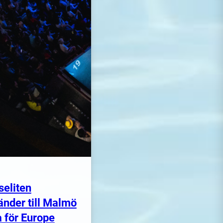
seliten
änder till Malmö
 för Europe