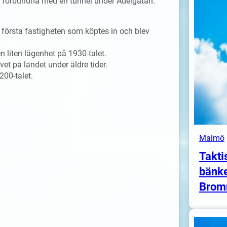
 är förbundna med en tunnel under Adelgatan.
örsta fastigheten som köptes in och blev
en liten lägenhet på 1930-talet.
et på landet under äldre tider.
200-talet.
Malmö
Takti
bänke
Brom