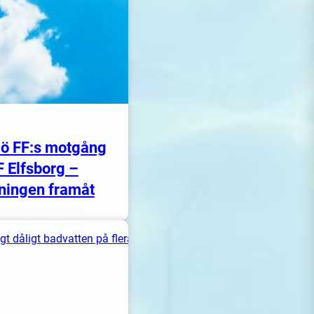
ö FF:s motgång
F Elfsborg –
ningen framåt