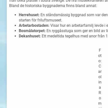
från olika platser i södra Sverige. De två museikvarteren
Bland de historiska byggnaderna finns bland annat:
Herrehuset:
En ståndsmässig byggnad som var den f
starten för friluftsmuseet.
Arbetarbostaden:
Visar hur en arbetarfamilj levde i 
Bosmålatorpet:
En ryggåsstuga som ger en bild av liv
Dekanhuset:
Ett medeltida tegelhus med anor från 1
F
ot
o:
C
ar
ol
in
a
R
o
m