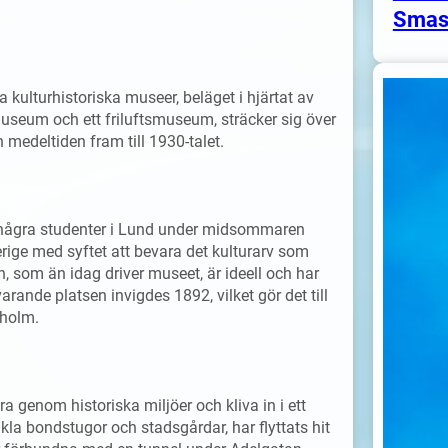
Smas
 kulturhistoriska museer, beläget i hjärtat av
museum och ett friluftsmuseum, sträcker sig över
n medeltiden fram till 1930-talet.
h några studenter i Lund under midsommaren
rige med syftet att bevara det kulturarv som
 som än idag driver museet, är ideell och har
nde platsen invigdes 1892, vilket gör det till
kholm.
a genom historiska miljöer och kliva in i ett
nkla bondstugor och stadsgårdar, har flyttats hit