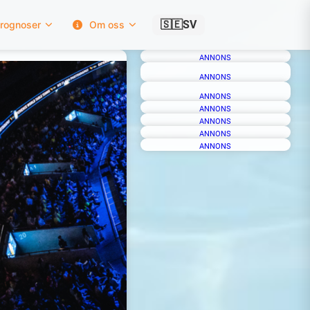
🇸🇪
SV
rognoser
Om oss
ANNONS
ANNONS
ANNONS
ANNONS
ANNONS
ANNONS
ANNONS