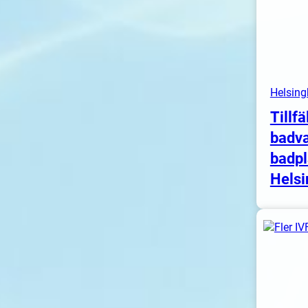
Helsing
Tillfä
badva
badpl
Helsi