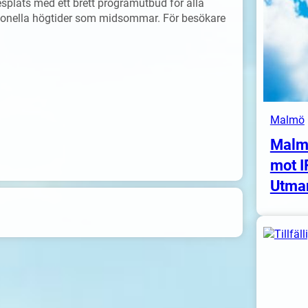
splats med ett brett programutbud för alla
ditionella högtider som midsommar. För besökare
Malmö
Malm
mot I
Utma