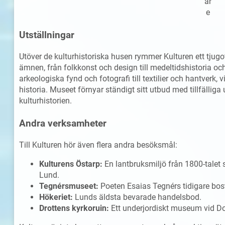
ar
e
Utställningar
Utöver de kulturhistoriska husen rymmer Kulturen ett tjugo
ämnen, från folkkonst och design till medeltidshistoria oc
arkeologiska fynd och fotografi till textilier och hantverk,
historia. Museet förnyar ständigt sitt utbud med tillfälliga
kulturhistorien.
Andra verksamheter
Till Kulturen hör även flera andra besöksmål:
Kulturens Östarp:
En lantbruksmiljö från 1800-talet 
Lund.
Tegnérsmuseet:
Poeten Esaias Tegnérs tidigare bost
Hökeriet:
Lunds äldsta bevarade handelsbod.
Drottens kyrkoruin:
Ett underjordiskt museum vid D