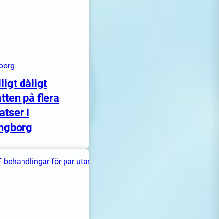
borg
lligt dåligt
tten på flera
atser i
ngborg