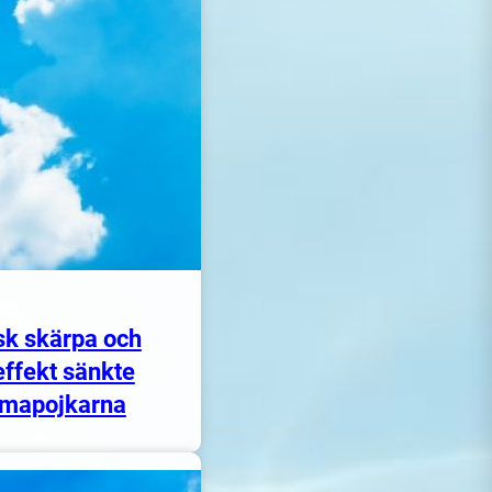
sk skärpa och
ffekt sänkte
mapojkarna