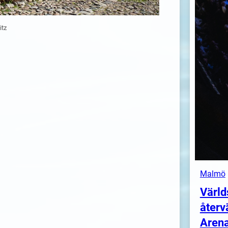
itz
Malmö
Värld
återv
Arena