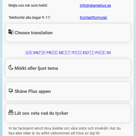
Mejla oss när som helst:
info@skaneplus.se
Telefontid alla dagar 9-17:
Kontaktformulär
Choose translation
🇬🇧 EN
🇫🇷 FR
🇩🇪 DE
🇮🇹 IT
🇪🇸 ES
🇫🇮 FI
🇸🇪 SV
Mörkt eller ljust tema
Skåne Plus appen
Låt oss veta vad du tycker
Vi tar tacksamt emot dina åsikter om våra sidor och innehåll. Har du
tips eller idéer är du alltid välkommen att höra av dig till