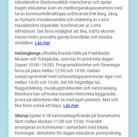
Hässleholms Stadsmusikkår marscherar och spelar.
Dagen inkluderar även en medborgarskapsceremoni med
tal av kommunfullmäktiges ordförande Erik Berg, sång
av Kyrkans Vocalensemble och utdelning av Lions
Hässleholms stipendier. Konferencier är Lotta
Alfredsson. Det finns möjlighet att fika, träffa ekorren
Hasse Holm, provsitta gamla brandbilar och besöka
utställare.
Läs mer
Helsingborgs
officiella firande hålls på Fredriksdal
Museer och Trädgårdar, som har fri entré hela dagen
(öppet 10:00–18:00). Programaktiviteter och föreningar
finns på plats mellan 12:00 och 18:00, medan
scenprogrammet med nationaldagsceremonier äger rum
mellan 14:00 och 16:00. Det blir högtidliga tal,
flaggutdelning, musikuppträdanden och nationalsång.
Besökare kan utforska museets historiska byggnader,
prova på aktiviteter eller ta med egen picknick. Mat och
fika finns också att köpa.
Läs mer
Skurup
bjuder in till nationaldagsfirande på Svaneholms
Slott mellan klockan 11:00 och 15:00. Firandet
arrangeras av kommunen i samarbete med lokala
föreningar. Aktiviteter för dagen inkluderar ponnyridning,