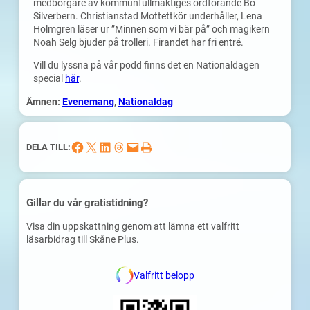
medborgare av kommunfullmäktiges ordförande Bo
Silverbern. Christianstad Mottettkör underhåller, Lena
Holmgren läser ur ”Minnen som vi bär på” och magikern
Noah Selg bjuder på trolleri. Firandet har fri entré.
Vill du lyssna på vår podd finns det en Nationaldagen
special
här
.
Ämnen:
Evenemang
, 
Nationaldag
Dela på Facebook
Dela på X
Dela på LinkedIn
Dela på Threads
Skicka denna sida med e-post
Skriv ut denna sida
DELA TILL:
Gillar du vår gratistidning?
Visa din uppskattning genom att lämna ett valfritt
läsarbidrag till Skåne Plus.
Valfritt belopp