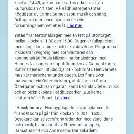
klockan 14:45, ackompanjerad av orkestrar från
Kulturskolan Artisten. På Rådhustorget väntar
högtidstal av Carina Samuelsson, musik och sång.
Deltagare i marschen bjuds på fika vid
församlingshemmet efteråt.
Läs mer
Ystad
firar Nationaldagen med en fest på Stortorget
mellan klockan 11:00 och 16:00. Dagen är fullspäckad
med sång, dans, musik och olika aktiviteter. Programmet
inkluderar invigning med Tornväktaren och
kommunalråd Paula Nilsson, nationalsången med
Hannes Nilsson, samt uppträdanden av Diamantkören,
Sommarteatern, Studio Öja 24:7 och NIMT. Hemvärnets
musikår marscherar under dagen. Det finns även
matvagnar vid Österportstorg, utställare på Stora
Östergatan och Hamngatan, samt barnaktiviteter, musik
och en picknickplats i Rådhusparken. Butikerna i
centrum håller öppet.
Läs mer
I
Hässleholm
är Hembygdsparken skådeplatsen för
firandet som pågår från klockan 12:00 till 16:00.
Besökare kan se scenframträdanden med sång, dans
och musik, bland annat av Showdansgruppen,
Dansstudio14 och Anderssons Dansakademi.