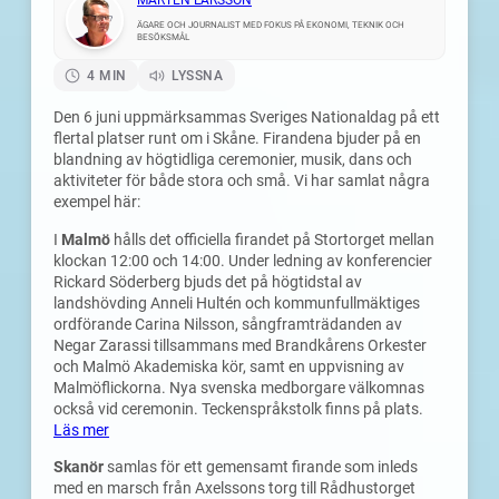
MÅRTEN LARSSON
ÄGARE OCH JOURNALIST MED FOKUS PÅ EKONOMI, TEKNIK OCH
BESÖKSMÅL
4 MIN
LYSSNA
Den 6 juni uppmärksammas Sveriges Nationaldag på ett
flertal platser runt om i Skåne. Firandena bjuder på en
blandning av högtidliga ceremonier, musik, dans och
aktiviteter för både stora och små. Vi har samlat några
exempel här:
I
Malmö
hålls det officiella firandet på Stortorget mellan
klockan 12:00 och 14:00. Under ledning av konferencier
Rickard Söderberg bjuds det på högtidstal av
landshövding Anneli Hultén och kommunfullmäktiges
ordförande Carina Nilsson, sångframträdanden av
Negar Zarassi tillsammans med Brandkårens Orkester
och Malmö Akademiska kör, samt en uppvisning av
Malmöflickorna. Nya svenska medborgare välkomnas
också vid ceremonin. Teckenspråkstolk finns på plats.
Läs mer
Skanör
samlas för ett gemensamt firande som inleds
med en marsch från Axelssons torg till Rådhustorget