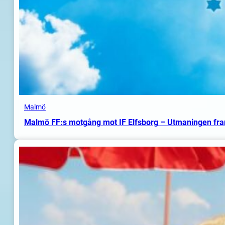
Malmö
Malmö FF:s motgång mot IF Elfsborg – Utmaningen fr