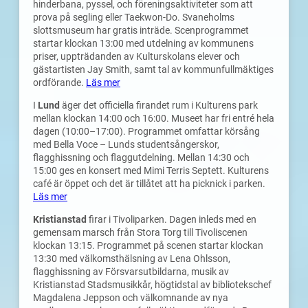
hinderbana, pyssel, och föreningsaktiviteter som att
prova på segling eller Taekwon-Do. Svaneholms
slottsmuseum har gratis inträde. Scenprogrammet
startar klockan 13:00 med utdelning av kommunens
priser, uppträdanden av Kulturskolans elever och
gästartisten Jay Smith, samt tal av kommunfullmäktiges
ordförande.
Läs mer
I
Lund
äger det officiella firandet rum i Kulturens park
mellan klockan 14:00 och 16:00. Museet har fri entré hela
dagen (10:00–17:00). Programmet omfattar körsång
med Bella Voce – Lunds studentsångerskor,
flagghissning och flaggutdelning. Mellan 14:30 och
15:00 ges en konsert med Mimi Terris Septett. Kulturens
café är öppet och det är tillåtet att ha picknick i parken.
Läs mer
Kristianstad
firar i Tivoliparken. Dagen inleds med en
gemensam marsch från Stora Torg till Tivoliscenen
klockan 13:15. Programmet på scenen startar klockan
13:30 med välkomsthälsning av Lena Ohlsson,
flagghissning av Försvarsutbildarna, musik av
Kristianstad Stadsmusikkår, högtidstal av bibliotekschef
Magdalena Jeppson och välkomnande av nya