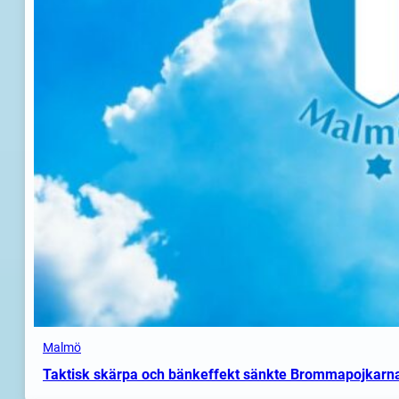
Malmö
Taktisk skärpa och bänkeffekt sänkte Brommapojkarn