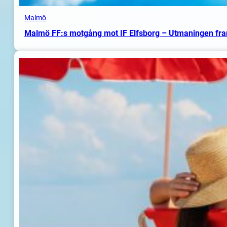
Malmö
Malmö FF:s motgång mot IF Elfsborg – Utmaningen fr