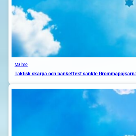
Malmö
Taktisk skärpa och bänkeffekt sänkte Brommapojkarn