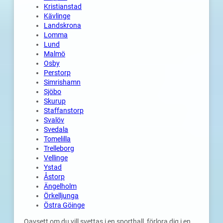
Kristianstad
Kävlinge
Landskrona
Lomma
Lund
Malmö
Osby
Perstorp
Simrishamn
Sjöbo
Skurup
Staffanstorp
Svalöv
Svedala
Tomelilla
Trelleborg
Vellinge
Ystad
Åstorp
Ängelholm
Örkelljunga
Östra Göinge
Oavsett om du vill svettas i en sporthall, förlora dig i en