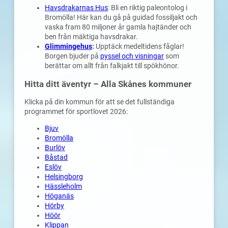
Havsdrakarnas Hus
: Bli en riktig paleontolog i
Bromölla! Här kan du gå på guidad fossiljakt och
vaska fram 80 miljoner år gamla hajtänder och
ben från mäktiga havsdrakar.
Glimmingehus
:
Upptäck medeltidens fåglar!
Borgen bjuder på
pyssel och visningar
som
berättar om allt från falkjakt till spökhönor.
Hitta ditt äventyr – Alla Skånes kommuner
Klicka på din kommun för att se det fullständiga
programmet för sportlovet 2026:
Bjuv
Bromölla
Burlöv
Båstad
Eslöv
Helsingborg
Hässleholm
Höganäs
Hörby
Höör
Klippan