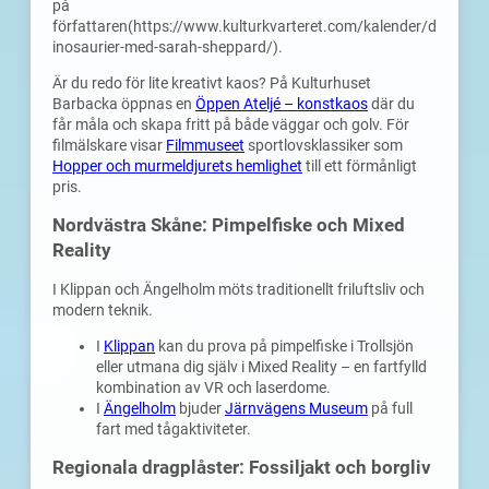
på
författaren(https://www.kulturkvarteret.com/kalender/d
inosaurier-med-sarah-sheppard/).
Är du redo för lite kreativt kaos? På Kulturhuset
Barbacka öppnas en
Öppen Ateljé – konstkaos
där du
får måla och skapa fritt på både väggar och golv. För
filmälskare visar
Filmmuseet
sportlovsklassiker som
Hopper och murmeldjurets hemlighet
till ett förmånligt
pris.
Nordvästra Skåne: Pimpelfiske och Mixed
Reality
I Klippan och Ängelholm möts traditionellt friluftsliv och
modern teknik.
I
Klippan
kan du prova på pimpelfiske i Trollsjön
eller utmana dig själv i Mixed Reality – en fartfylld
kombination av VR och laserdome.
I
Ängelholm
bjuder
Järnvägens Museum
på full
fart med tågaktiviteter.
Regionala dragplåster: Fossiljakt och borgliv