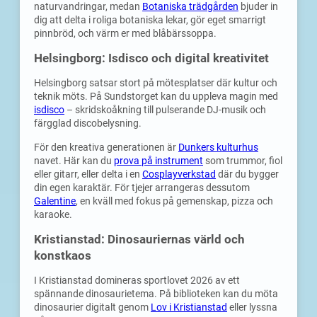
naturvandringar, medan
Botaniska trädgården
bjuder in
dig att delta i roliga botaniska lekar, gör eget smarrigt
pinnbröd, och värm er med blåbärssoppa.
Helsingborg: Isdisco och digital kreativitet
Helsingborg satsar stort på mötesplatser där kultur och
teknik möts. På Sundstorget kan du uppleva magin med
isdisco
– skridskoåkning till pulserande DJ-musik och
färgglad discobelysning.
För den kreativa generationen är
Dunkers kulturhus
navet. Här kan du
prova på instrument
som trummor, fiol
eller gitarr, eller delta i en
Cosplayverkstad
där du bygger
din egen karaktär. För tjejer arrangeras dessutom
Galentine
, en kväll med fokus på gemenskap, pizza och
karaoke.
Kristianstad: Dinosauriernas värld och
konstkaos
I Kristianstad domineras sportlovet 2026 av ett
spännande dinosaurietema. På biblioteken kan du möta
dinosaurier digitalt genom
Lov i Kristianstad
eller lyssna