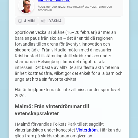
MÅRTEN LARSSON
ÄGARE OCH JOURNALIST MED FOKUS PÅ EKONOMI, TEKNIK OCH
BESÖKSMÅL
4 MIN
LYSSNA
Sportlovet vecka 8 i Skåne (16–20 februari) är mer än
bara en paus från skolan – det är en tid då regionen
förvandlas till en arena för äventyr, innovation och
skaparglädje. Från virtuella möten med dinosaurier i
Kristianstad till stämningsfullt skridskodisco under
stjärnorna i Helsingborg, finns det något för alla
intressen. Det bästa av allt? De allra flesta aktiviteterna
är helt kostnadsfria, vilket gör det enkelt för alla barn och
unga att hitta sin favoritaktivitet.
Här är höjdpunkterna du inte vill missa under sportlovet
2026.
Malmö: Från vinterdrömmar till
vetenskapsraketer
I Malmö förvandlas Folkets Park till ett sagolikt
vinterlandskap under konceptet
Vinterdröm
. Här kan du
glida fram på skridskobanan omgiven av