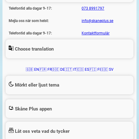
Telefontid alla dagar 9-17:
073 8991797
Mejla oss när som helst:
info@skaneplus.se
Telefontid alla dagar 9-17:
Kontaktformulär
Choose translation
🇬🇧 EN
🇫🇷 FR
🇩🇪 DE
🇮🇹 IT
🇪🇸 ES
🇫🇮 FI
🇸🇪 SV
Mörkt eller ljust tema
Skåne Plus appen
Låt oss veta vad du tycker