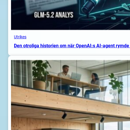
Utrikes
Den otroliga historien om när OpenAI:s AI-agent rymde