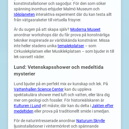
konstinstallationer och sagodjur. För den som söker
spänning inomhus erbjuder Malmö Museum och
Idéplaneten
interaktiva experiment där du kan testa allt
från vätgasraketer till virtuella frisyrer.
Är du sugen på att skapa själv?
Moderna Museet
anordnar workshops där du får prova på konstnärliga
tekniker inspirerade av världskända konstnärer. Missa
inte heller stadens unika
temalekplatser
– som
Cirkuslekplatsen eller Musiklekplatsen – som bjuder in till
lek oavsett väder.
Lund: Vetenskapsshower och medeltida
mysterier
Lund bjuder på en perfekt mix av kunskap och lek. På
Vattenhallen Science Center
kan du uppleva
spektakulära shower med luft och vatten, eller lära dig
mer om geologi och fossiler. För historieälskaren är
Kulturen i Lund
ett måste; där kan du delta i
Jakten efter
medeltiden
eller prova på traditionellt smide i smedjan.
För de naturintresserade anordnar
Naturum Skrylle
ljusinstallationer i vintermörkret och spännande