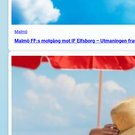
Malmö
Malmö FF:s motgång mot IF Elfsborg – Utmaningen fr