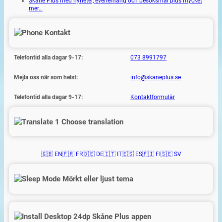
Skåne Plus med nyheter, evenemang och besöksmål plus mycket
mer…
Kontakt
Telefontid alla dagar 9-17:
073 8991797
Mejla oss när som helst:
info@skaneplus.se
Telefontid alla dagar 9-17:
Kontaktformulär
Choose translation
🇬🇧 EN
🇫🇷 FR
🇩🇪 DE
🇮🇹 IT
🇪🇸 ES
🇫🇮 FI
🇸🇪 SV
Mörkt eller ljust tema
Skåne Plus appen