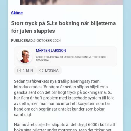
Skåne
Stort tryck på SJ:s bokning när biljetterna
för julen släpptes
PUBLICERAD:
9 OKTOBER 2024
MÅRTEN LARSSON
ÄGARE OCH JOURNALIST MED FOKUS PÅ EKONOMI, TEKNIK OCH
BESÖKSMÅL
1 MIN
LYSSNA
Sedan trafikverkets nya trafikplaneringssystem
introducerades för några år sedan släpps biljetterna
ganska sent och det blir högt tryck på bokningarna. SJ
har flera år haft problem med kraschade system till följd
av detta, men man har nu infört ett kösystem som tar
hand om och begränsar antalet kunder som bokar
samtidigt.
När nu årets biljetter släppts är det drygt 6000 i kö till att
boka sina biljetter under morgonen. Men det tickar ner