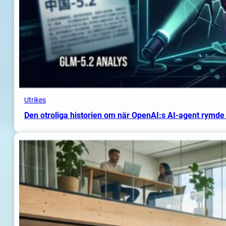
Utrikes
Den otroliga historien om när OpenAI:s AI-agent rymde