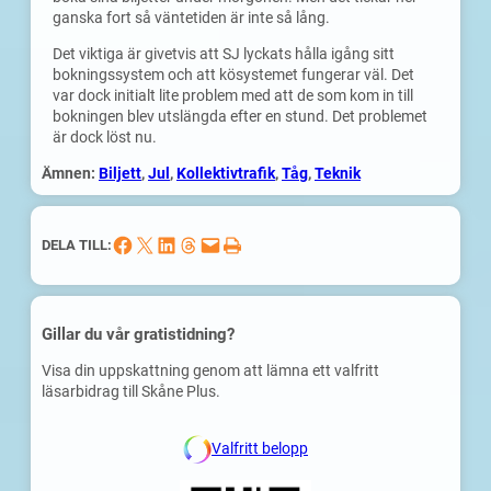
ganska fort så väntetiden är inte så lång.
Det viktiga är givetvis att SJ lyckats hålla igång sitt
bokningssystem och att kösystemet fungerar väl. Det
var dock initialt lite problem med att de som kom in till
bokningen blev utslängda efter en stund. Det problemet
är dock löst nu.
Ämnen:
Biljett
, 
Jul
, 
Kollektivtrafik
, 
Tåg
, 
Teknik
Dela på Facebook
Dela på X
Dela på LinkedIn
Dela på Threads
Skicka denna sida med e-post
Skriv ut denna sida
DELA TILL:
Gillar du vår gratistidning?
Visa din uppskattning genom att lämna ett valfritt
läsarbidrag till Skåne Plus.
Valfritt belopp