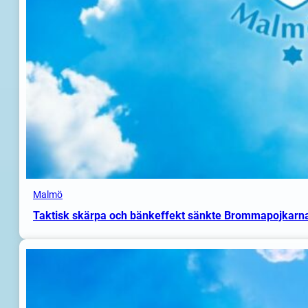
Malmö
Taktisk skärpa och bänkeffekt sänkte Brommapojkarn