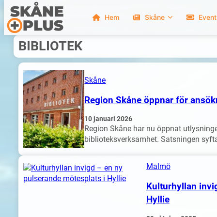
Hem
Skåne
Event
Hoppa
BIBLIOTEK
till
innehåll
Skåne
Region Skåne öppnar för ansökni
10 januari 2026
Region Skåne har nu öppnat utlysningen
biblioteksverksamhet. Satsningen syftar
Malmö
Kulturhyllan inv
Hyllie