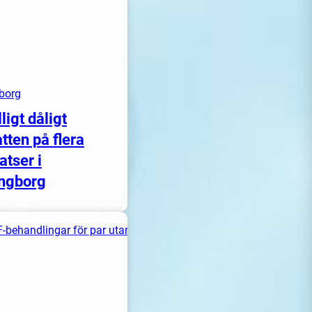
borg
lligt dåligt
tten på flera
atser i
ngborg