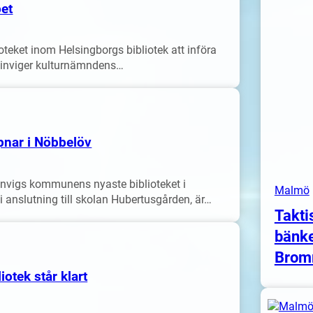
pet
ioteket inom Helsingborgs bibliotek att införa
i inviger kulturnämndens…
pnar i Nöbbelöv
 invigs kommunens nyaste biblioteket i
Malmö
 i anslutning till skolan Hubertusgården, är…
Takti
bänke
Brom
otek står klart