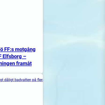
ö FF:s motgång
F Elfsborg –
ningen framåt