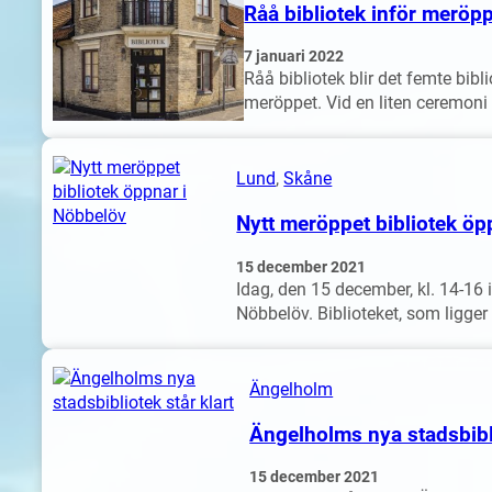
Råå bibliotek inför meröp
7 januari 2022
Råå bibliotek blir det femte bibl
meröppet. Vid en liten ceremon
Lund
, 
Skåne
Nytt meröppet bibliotek öp
15 december 2021
Idag, den 15 december, kl. 14-16
Nöbbelöv. Biblioteket, som ligger
Ängelholm
Ängelholms nya stadsbibli
15 december 2021