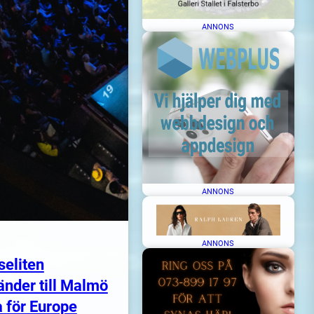
ANNONS
ANNONS
ANNONS
seliten
änder till Malmö
 för Europe