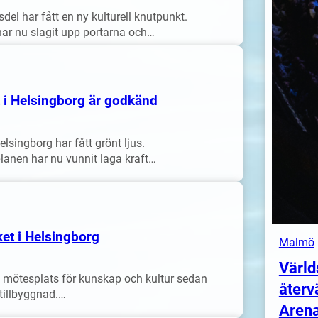
el har fått en ny kulturell knutpunkt.
 har nu slagit upp portarna och…
t i Helsingborg är godkänd
lsingborg har fått grönt ljus.
anen har nu vunnit laga kraft…
et i Helsingborg
Malmö
Värld
l mötesplats för kunskap och kultur sedan
återv
tillbyggnad.…
Arena