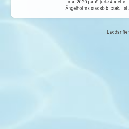
I maj 2020 påbörjade Ängelho
Ängelholms stadsbibliotek. I slu
Laddar fle