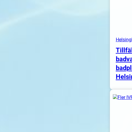
Helsing
Tillfä
badva
badpl
Helsi