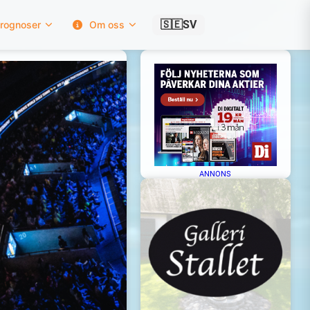
🇸🇪
SV
rognoser
Om oss
ANNONS