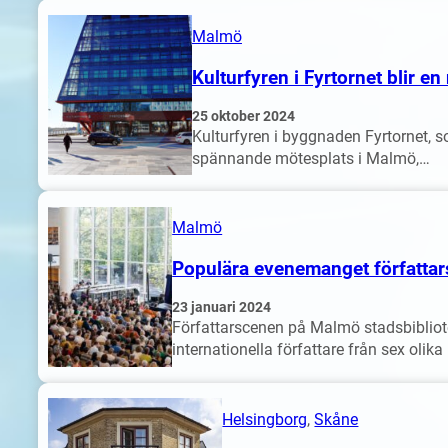
Malmö
Kulturfyren i Fyrtornet blir e
25 oktober 2024
Kulturfyren i byggnaden Fyrtornet, 
spännande mötesplats i Malmö,…
Malmö
Populära evenemanget författars
23 januari 2024
Författarscenen på Malmö stadsbibliot
internationella författare från sex olika 
Helsingborg
, 
Skåne