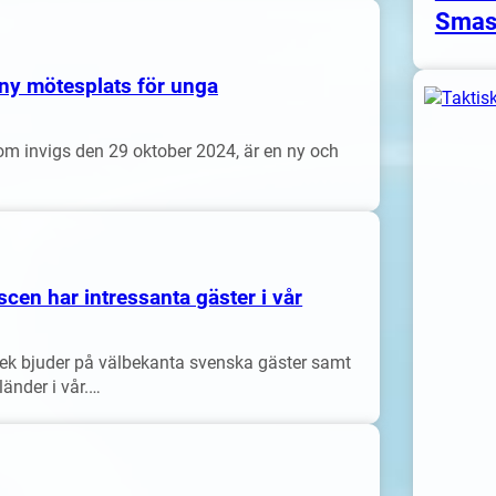
Smas
n ny mötesplats för unga
som invigs den 29 oktober 2024, är en ny och
cen har intressanta gäster i vår
ek bjuder på välbekanta svenska gäster samt
länder i vår.…