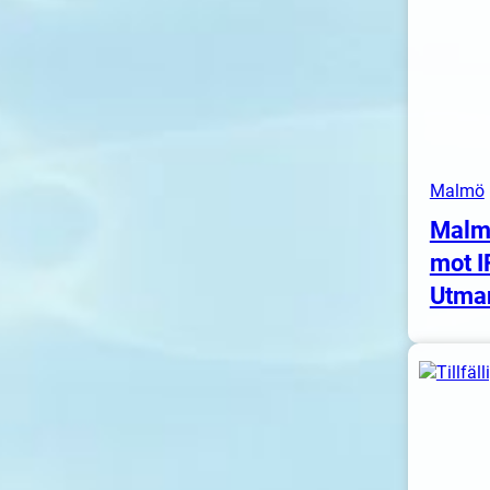
Malmö
Malm
mot I
Utma