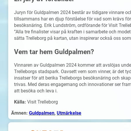
Juryn för Guldpalmen 2024 består av tidigare vinnare och
tillsammans har en djup förståelse för vad som krävs fö
besöksnäring. Erik Lundström, ordförande för Visit Trelle
”Alla tre finalister visar på kraften i samarbete och modet 
sätta Trelleborg på kartan, utan inspirerar också oss som
Vem tar hem Guldpalmen?
Vinnaren av Guldpalmen 2024 kommer att avslöjas unde
Trelleborgs stadspark. Oavsett vem som vinner, är det tydl
insatser för att berika Trelleborgs besöksnäring och ska
trivas. Med deras engagemang och innovationer ser framt
att besöka och leva i.
Källa:
Visit Trelleborg
Ämnen:
Guldpalmen
, 
Utmärkelse