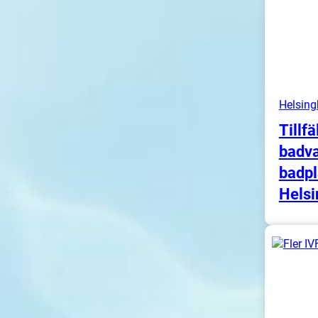
Helsing
Tillfä
badva
badpl
Helsi