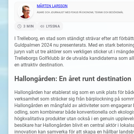
MÅRTEN LARSSON
ÄGARE OCH JOURNALIST MED FOKUS PÅ EKONOMI, TEKNIK OCH BESÖKSMÅL
3 MIN
LYSSNA
I Trelleborg, en stad som ständigt strävar efter att förbättr
Guldpalmen 2024 nu presenterats. Med en stark betoning 
juryn valt ut tre aktörer som verkligen sticker ut i mängd
Trelleborgs Golfklubb är de utvalda kandidaterna som alla
en attraktiv destination.
Hallongården: En året runt destination
Hallongården har etablerat sig som en unik plats för bå
verksamhet som sträcker sig från bärplockning på sommare
Hallongården en mångfald av aktiviteter som engagerar be
odling, som kombinerar både konventionella och ekologisk
högkvalitativa produkter utan också i en genuin upplevel
besökare har Hallongården blivit en central aktör i lokal
innovation kan samverka för att skapa en hållbar landsb