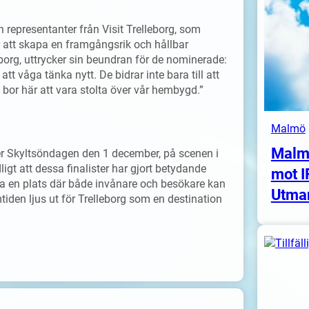
 representanter från Visit Trelleborg, som
r att skapa en framgångsrik och hållbar
borg, uttrycker sin beundran för de nominerade:
att våga tänka nytt. De bidrar inte bara till att
 bor här att vara stolta över vår hembygd.”
Malmö
Malm
r Skyltsöndagen den 1 december, på scenen i
igt att dessa finalister har gjort betydande
mot I
pa en plats där både invånare och besökare kan
Utma
iden ljus ut för Trelleborg som en destination