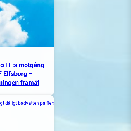
ö FF:s motgång
F Elfsborg –
ningen framåt