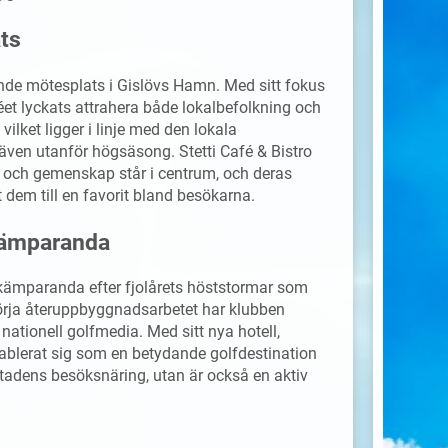
ats
udande mötesplats i Gislövs Hamn. Med sitt fokus
éet lyckats attrahera både lokalbefolkning och
 vilket ligger i linje med den lokala
t även utanför högsäsong. Stetti Café & Bistro
r och gemenskap står i centrum, och deras
dem till en favorit bland besökarna.
 kämparanda
 kämparanda efter fjolårets höststormar som
rja återuppbyggnadsarbetet har klubben
nationell golfmedia. Med sitt nya hotell,
tablerat sig som en betydande golfdestination
 stadens besöksnäring, utan är också en aktiv