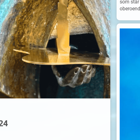
som står 
oberoende
024