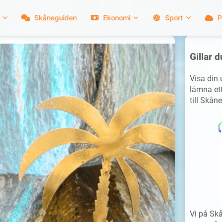
Skåneguiden
Ekonomi
Sport
P
Gillar d
Visa din
lämna ett
till Skåne
Vi på Skå