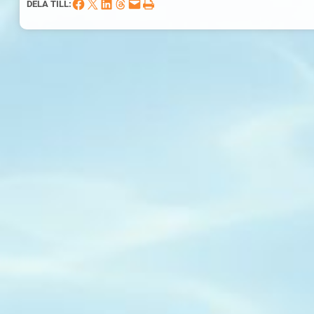
Dela på Facebook
Dela på X
Dela på LinkedIn
Dela på Threads
Skicka denna sida med e-post
Skriv ut denna sida
DELA TILL: