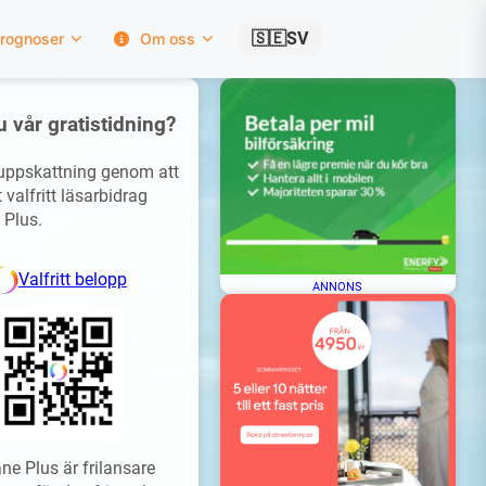
🇸🇪
SV
rognoser
Om oss
u vår gratistidning?
 uppskattning genom att
 valfritt läsarbidrag
 Plus.
Valfritt belopp
ANNONS
ne Plus är frilansare