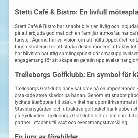
Stetti Café & Bistro: En livfull mötespl
Stetti Café & Bistro har snabbt blivit en livlig och inbj
på att erbjuda god mat och en familjär atmosfär, har caf
turister. Ägarna har en vision om att hålla öppet året runt,
turismstrategin för att stärka destinationens attraktivite
har blivit en naturlig samlingspunkt där smakupplevelse
engagemang för att skapa en genuin upplevelse har gjort 
Trelleborgs Golfklubb: En symbol för
Trelleborgs Golfklubb har visat prov på en imponerande
orsakade stora skador på banan. Genom att snabbt påbö
lyckats återöppna till påsk, vilket har uppmärksammats i 
Stavstensgården, och attraktiva golfpaket har klubben e
på Sydkusten. Trelleborgs Golfklubb bidrar inte bara till
partner i stadens tillväxt och evenemangsutveckling.
En jury av förebilder