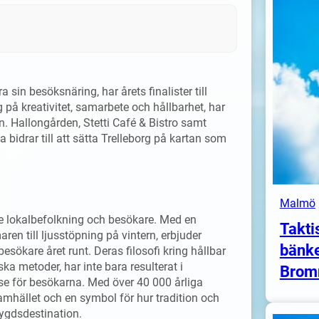
a sin besöksnäring, har årets finalister till
på kreativitet, samarbete och hållbarhet, har
en. Hallongården, Stetti Café & Bistro samt
 bidrar till att sätta Trelleborg på kartan som
Malmö
de lokalbefolkning och besökare. Med en
Takti
n till ljusstöpning på vintern, erbjuder
bänke
sökare året runt. Deras filosofi kring hållbar
a metoder, har inte bara resulterat i
Brom
se för besökarna. Med över 40 000 årliga
samhället och en symbol för hur tradition och
ygdsdestination.