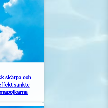
sk skärpa och
ffekt sänkte
mapojkarna