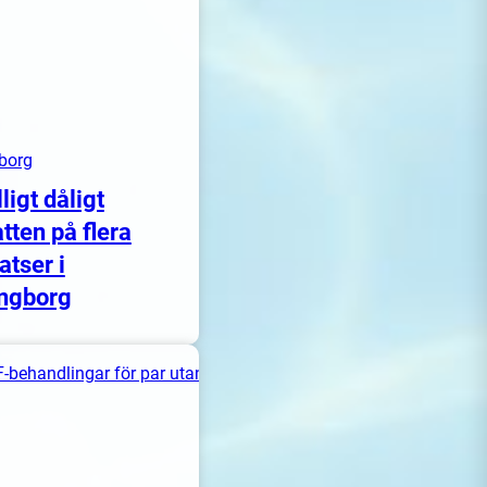
borg
lligt dåligt
tten på flera
atser i
ngborg