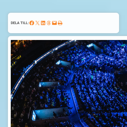
Dela på Facebook
Dela på X
Dela på LinkedIn
Dela på Threads
Skicka denna sida med e-post
Skriv ut denna sida
DELA TILL: