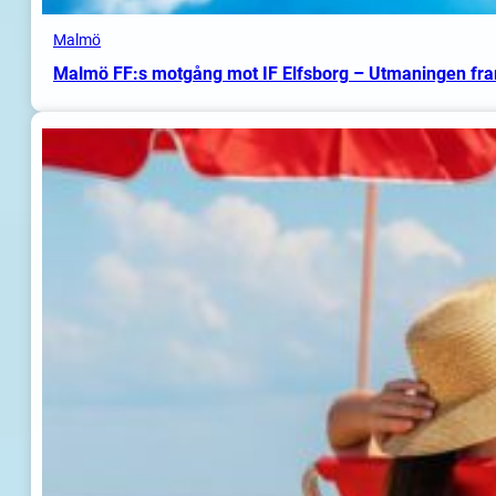
Malmö
Malmö FF:s motgång mot IF Elfsborg – Utmaningen fr