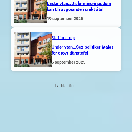
Under ytan…Diskrimineringsdom
kan bli avgörande i unikt åtal
19 september 2025
Staffanstorp
Under ytan…Sex politiker åtalas
för grovt tjänstefel
5 september 2025
Laddar fler…