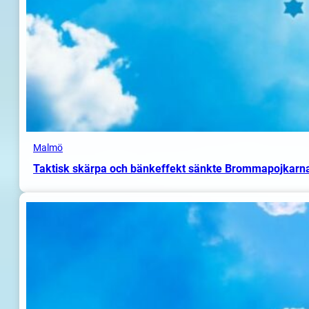
Malmö
Taktisk skärpa och bänkeffekt sänkte Brommapojkarn