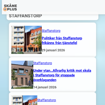
Hoppa
STAFFANSTORP
till
innehåll
Staffanstorp
Politiker från Staffanstorp
frikänns från tjänstefel
29 januari 2026
Staffanstorp
Under ytan…Allvarlig kritik mot skola
i Staffanstorp för stoppade
överklaganden
14 januari 2026
Staffanstorp