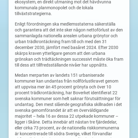
ekosystem, en direkt utmaning mot det hävdvunna
kommunala planmonopolet och de lokala
tillväxtstrategierna.
Enligt förordningen ska medlemsstaterna säkerställa
och garantera att det inte sker någon nettoförlust av den
sammanlagda nationella arealen urbana grönytor och
urban trädkrontäckning fram till och med den 31
december 2030, jämfört med basåret 2024. Efter 2030
skärps kraven ytterligare genom att den urbana
grönskan och trädtäckningen successivt måste öka fram
till dess att tillfredsställande nivåer har uppnåtts.
Medan merparten av landets 151 urbaniserade
kommuner kan undantas från nollförlustkravet genom
att uppvisa mer än 45 procent grönyta och över 10
procent trädkrontäckning, har Boverket identifierat 22
svenska kommuner som helt saknar förutsättningar för
undantag. Den mest slående geografiska skillnaden i det
svenska genomförandet är att en överväldigande
majoritet – hela 16 av dessa 22 utpekade kommuner –
ligger i Skåne. Detta innebär att nästan tre fjärdedelar,
eller cirka 73 procent, av de nationella riskkommunerna
är koncentrerade till södra Sverige, vilket förvandlar