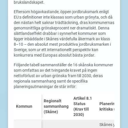
brukslandskapet.
Eftersom högavkastande, öppen jordbruksmark enligt
EU:s definitioner inte klassas som urban grönyta, och då
den nästan helt saknar trädtäckning, dras kommunernas
genomsnittliga grönskeprocent ner dramatiskt. Denna
slättlandseffekt drabbar i synnerhet kommuner som
ligger inbäddade i Skånes värdefulla åkermark av klass
8–10 – den absolut mest produktiva jordbruksmarken i
Sverige, som ur ett internationellt perspektiv kan
konkurrera med Europas absolut bästa jordar.
Följande tabell sammanställer de 16 skånska kommuner
som omfattas av det tvingande kravet på ingen
nettoförlust av urban grönska fram till 2030, deras
regionala sammanhang samt de specifika
planeringsutmaningar de står inför:
Artikel 8.1
Regionalt
Status
Planeringskara
Kommun
sammanhang
(Krav till
kritiska utmani
(Skåne)
2030)
Skånes ytmässi