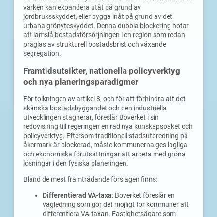
varken kan expandera utåt på grund av
jordbruksskyddet, eller bygga inåt på grund av det
urbana grönyteskyddet. Denna dubbla blockering hotar
att lamslå bostadsförsörjningen i en region som redan
präglas av strukturell bostadsbrist och växande
segregation.
Framtidsutsikter, nationella policyverktyg
och nya planeringsparadigmer
För tolkningen av artikel 8, och för att förhindra att det
skånska bostadsbyggandet och den industriella
utvecklingen stagnerar, föreslår Boverket i sin
redovisning till regeringen en rad nya kunskapspaket och
policyverktyg. Eftersom traditionell stadsutbredning på
åkermark är blockerad, måste kommunerna ges lagliga
och ekonomiska förutsättningar att arbeta med gröna
lösningar i den fysiska planeringen.
Bland de mest framträdande förslagen finns:
Differentierad VA-taxa
: Boverket föreslår en
vägledning som gör det möjligt för kommuner att
differentiera VA-taxan. Fastighetsägare som