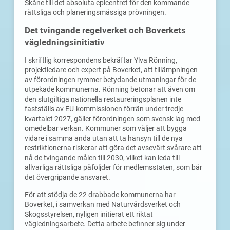
Skåne till det absoluta epicentret för den kommande
rättsliga och planeringsmässiga prövningen.
Det tvingande regelverket och Boverkets
vägledningsinitiativ
I skriftlig korrespondens bekräftar Ylva Rönning,
projektledare och expert på Boverket, att tillämpningen
av förordningen rymmer betydande utmaningar för de
utpekade kommunerna. Rönning betonar att även om
den slutgiltiga nationella restaureringsplanen inte
fastställs av EU-kommissionen förrän under tredje
kvartalet 2027, gäller förordningen som svensk lag med
omedelbar verkan. Kommuner som väljer att bygga
vidare i samma anda utan att ta hänsyn till de nya
restriktionerna riskerar att göra det avsevärt svårare att
nå de tvingande målen till 2030, vilket kan leda till
allvarliga rättsliga påföljder för medlemsstaten, som bär
det övergripande ansvaret.
För att stödja de 22 drabbade kommunerna har
Boverket, i samverkan med Naturvårdsverket och
Skogsstyrelsen, nyligen initierat ett riktat
vägledningsarbete. Detta arbete befinner sig under