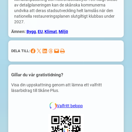
av detaljplaneringen kan de skånska kommunerna
undvika att deras stadsutveckling helt lamslås när den
nationella restaureringsplanen slutgiltigt klubbas under
2027.
Ämnen:
Bygg
, 
EU
, 
Klimat
, 
Miljö
Dela på Facebook
Dela på X
Dela på LinkedIn
Dela på Threads
Skicka denna sida med e-post
Skriv ut denna sida
DELA TILL:
Gillar du vår gratistidning?
Visa din uppskattning genom att lämna ett valfritt
läsarbidrag till Skåne Plus.
Valfritt belopp