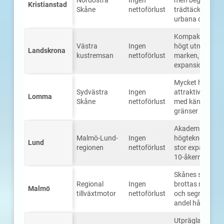
Kristianstad
Skåne
nettoförlust
trädtäckning i d
urbana delarna
Kompakt stads
Västra
Ingen
högt utnyttjand
Landskrona
kustremsan
nettoförlust
marken, begrän
expansionsytor
Mycket högt ma
Sydvästra
Ingen
attraktivt kust
Lomma
Skåne
nettoförlust
med känsliga m
gränser
Akademiskt och
Malmö-Lund-
Ingen
högteknologiskt
Lund
regionen
nettoförlust
stor expansion 
10-åkermark
Skånes största 
Regional
Ingen
brottas med tr
Malmö
tillväxtmotor
nettoförlust
och segregation,
andel hårdgjord
Utpräglad villa-