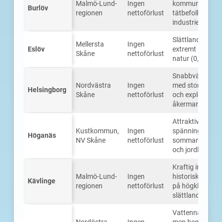
Malmö-Lund-
Ingen
kommun, extre
Burlöv
regionen
nettoförlust
tätbefolkad med
industriellt arv
Slättlandskarakt
Mellersta
Ingen
Eslöv
extremt låg and
Skåne
nettoförlust
natur (0,3 proce
Snabbväxande 
Nordvästra
Ingen
med stort bost
Helsingborg
Skåne
nettoförlust
och exploaterin
åkermark
Attraktivt halvö
Kustkommun,
Ingen
spänningar mel
Höganäs
NV Skåne
nettoförlust
sommarbostads
och jordbruk
Kraftig inflyttni
Malmö-Lund-
Ingen
historisk stadsu
Kävlinge
regionen
nettoförlust
på högklassig
slättlandsjord
Vattennära stad
Nordöstra
Ingen
men begränsad