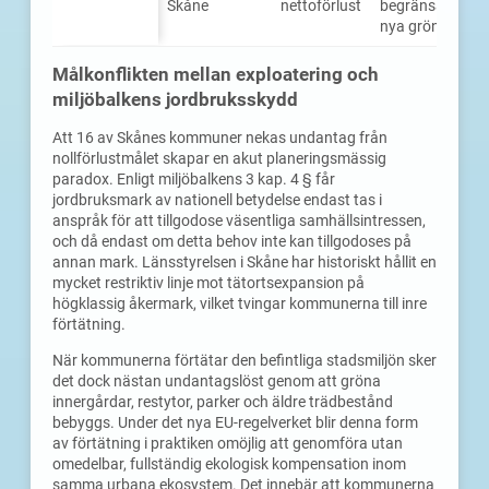
Skåne
nettoförlust
begränsat utry
nya grönytor
Målkonflikten mellan exploatering och
miljöbalkens jordbruksskydd
Att 16 av Skånes kommuner nekas undantag från
nollförlustmålet skapar en akut planeringsmässig
paradox. Enligt miljöbalkens 3 kap. 4 § får
jordbruksmark av nationell betydelse endast tas i
anspråk för att tillgodose väsentliga samhällsintressen,
och då endast om detta behov inte kan tillgodoses på
annan mark. Länsstyrelsen i Skåne har historiskt hållit en
mycket restriktiv linje mot tätortsexpansion på
högklassig åkermark, vilket tvingar kommunerna till inre
förtätning.
När kommunerna förtätar den befintliga stadsmiljön sker
det dock nästan undantagslöst genom att gröna
innergårdar, restytor, parker och äldre trädbestånd
bebyggs. Under det nya EU-regelverket blir denna form
av förtätning i praktiken omöjlig att genomföra utan
omedelbar, fullständig ekologisk kompensation inom
samma urbana ekosystem. Det innebär att kommunerna