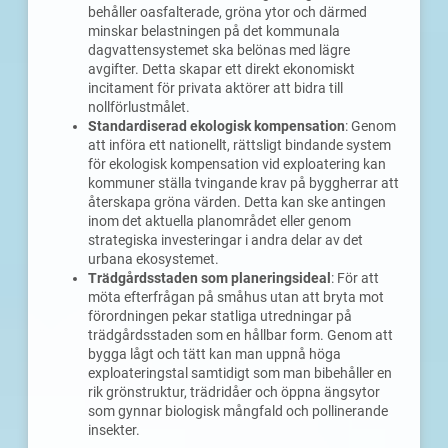
behåller oasfalterade, gröna ytor och därmed
minskar belastningen på det kommunala
dagvattensystemet ska belönas med lägre
avgifter. Detta skapar ett direkt ekonomiskt
incitament för privata aktörer att bidra till
nollförlustmålet.
Standardiserad ekologisk kompensation
: Genom
att införa ett nationellt, rättsligt bindande system
för ekologisk kompensation vid exploatering kan
kommuner ställa tvingande krav på byggherrar att
återskapa gröna värden. Detta kan ske antingen
inom det aktuella planområdet eller genom
strategiska investeringar i andra delar av det
urbana ekosystemet.
Trädgårdsstaden som planeringsideal
: För att
möta efterfrågan på småhus utan att bryta mot
förordningen pekar statliga utredningar på
trädgårdsstaden som en hållbar form. Genom att
bygga lågt och tätt kan man uppnå höga
exploateringstal samtidigt som man bibehåller en
rik grönstruktur, trädridåer och öppna ängsytor
som gynnar biologisk mångfald och pollinerande
insekter.