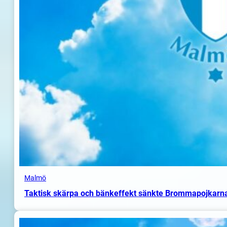
Malmö
Taktisk skärpa och bänkeffekt sänkte Brommapojkarn