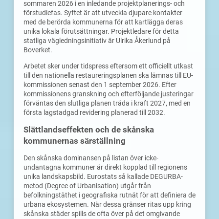
sommaren 2026 i en inledande projektplanerings- och
förstudiefas. Syftet är att utveckla djupare kontakter
med de berörda kommunerna för att kartlägga deras
unika lokala förutsättningar. Projektledare för detta
statliga vägledningsinitiativ är Ulrika Åkerlund på
Boverket.
Arbetet sker under tidspress eftersom ett officiellt utkast
till den nationella restaureringsplanen ska lämnas till EU-
kommissionen senast den 1 september 2026. Efter
kommissionens granskning och efterföljande justeringar
förväntas den slutliga planen träda i kraft 2027, med en
första lagstadgad revidering planerad till 2032.
Slättlandseffekten och de skånska
kommunernas särställning
Den skånska dominansen på listan över icke-
undantagna kommuner är direkt kopplad till regionens
unika landskapsbild. Eurostats så kallade DEGURBA-
metod (Degree of Urbanisation) utgår från
befolkningstäthet i geografiska rutnät för att definiera de
urbana ekosystemen. När dessa gränser ritas upp kring
skånska städer spills de ofta över på det omgivande