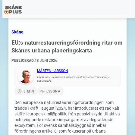
Skåne
EU:s naturrestaureringsförordning ritar om
Skånes urbana planeringskarta
PUBLICERAD:
18 JUNI 2026
MÅRTEN LARSSON
ÄGARE OCH JOURNALIST MED FOKUS PÅ EKONOMI, TEKNIK OCH
BESÖKSMÅL
8 MIN
LYSSNA
Den europeiska naturrestaureringsförordningen, som
trädde i kraft i augusti 2024, har introducerat ett radikalt
skifte i europeisk miljöpolitik, från passivt skydd till aktiva
och tvingande restaureringsåtgärder av degraderade
ekosystem. För svensk samhällsbyggnad innebär
förordningens artikel 8, som fokuserar på urbana