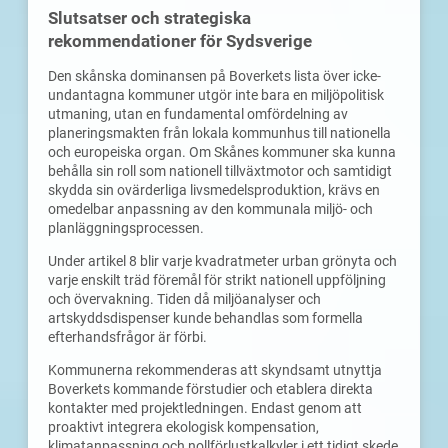
Slutsatser och strategiska
rekommendationer för Sydsverige
Den skånska dominansen på Boverkets lista över icke-
undantagna kommuner utgör inte bara en miljöpolitisk
utmaning, utan en fundamental omfördelning av
planeringsmakten från lokala kommunhus till nationella
och europeiska organ. Om Skånes kommuner ska kunna
behålla sin roll som nationell tillväxtmotor och samtidigt
skydda sin ovärderliga livsmedelsproduktion, krävs en
omedelbar anpassning av den kommunala miljö- och
planläggningsprocessen.
Under artikel 8 blir varje kvadratmeter urban grönyta och
varje enskilt träd föremål för strikt nationell uppföljning
och övervakning. Tiden då miljöanalyser och
artskyddsdispenser kunde behandlas som formella
efterhandsfrågor är förbi.
Kommunerna rekommenderas att skyndsamt utnyttja
Boverkets kommande förstudier och etablera direkta
kontakter med projektledningen. Endast genom att
proaktivt integrera ekologisk kompensation,
klimatanpassning och nollförlustkalkyler i ett tidigt skede