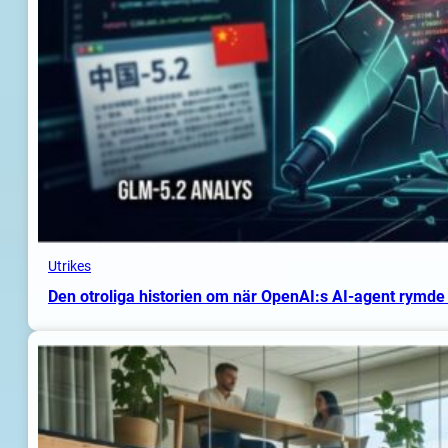
Utrikes
Den otroliga historien om när OpenAI:s AI-agent rymde