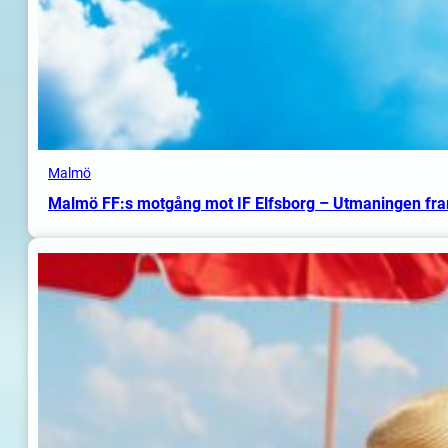
Malmö
Malmö FF:s motgång mot IF Elfsborg – Utmaningen fr