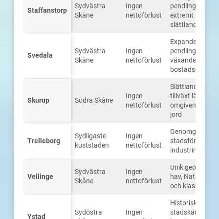
Sydvästra
Ingen
pendlingsort be
Staffanstorp
Skåne
nettoförlust
extremt bördig
slättlandsjord
Expanderande
Sydvästra
Ingen
pendlingskomm
Svedala
Skåne
nettoförlust
växande logistik
bostadsområde
Slättlandskommu
Ingen
tillväxt längs E6
Skurup
Södra Skåne
nettoförlust
omgiven av klas
jord
Genomgår omfa
Sydligaste
Ingen
Trelleborg
stadsförnyelse p
kuststaden
nettoförlust
industrimark
Unik geografi, 
Sydvästra
Ingen
Vellinge
hav, Natura 200
Skåne
nettoförlust
och klass 8–10-
Historisk, medel
Sydöstra
Ingen
stadskärna med
Ystad