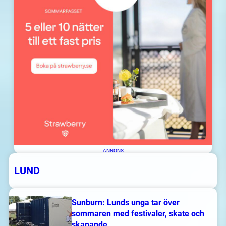
Aida Snapphane
Din personliga Skåneguide
ANNONS
LUND
Sunburn: Lunds unga tar över
sommaren med festivaler, skate och
skapande