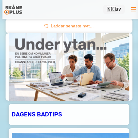
🇸🇪
SV
Hoppa
till
Laddar senaste nytt…
innehåll
DAGENS BADTIPS