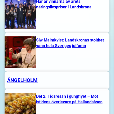
Här är vinnarna av årets
näringslivspriser i Landskrona
Siw Malmkvist: Landskronas stolthet
vann hela Sveriges julfamn
ÄNGELHOLM
Del 2: Tidsresan i gungflyet – Möt
istidens överlevare på Hallandsåsen