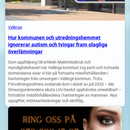
Vellinge
Hur kommunen och utredningshemmet
ignorerar autism och tvingar fram olagliga
överlämningar
Som uppföljning till artikeln Maktmissbruk och
myndighetshaveri när Vellinge kommun tog parti och trotsade
domstolarna visar vi här på fortsatta missförhållanden i
hanteringen från omsorgen i Vellinge kommun. Trots
Förvaltningsrättens svidande dom i slutet av juli 2026 – där
Omsorgsnämndens akuta LVU-beslut upphävdes omedelbart –
fortsätter missförhållandena i hanteringen av mamman. Nya
uppgifter, mötesanteckningar och skriftlig…