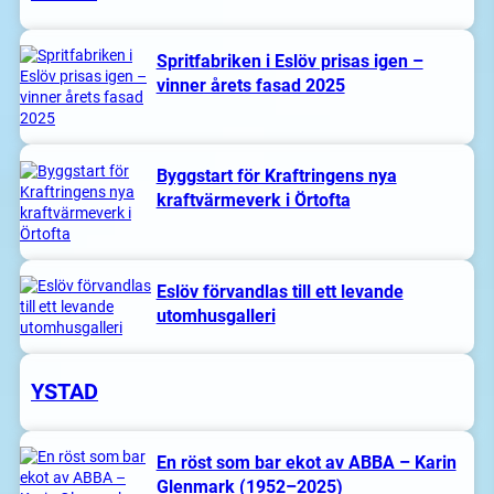
Spritfabriken i Eslöv prisas igen –
vinner årets fasad 2025
Byggstart för Kraftringens nya
kraftvärmeverk i Örtofta
Eslöv förvandlas till ett levande
utomhusgalleri
YSTAD
En röst som bar ekot av ABBA – Karin
Glenmark (1952–2025)