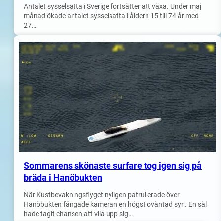
Antalet sysselsatta i Sverige fortsätter att växa. Under maj
månad ökade antalet sysselsatta i åldern 15 till 74 år med
27…
Sommarens skönaste surfare tog igen sig på
bräda i Hanöbukten
När Kustbevakningsflyget nyligen patrullerade över
Hanöbukten fångade kameran en högst oväntad syn. En säl
hade tagit chansen att vila upp sig…