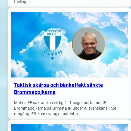
tävlingen…
Taktisk skärpa och bänkeffekt sänkte
Brommapojkarna
Malmö FF säkrade en viktig 2–1-seger borta mot IF
Brommapojkarna på Grimsta IP under Allsvenskans 15:e
omgång. Efter en svängig matchbild,…