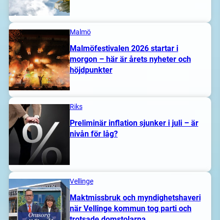
Malmö
Malmöfestivalen 2026 startar i
morgon – här är årets nyheter och
höjdpunkter
Riks
Preliminär inflation sjunker i juli – är
nivån för låg?
Vellinge
Maktmissbruk och myndighetshaveri
när Vellinge kommun tog parti och
trotsade domstolarna