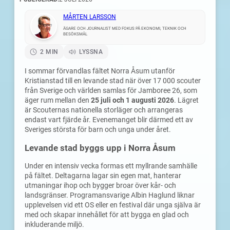
MÅRTEN LARSSON
ÄGARE OCH JOURNALIST MED FOKUS PÅ EKONOMI, TEKNIK OCH
BESÖKSMÅL
2 MIN
LYSSNA
I sommar förvandlas fältet Norra Åsum utanför
Kristianstad till en levande stad när över 17 000 scouter
från Sverige och världen samlas för Jamboree 26, som
äger rum mellan den
25 juli och 1 augusti 2026
. Lägret
är Scouternas nationella storläger och arrangeras
endast vart fjärde år. Evenemanget blir därmed ett av
Sveriges största för barn och unga under året.
Levande stad byggs upp i Norra Åsum
Under en intensiv vecka formas ett myllrande samhälle
på fältet. Deltagarna lagar sin egen mat, hanterar
utmaningar ihop och bygger broar över kår- och
landsgränser. Programansvarige Albin Haglund liknar
upplevelsen vid ett OS eller en festival där unga själva är
med och skapar innehållet för att bygga en glad och
inkluderande miljö.