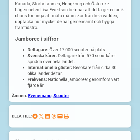
Kanada, Storbritannien, Hongkong och Österrike.
Lägerchefen Lisa Ewertson betonar att detta ger en unik
chans för unga att möta människor från hela världen,
upptäcka hur mycket de har gemensamt och bygga
framtidstro.
Jamboree i siffror
Deltagare:
Över 17 000 scouter på plats.
Svenska kårer:
Deltagare från 570 scoutkårer
spridda över hela landet.
Internationella gäster:
Besökare från cirka 30
olika länder deltar.
Frekvens:
Nationella jamboreer genomförs vart
fjärde år.
Ämnen:
Evenemang
, 
Scouter
Dela på Facebook
Dela på X
Dela på LinkedIn
Dela på Threads
Skicka denna sida med e-post
Skriv ut denna sida
DELA TILL: