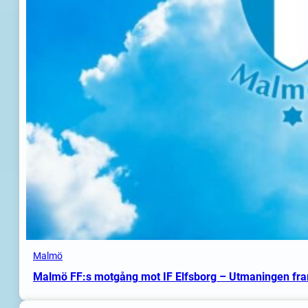
Malmö
Malmö FF:s motgång mot IF Elfsborg – Utmaningen fr