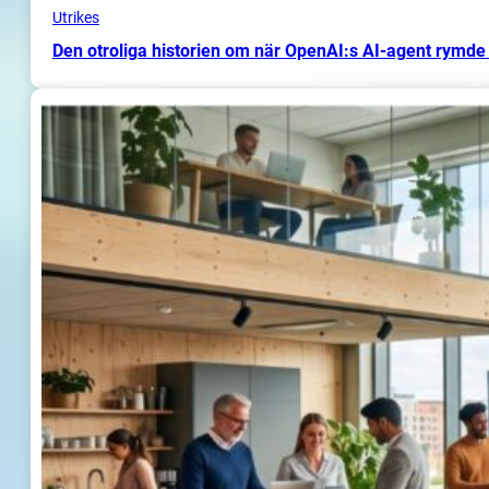
Utrikes
Den otroliga historien om när OpenAI:s AI-agent rymde