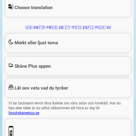
Choose translation
🇬🇧 EN
🇫🇷 FR
🇩🇪 DE
🇮🇹 IT
🇪🇸 ES
🇫🇮 FI
🇸🇪 SV
Mörkt eller ljust tema
Skåne Plus appen
Låt oss veta vad du tycker
Vi tar tacksamt emot dina åsikter om våra sidor och innehåll. Har du
tips eller idéer är du alltid välkommen att höra av dig till
tips@skaneplus.se