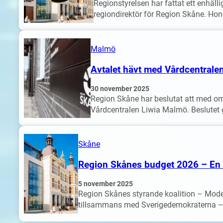
Regionstyrelsen har fattat ett enhälli
regiondirektör för Region Skåne. Ho
Malmö
Avtalet hävt med Vårdcentralen 
30 november 2025
Region Skåne har beslutat att med o
Vårdcentralen Liwia Malmö. Beslutet 
Skåne
Region Skånes budget 2026 – En h
5 november 2025
Region Skånes styrande koalition – Mode
tillsammans med Sverigedemokraterna – h