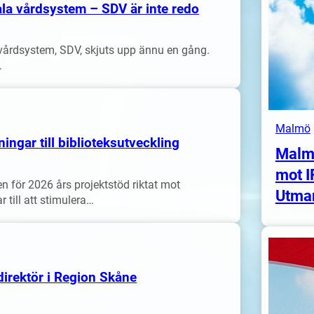
ala vårdsystem – SDV är inte redo
vårdsystem, SDV, skjuts upp ännu en gång.
…
Malmö
ngar till biblioteksutveckling
Malm
mot I
 för 2026 års projektstöd riktat mot
Utma
 till att stimulera…
direktör i Region Skåne