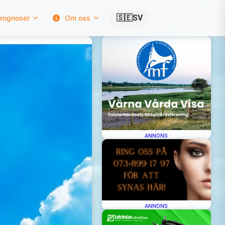
🇸🇪
SV
rognoser
Om oss
ANNONS
ANNONS