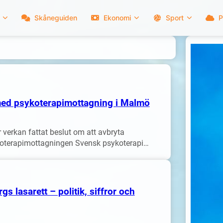
Skåneguiden
Ekonomi
Sport
P
med psykoterapimottagning i Malmö
erkan fattat beslut om att avbryta
koterapimottagningen Svensk psykoterapi…
 lasarett – politik, siffror och