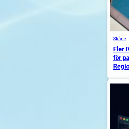
Skåne
Fler 
för pa
Regi