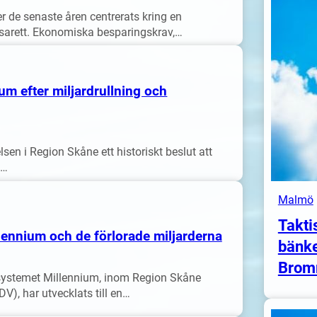
 de senaste åren centrerats kring en
asarett. Ekonomiska besparingskrav,…
um efter miljardrullning och
sen i Region Skåne ett historiskt beslut att
t…
Malmö
Takti
ennium och de förlorade miljarderna
bänke
Brom
ssystemet Millennium, inom Region Skåne
), har utvecklats till en…