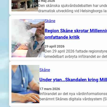
2 maj 2026
Den skånska sjukvårdsdebatten har under
dramatisk utveckling vid Helsingborgs l
Skåne
Region Skåne skrotar Millenni
omfattande kritik
29 april 2026
Den 29 april 2026 fattade regionstyrel
omedelbart avbryta införandet av de
Skåne
Under ytan…Skandalen kring Mill
17 mars 2026
Införandet av det nya vårdinformation
benämnt Skånes digitala vårdsystem (SDV