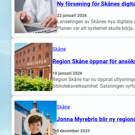
Ny försening för Skånes digit
22 januari 2026
Lanseringen av Skånes nya digitala 
Planen var att systemet skulle börja
Skåne
Region Skåne öppnar för ansökni
10 januari 2026
Region Skåne har nu öppnat utlysningen
biblioteksverksamhet. Satsningen syftar
Skåne
Jonna Myrebris blir ny region
5 december 2025