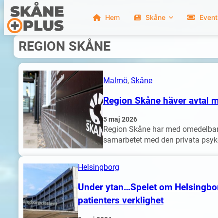
Hem
Skåne
Event
Hoppa
REGION SKÅNE
till
innehåll
Malmö
, 
Skåne
Region Skåne häver avtal 
5 maj 2026
Region Skåne har med omedelbar v
samarbetet med den privata psy
Helsingborg
Under ytan…Spelet om Helsingborgs
patienters verklighet