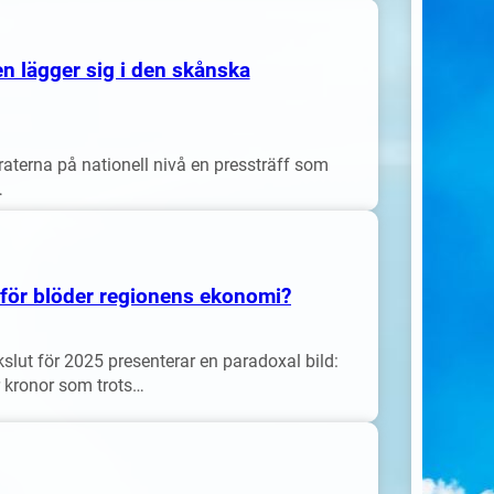
n lägger sig i den skånska
terna på nationell nivå en pressträff som
…
rför blöder regionens ekonomi?
lut för 2025 presenterar en paradoxal bild:
r kronor som trots…