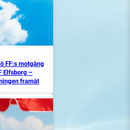
ö FF:s motgång
F Elfsborg –
ningen framåt