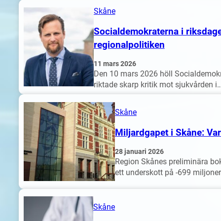
Skåne
Socialdemokraterna i riksdage
regionalpolitiken
11 mars 2026
Den 10 mars 2026 höll Socialdemokra
riktade skarp kritik mot sjukvården i
Skåne
Miljardgapet i Skåne: Va
28 januari 2026
Region Skånes preliminära boks
ett underskott på -699 miljone
Skåne