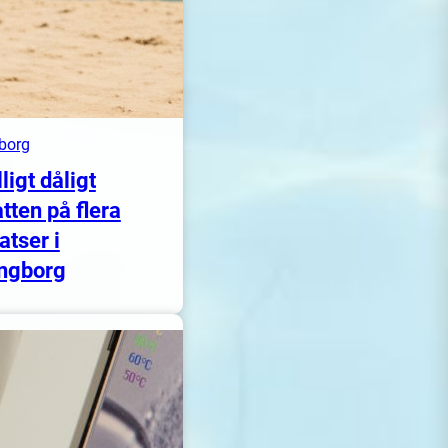
borg
lligt dåligt
tten på flera
atser i
ngborg