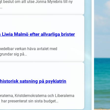
gt beslut om att utse Jonna Myrebris till ny
n…
Liwia Malmö efter allvarliga brister
medelbar verkan häva avtalet med
grundar sig på…
istorisk satsning på psykiatrin
raterna, Kristdemokraterna och Liberalerna
ar presenterat sin sista budget…