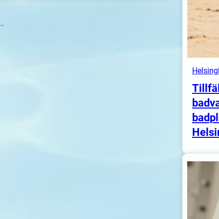
r…
Helsing
Tillfä
badva
badpl
Helsi