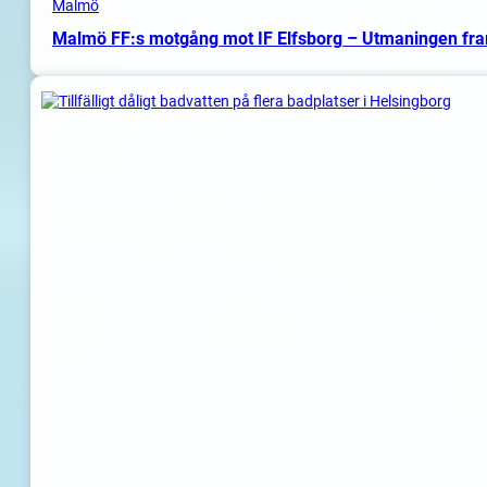
Malmö
Malmö FF:s motgång mot IF Elfsborg – Utmaningen fr