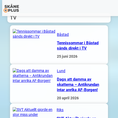
Hoppa
TV
till
innehåll
Båstad
Tennissommar i Båstad
sänds direkt i TV
25 juni 2026
Lund
Dags att damma av
skatterna – Antikrundan
intar anrika AF-Borgen!
20 april 2026
Riks