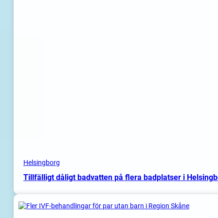
Helsingborg
Tillfälligt dåligt badvatten på flera badplatser i Helsing