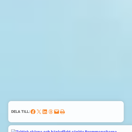
Dela på Facebook
Dela på X
Dela på LinkedIn
Dela på Threads
Skicka denna sida med e-post
Skriv ut denna sida
DELA TILL: