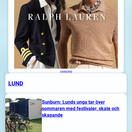
ANNONS
Aida Snapphane
LUND
Din personliga Skåneguide
Sunburn: Lunds unga tar över
sommaren med festivaler, skate och
skapande