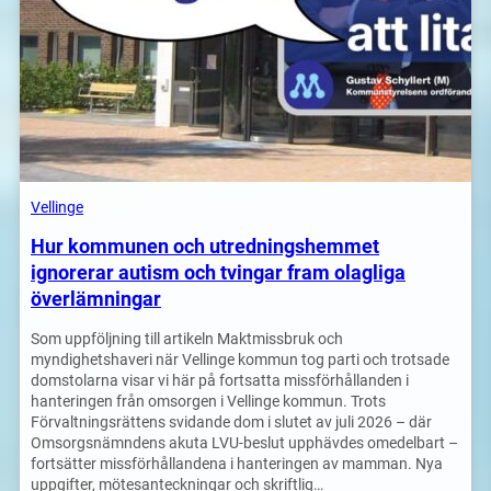
Vellinge
Hur kommunen och utredningshemmet
ignorerar autism och tvingar fram olagliga
överlämningar
Som uppföljning till artikeln Maktmissbruk och
myndighetshaveri när Vellinge kommun tog parti och trotsade
domstolarna visar vi här på fortsatta missförhållanden i
hanteringen från omsorgen i Vellinge kommun. Trots
Förvaltningsrättens svidande dom i slutet av juli 2026 – där
Omsorgsnämndens akuta LVU-beslut upphävdes omedelbart –
fortsätter missförhållandena i hanteringen av mamman. Nya
uppgifter, mötesanteckningar och skriftlig…