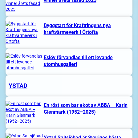
vinner årets fasad 2025
Byggstart för Kraftringens nya
kraftvärmeverk i Örtofta
Eslöv förvandlas till ett levande
utomhusgalleri
YSTAD
En röst som bar ekot av ABBA – Karin
Glenmark (1952–2025)
Ystad Saltsjöbad är Sveriges bästa