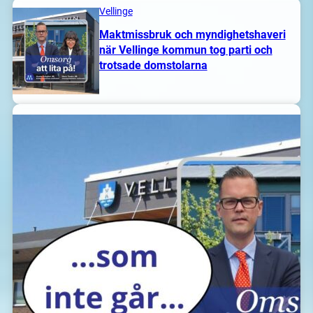
Vellinge
Maktmissbruk och myndighetshaveri
när Vellinge kommun tog parti och
trotsade domstolarna