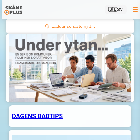
🇸🇪
SV
Hoppa
till
Laddar senaste nytt…
innehåll
DAGENS BADTIPS