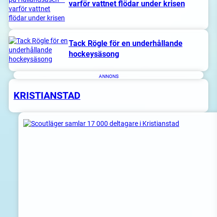
varför vattnet flödar under krisen
Tack Rögle för en underhållande
hockeysäsong
ANNONS
KRISTIANSTAD