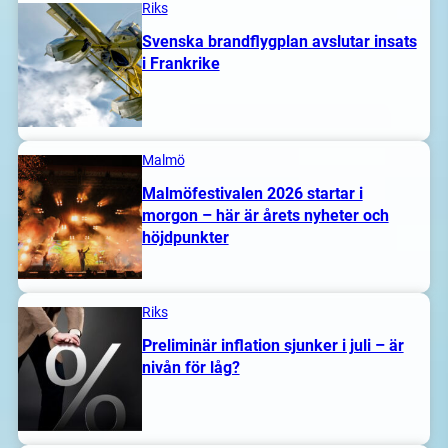
Riks
Svenska brandflygplan avslutar insats
i Frankrike
Malmö
Malmöfestivalen 2026 startar i
morgon – här är årets nyheter och
höjdpunkter
Riks
Preliminär inflation sjunker i juli – är
nivån för låg?