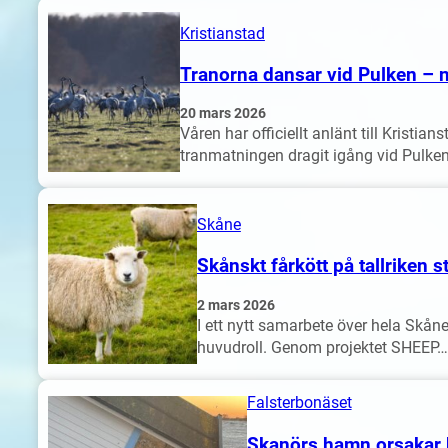
Kristianstad
Tranorna dansar vid Pulken – n
20 mars 2026
Våren har officiellt anlänt till Kristia
tranmatningen dragit igång vid Pulke
Skåne
Skånskt fårkött på tallriken 
2 mars 2026
I ett nytt samarbete över hela Skån
huvudroll. Genom projektet SHEEP…
Falsterbonäset
Skanörs hamn orsakar k