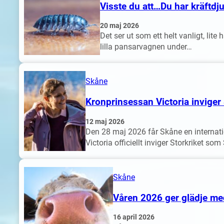
Visste du att…Du har kräftdju
20 maj 2026
Det ser ut som ett helt vanligt, lit
lilla pansarvagnen under…
Skåne
Kronprinsessan Victoria inviger 
12 maj 2026
Den 28 maj 2026 får Skåne en internati
Victoria officiellt inviger Storkriket so
Skåne
Våren 2026 ger glädje me
16 april 2026