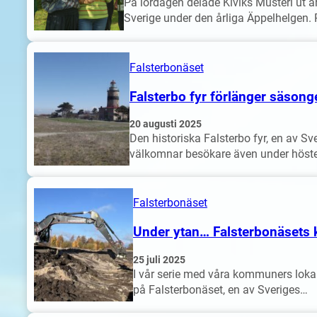
På lördagen delade Kiviks Musteri ut år
Sverige under den årliga Äppelhelgen. 
Falsterbonäset
Falsterbo fyr förlänger säsong
20 augusti 2025
Den historiska Falsterbo fyr, en av Sv
välkomnar besökare även under höste
Falsterbonäset
Under ytan… Falsterbonäsets
25 juli 2025
I vår serie med våra kommuners loka
på Falsterbonäset, en av Sveriges…