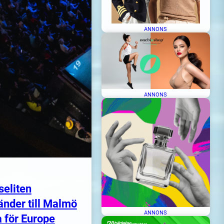
ANNONS
ANNONS
seliten
änder till Malmö
ANNONS
 för Europe