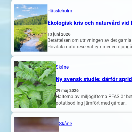
Hässleholm
Ekologisk kris och naturvård v
13 juni 2026
Berättelsen om utrivningen av det gaml
Hovdala naturreservat rymmer en djupgå
Skåne
Ny svensk studie: därför spri
29 maj 2026
Halterna av miljögifterna PFAS är be
potatisodling jämfört med gårdar…
Skåne