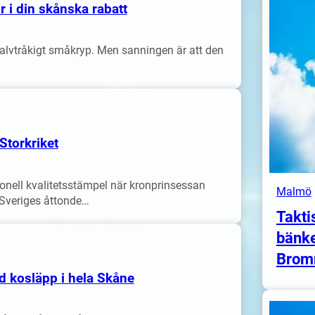
r i din skånska rabatt
e halvtråkigt småkryp. Men sanningen är att den
Storkriket
onell kvalitetsstämpel när kronprinsessan
Malmö
m Sveriges åttonde…
Takti
bänke
Brom
d kosläpp i hela Skåne