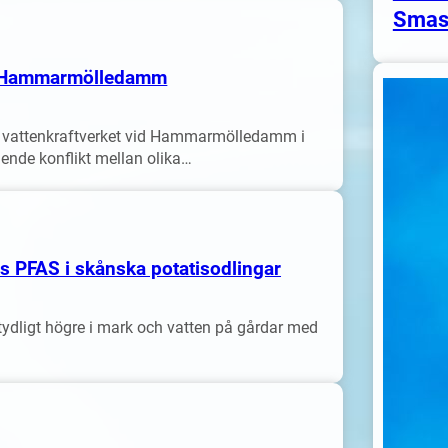
Smas
id Hammarmölledamm
a vattenkraftverket vid Hammarmölledamm i
ende konflikt mellan olika…
ds PFAS i skånska potatisodlingar
tydligt högre i mark och vatten på gårdar med