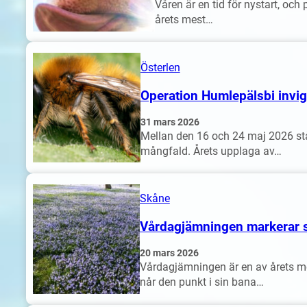
Våren är en tid för nystart, oc
årets mest…
Österlen
Operation Humlepälsbi invig
31 mars 2026
Mellan den 16 och 24 maj 2026 står
mångfald. Årets upplaga av…
Skåne
Vårdagjämningen markerar st
20 mars 2026
Vårdagjämningen är en av årets me
når den punkt i sin bana…