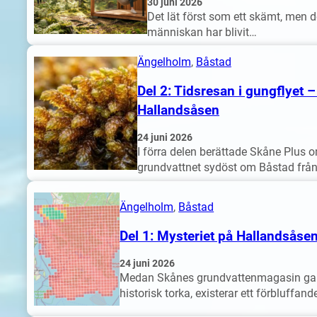
30 juni 2026
Det lät först som ett skämt, men d
människan har blivit…
Ängelholm
, 
Båstad
Del 2: Tidsresan i gungflyet 
Hallandsåsen
24 juni 2026
I förra delen berättade Skåne Plus 
grundvattnet sydöst om Båstad frå
Ängelholm
, 
Båstad
Del 1: Mysteriet på Hallandsåsen
24 juni 2026
Medan Skånes grundvattenmagasin gap
historisk torka, existerar ett förbluffan