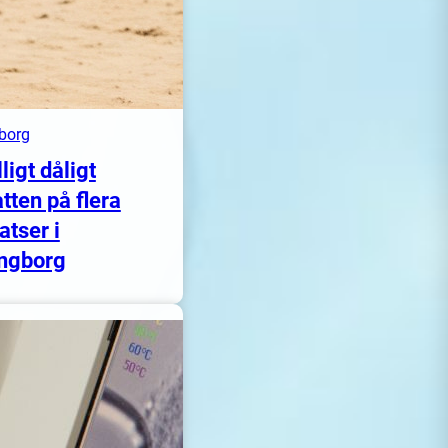
borg
lligt dåligt
tten på flera
atser i
ngborg