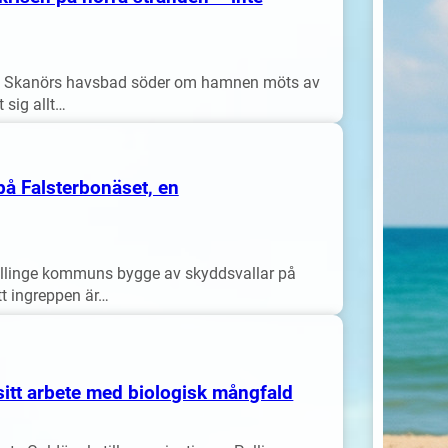
s Skanörs havsbad söder om hamnen möts av
 sig allt…
å Falsterbonäset, en
ellinge kommuns bygge av skyddsvallar på
tt ingreppen är…
sitt arbete med biologisk mångfald