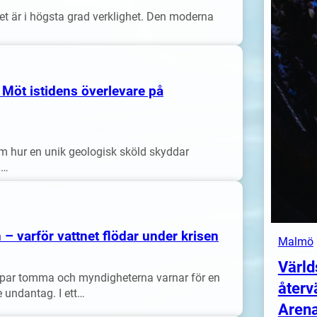
et är i högsta grad verklighet. Den moderna
– Möt istidens överlevare på
om hur en unik geologisk sköld skyddar
n…
 – varför vattnet flödar under krisen
Malmö
Värld
ar tomma och myndigheterna varnar för en
återv
de undantag. I ett…
Arena