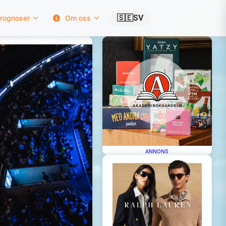
🇸🇪
SV
rognoser
Om oss
ANNONS