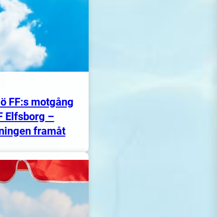
ö FF:s motgång
F Elfsborg –
ningen framåt