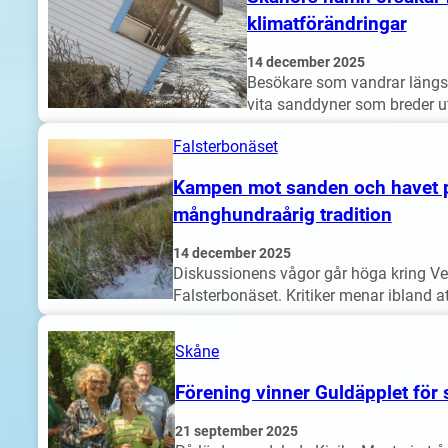
klimatförändringar
14 december 2025
Besökare som vandrar läng
vita sanddyner som breder ut
Falsterbonäset
Kampen mot sanden och havet p
månghundraårig tradition
14 december 2025
Diskussionens vågor går höga kring V
Falsterbonäset. Kritiker menar ibland a
Skåne
Förening vinner Guldäpplet för 
21 september 2025