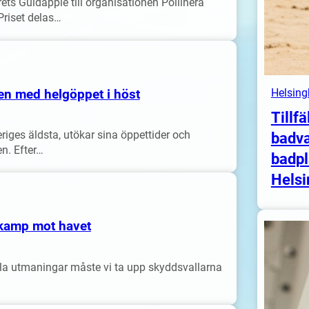
ets Guldäpple till organisationen Pollinera
Priset delas…
en med helgöppet i höst
Helsing
Tillfä
eriges äldsta, utökar sina öppettider och
badva
n. Efter…
badpl
Helsi
 kamp mot havet
la utmaningar måste vi ta upp skyddsvallarna