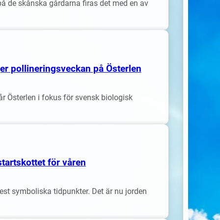
h på de skånska gårdarna firas det med en av
er pollineringsveckan på Österlen
 Österlen i fokus för svensk biologisk
artskottet för våren
st symboliska tidpunkter. Det är nu jorden