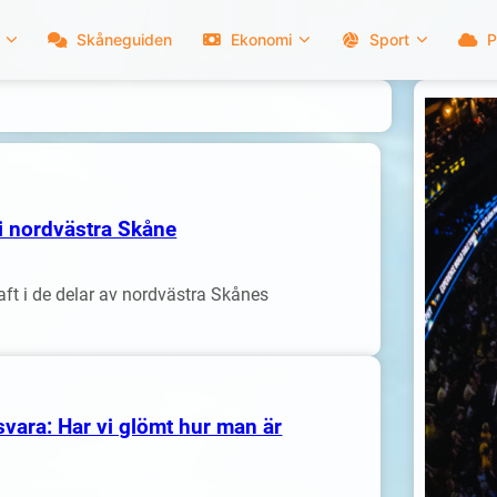
Skåneguiden
Ekonomi
Sport
P
 i nordvästra Skåne
raft i de delar av nordvästra Skånes
vara: Har vi glömt hur man är