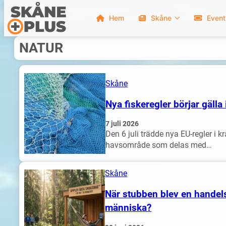
Hem
Skåne
Event
Hoppa
NATUR
till
innehåll
Skåne
Nya fiskeregler börjar gälla
7 juli 2026
Den 6 juli trädde nya EU-regler i k
havsområde som delas med…
Skåne
När stubben blev en handels
människa?