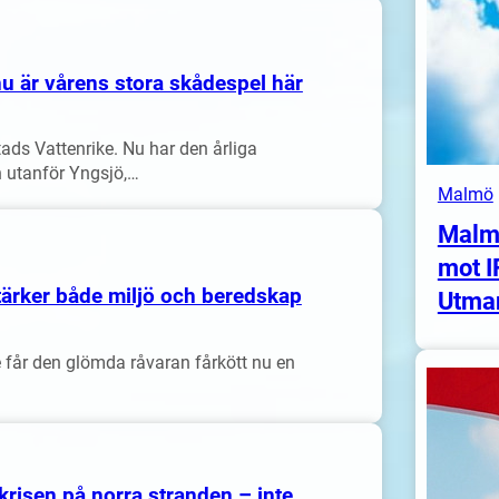
u är vårens stora skådespel här
nstads Vattenrike. Nu har den årliga
n utanför Yngsjö,…
Malmö
Malm
mot I
stärker både miljö och beredskap
Utma
e får den glömda råvaran fårkött nu en
risen på norra stranden – inte