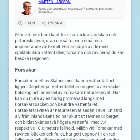
MÅRTEN LARSSON
ÄGARE OCH JOURNALIST MED FOKUS PÅ EKONOMI, TEKNIK OCH
BESÖKSMÅL
3 MIN
LYSSNA
Skåne är inte bara känt för sina vackra landskap och
pittoreska byar, utan också för sina små men
imponerande vattenfall. Här är några av de mest
spektakulära vattenfallen, forsarna och ravinerna du kan
besöka i regionen.
Forsakar
Forsakar är ett av Skånes mest kända vattenfall och
ligger i Degeberga. Vattenfallet är omgivet av en vacker
bokskog och är en del av Forsakars naturreservat. Här
kan du njuta av en härlig promenad längs med
Forsakarsbäcken och beundra vattenfallet.
Forsakarsravinen är naturreservat sedan 1929. En strid
älv från inlandsisens tid har skurit ut ravinen ur berget
och bildat Skånes två högsta vattenfall med 7,4
respektive 10.6 meters fallhöjd. Miljön vid Forsakar med
ravinen, bäcken och fallet, har gett upphov till en rad
folksagor och sägner med jättar, pysslingar och andra