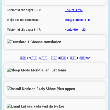
Telefontid alla dagar 9-17:
073 8991797
Mejla oss när som helst:
info@skaneplus.se
Telefontid alla dagar 9-17:
Kontaktformulär
Choose translation
🇬🇧 EN
🇫🇷 FR
🇩🇪 DE
🇮🇹 IT
🇪🇸 ES
🇫🇮 FI
🇸🇪 SV
Mörkt eller ljust tema
Skåne Plus appen
Låt oss veta vad du tycker