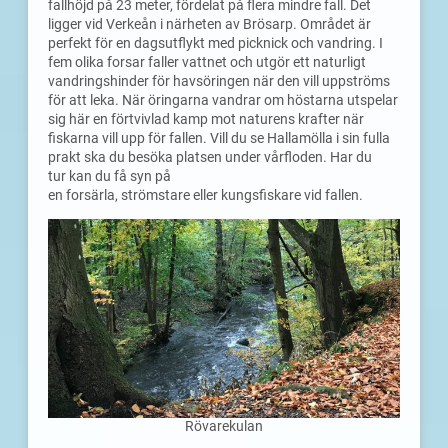
fallhöjd på 23 meter, fördelat på flera mindre fall. Det
ligger vid Verkeån i närheten av Brösarp. Området är
perfekt för en dagsutflykt med picknick och vandring. I
fem olika forsar faller vattnet och utgör ett naturligt
vandringshinder för havsöringen när den vill uppströms
för att leka. När öringarna vandrar om höstarna utspelar
sig här en förtvivlad kamp mot naturens krafter när
fiskarna vill upp för fallen. Vill du se Hallamölla i sin fulla
prakt ska du besöka platsen under vårfloden. Har du
tur kan du få syn på
en forsärla, strömstare eller kungsfiskare vid fallen.
Rövarekulan