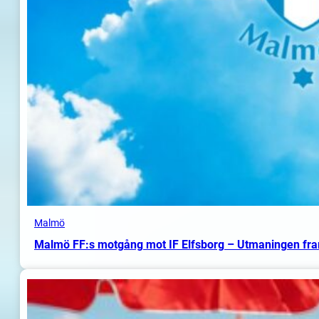
Malmö
Malmö FF:s motgång mot IF Elfsborg – Utmaningen fr