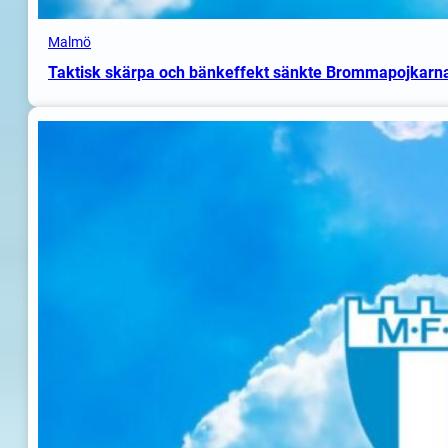
Malmö
Taktisk skärpa och bänkeffekt sänkte Brommapojkarn