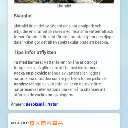
Skäralid
Skäralid
Skäralid är en del av Söderåsens nationalpark och
erbjuder en dramatisk ravin med flera små vattenfall och
forsar. Området är känt för sina branta klippor och djupa
dalar, vilket gör det till en spektakulär plats att besöka.
Tips inför utflykten
Ta med kamera:
Vattenfallen i Skåne är otroligt
fotogeniska, så glöm inte att ta med din kamera.
Packa en picknick:
Många av vattenfallen ligger i
natursköna områden som är perfekta för en picknick.
Vandra:
Många av vattenfallen är en del av större
naturreservat eller nationalparker, så ta chansen att
utforska de vackra omgivningarna.
Ämnen:
Besöksmål
, 
Natur
Dela på Facebook
Dela på X
Dela på LinkedIn
Dela på Threads
Skicka denna sida med e-post
Skriv ut denna sida
DELA TILL: