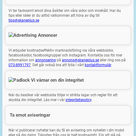
Vi tar tacksamt emot dina åsikter om våra sidor och innehåll. Har du
tips eller idéer är du alltid välkommen att höra av dig till
tips@skaneplus.se
Annonser
Vi erbjuder kostnadseffektiv marknadsföring via våra webbsidor,
facebooksidor, facebookgrupper och instagram. Kontakta oss för mer
information om
annonsering
på
annons@skaneplus.se
eller ring oss på
073-8991797
. Det går också bra att fylla i vårt
kontaktformulär
.
Vi värnar om din integritet
När du besöker vår webbsida följer vi strikta lagar och regler för att
skydda din integritet. Läs mer i vår
integritetspolicy
.
Ta emot aviseringar
När vi publicerar nyheter kan du få en avisering om nyheten i din mobil
eller på din dator. Tjänsten från oss är helt kostnadsfri. För att slå på