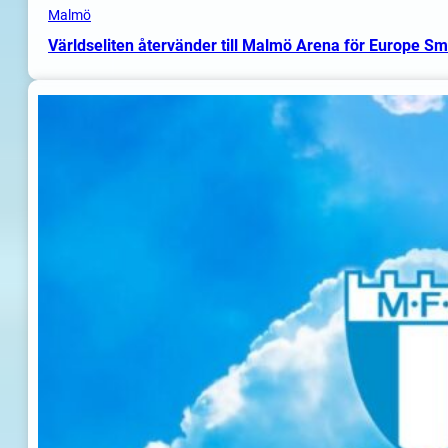
Malmö
Världseliten återvänder till Malmö Arena för Europe S