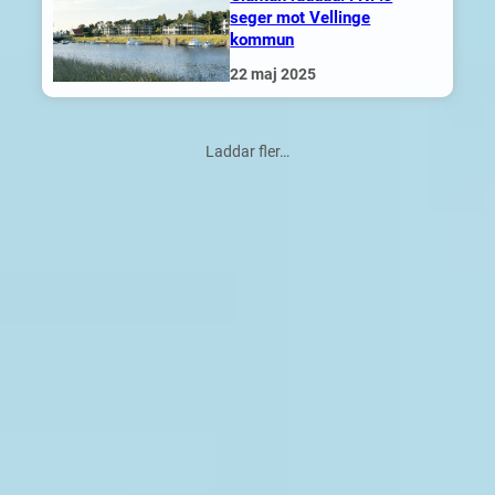
seger mot Vellinge
kommun
22 maj 2025
Laddar fler…