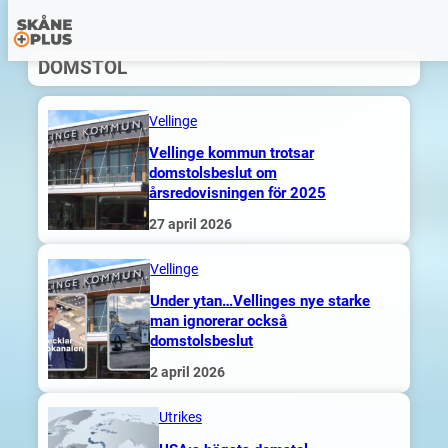
Hoppa
DOMSTOL
till
innehåll
Vellinge
Vellinge kommun trotsar
domstolsbeslut om
årsredovisningen för 2025
27 april 2026
Vellinge
Under ytan…Vellinges nye starke
man ignorerar också
domstolsbeslut
2 april 2026
Utrikes