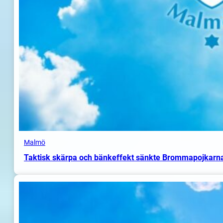
Malmö
Taktisk skärpa och bänkeffekt sänkte Brommapojkarn