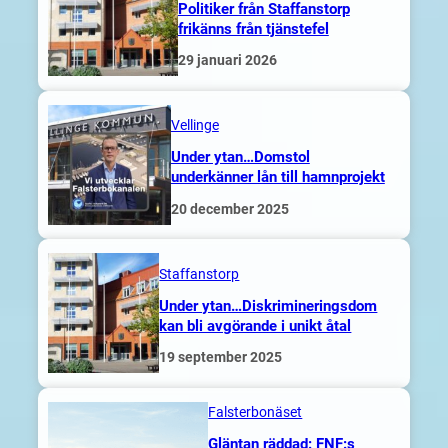
Politiker från Staffanstorp
frikänns från tjänstefel
29 januari 2026
Vellinge
Under ytan…Domstol
underkänner lån till hamnprojekt
20 december 2025
Staffanstorp
Under ytan…Diskrimineringsdom
kan bli avgörande i unikt åtal
19 september 2025
Falsterbonäset
Gläntan räddad: FNF:s