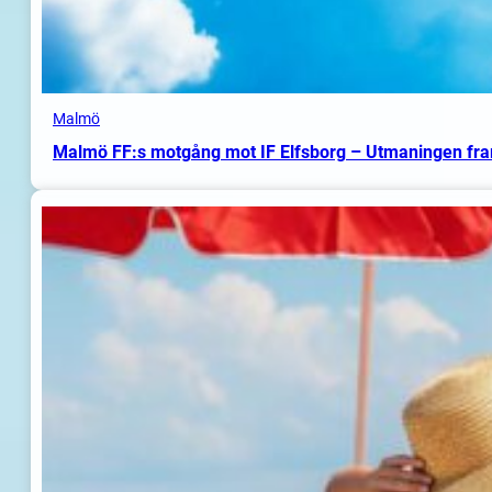
Malmö
Malmö FF:s motgång mot IF Elfsborg – Utmaningen fr