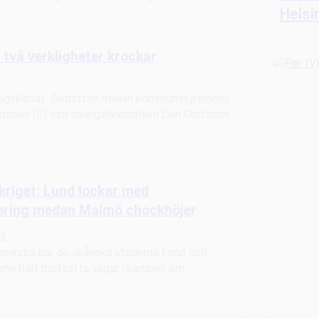
Helsi
 två verkligheter krockar
agsklimat. Debatten mellan kommunstyrelsens
ammeh (S) och näringslivsprofilen Dan Olofsson
kriget: Lund lockar med
ering medan Malmö chockhöjer
25
 varandra har de skånska städerna Lund och
ametralt motsatta vägar i kampen om…