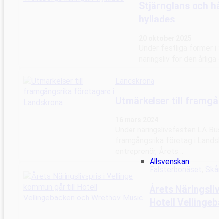
Stjärnglans och hå
hyllades
20 oktober 2025
Under festliga former i
näringsliv för den årliga
Landskrona
Utmärkelser till framg
16 mars 2024
Under näringslivsfesten LA 
framgångsrika företag i Landsk
entreprenör, Årets…
Allsvenskan
Falsterbonäset
, 
Skå
Årets Näringsliv
Hotell Vellinge