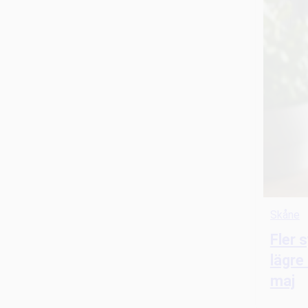
Skåne
Fler 
lägre
maj