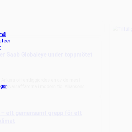
mål
aféer
r
er Saab Globaleye under toppmötet
Ankara offentliggjordes en av de mest
ngar
försvarsaffärerna i modern tid. Alliansens
 – ett gemensamt grepp för ett
klimat