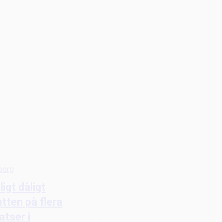
borg
lligt dåligt
tten på flera
atser i