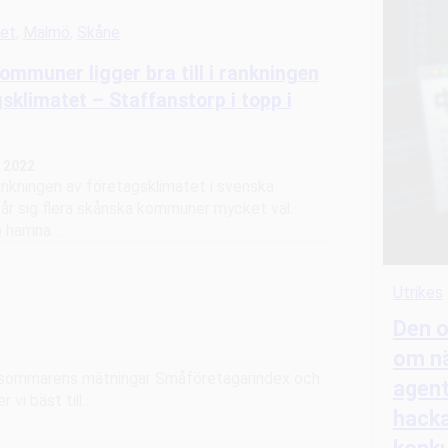
set
, 
Malmö
, 
Skåne
mmuner ligger bra till i rankningen
sklimatet – Staffanstorp i topp i
 2022
rankningen av företagsklimatet i svenska
r sig flera skånska kommuner mycket väl.
p hamna…
Utrikes
Den o
om nä
sensommarens mätningar Småföretagarindex och
agen
 vi bäst till…
hacka