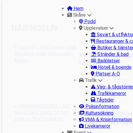
Hem
Skåne
Podd
Hoppa
NÄRINGSLIV
Upplevelser
till
Sevärt & utflykts
innehåll
Restauranger & c
Riks
Butiker & tjänste
Stränder & bad
Varför? – NATO köp
Badplatser
i Ankara
Hotell & boende
Platser A-Ö
9 juli 2026
Trafik
Under NATO:s toppmöte i 
Väg- & tågstörni
betydelsefulla europeiska 
Trafikkameror
generalsekreterare…
Tågtider
Hässleholm
Polisinformation
Kultursökning
Hässleholmslöftet
VMA & Krisinformation
starkare företags
Livekameror
Event