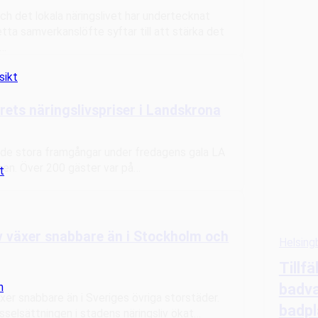
 det lokala näringslivet har undertecknat
tta samverkanslöfte syftar till att stärka det
t…
sikt
rets näringslivspriser i Landskrona
irade stora framgångar under fredagens gala LA
ken. Över 200 gäster var på…
t
v växer snabbare än i Stockholm och
Helsing
Tillfä
badva
n
äxer snabbare än i Sveriges övriga storstäder.
badpl
selsättningen i stadens näringsliv ökat…