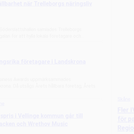
llbarhet när Trelleborgs näringsliv
 Söderslättshallen samlades Trelleborgs
 galan för att hylla lokala företagare och…
ångsrika företagare i Landskrona
Business Awards uppmärksammades
rona. Då utsågs Årets hållbara företag, Årets
Skåne
ne
Fler 
spris i Vellinge kommun går till
för p
backen och Wrethov Music
Regi