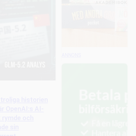
ANNONS
troliga historien
r OpenAI:s AI-
t rymde och
de sin