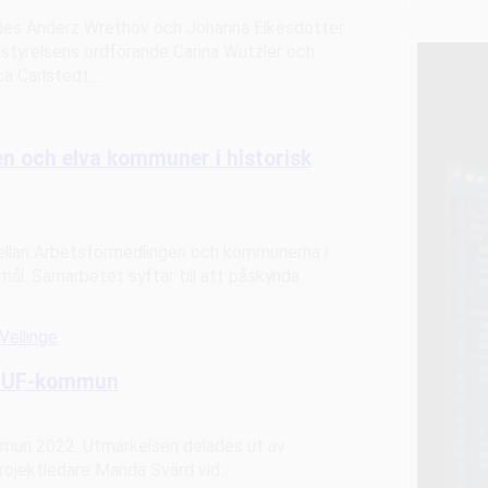
ades Anderz Wrethov och Johanna Elkesdotter
tyrelsens ordförande Carina Wutzler och
ca Carlstedt.…
n och elva kommuner i historisk
ellan Arbetsförmedlingen och kommunerna i
 mål. Samarbetet syftar till att påskynda…
Vellinge
s UF-kommun
mun 2022. Utmärkelsen delades ut av
rojektledare Manda Svärd vid…