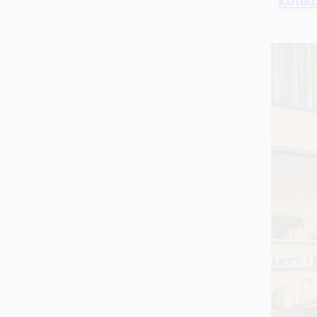
konku
r…