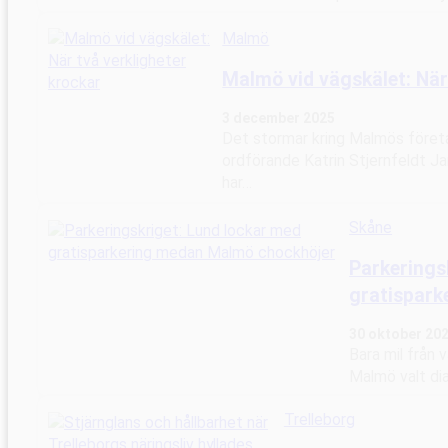
Malmö
Malmö vid vägskälet: När
3 december 2025
Det stormar kring Malmös föret
ordförande Katrin Stjernfeldt J
har…
Skåne
Parkerings
gratispark
30 oktober 20
Bara mil från
Malmö valt di
Trelleborg