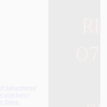
IVF-behandlingar
ar utan barn i
on Skåne