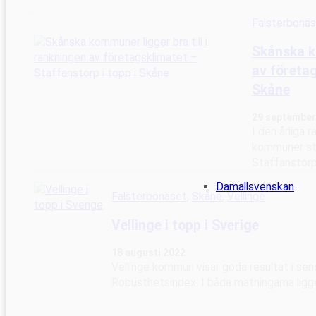
Falsterbonä
Skånska ko
av företag
Skåne
29 september
I den årliga 
kommuner stå
Staffanstor
Damallsvenskan
Falsterbonäset
, 
Skåne
, 
Vellinge
Vellinge i topp i Sverige
18 augusti 2022
Vellinge kommun visar goda resultat i 
Robusthetsindex. I båda mätningarna ligger