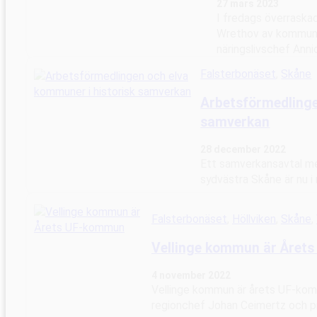
27 mars 2023
I fredags överrask
Wrethov av kommuns
näringslivschef Anni
Falsterbonäset
, 
Skåne
Arbetsförmedlinge
samverkan
28 december 2022
Ett samverkansavtal m
sydvästra Skåne är nu i
Falsterbonäset
, 
Höllviken
, 
Skåne
, 
Vellinge kommun är Året
4 november 2022
Vellinge kommun är årets UF-kom
regionchef Johan Ceimertz och p